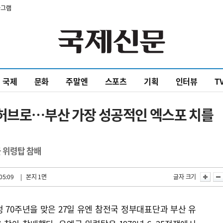
타그램
국제
문화
주말엔
스포츠
기획
인터뷰
T
류허브로…부산 가장 성공적인 엑스포 치를
군 위령탑 참배
05:09
| 본지 1면
글자 크기
정 70주년을 맞은 27일 유엔 참전국 정부대표단과 부산 유