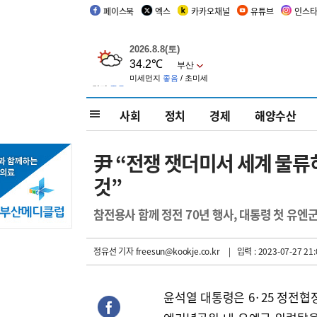
페이스북
엑스
카카오채널
유튜브
인스
사회
정치
경제
해양수산
尹 “전쟁 잿더미서 세계 물
것”
참전용사 함께 정전 70년 행사, 대통령 첫 유엔
정유선 기자
freesun@kookje.co.kr
| 입력 : 2023-07-27 21:
윤석열 대통령은 6·25 정전협