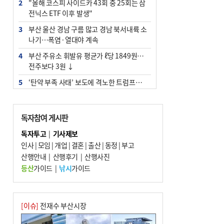
2
"올해 코스피 사이드카 43회 중 25회는 삼
전닉스 ETF 이후 발생"
3
부산 울산 경남 구름 많고 경남 북서내륙 소
나기…폭염·열대야 계속
4
부산 주유소 휘발유 평균가 ℓ당 1849원…
전주보다 3원 ↓
5
‘탄약 부족 사태’ 보도에 격노한 트럼프…
군사기밀 유출자 색출 지시
6
부산 앞바다에 기름 425ℓ 유출한 러시아 화
독자참여 게시판
물선 적발
독자투고
|
기사제보
7
[2026 부산청소년극지체험탐험대 현장르
인사
|
모임
|
개업
|
결혼
|
출산
|
동정
|
부고
포] 2회 : 하늘에서 만난 얼음의 나라
산행안내
|
산행후기
|
산행사진
8
입추 지났지만 푹푹 찐다…온열질환자 10
등산
가이드
|
낚시
가이드
년 만에 3배
9
[속보] ‘심판 성접대’ 논란 축구협회 공식 사
과…“현재는 부적절 행위 없어”
[이슈]
전재수 부산시장
10
서울 중랑구서 흉기 난동…60대 남성 2명