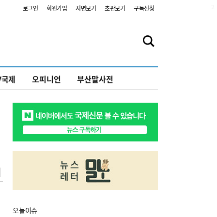
2
로그인
회원가입
지면보기
초판보기
구독신청
V국제
오피니언
부산말사전
오늘
이슈