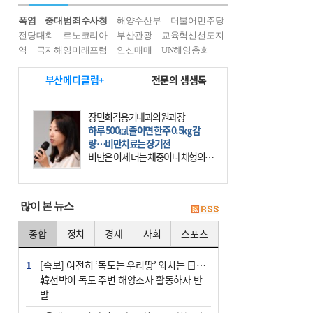
폭염
중대범죄수사청
해양수산부
더불어민주당
전당대회
르노코리아
부산관광
교육혁신선도지
역
극지해양미래포럼
인신매매
UN해양총회
부산메디클럽+
전문의 생생톡
장민희김용기내과의원과장
하루 500㎉ 줄이면 한주 0.5㎏ 감
량…비만치료는 장기전
비만은 이제 더는 체중이나 체형의 문
제가 아니다. 하나의 질병으로 인지
하고 치료와 관리를 해야 한다. 세계
보건기구(WHO)는 이미 1994년 비만
많이 본 뉴스
을 인류의 중요한
종합
정치
경제
사회
스포츠
1
[속보] 여전히 ‘독도는 우리땅’ 외치는 日…
韓선박이 독도 주변 해양조사 활동하자 반
발