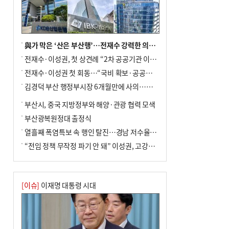
사망
與가 막은 ‘산은 부산행’…전재수 강력한 의지 표명 없인 공염불
전재수·이성권, 첫 상견례 “2차 공공기관 이전 초당 협력”(종합)
전재수·이성권 첫 회동…“국비 확보·공공기관 이전 협력”
김경덕 부산 행정부시장 6개월만에 사의…후임 인선 촉각
부산시, 중국 지방정부와 해양·관광 협력 모색
부산광복원정대 출정식
열흘째 폭염특보 속 행인 탈진…경남 저수율 평년의 절반
“전임 정책 무작정 파기 안 돼” 이성권, 고강도 ‘전재수 견제’ 예고
[이슈]
이재명 대통령 시대