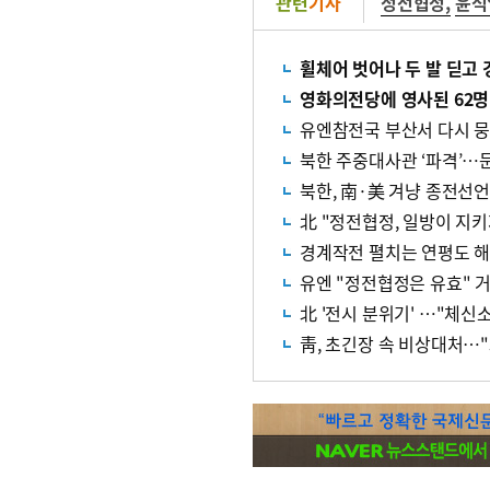
관련
기사
정전협정
,
윤석
휠체어 벗어나 두 발 딛고 
영화의전당에 영사된 62명
유엔참전국 부산서 다시 뭉
북한 주중대사관 ‘파격’…
북한, 南·美 겨냥 종전선언
北 "정전협정, 일방이 지키
경계작전 펼치는 연평도 
유엔 "정전협정은 유효" 
北 '전시 분위기' …"체신
靑, 초긴장 속 비상대처…