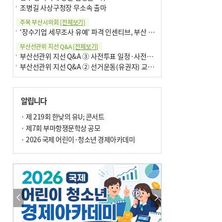
조병길 사상구청장 무소속 출마
주목 부산시의회
[전체보기]
‘장수기업 세무조사 유예’ 파격 인센티브, 부산 유출 막을까
부산선관위 지선 Q&A
[전체보기]
부산선관위 지선 Q&A ③ 사전투표 일정·사전투표함 보관
부산선관위 지선 Q&A ② 선거운동(유권자) 교육감투표용지
알립니다
· 제 219회 한낮의 유U; 콘서트
· 제7회 부마항쟁문학상 공모
· 2026 국제 어린이·청소년 경제아카데미