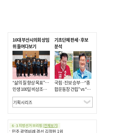
10대 부산시의회 상임
기초단체 판세·후보
위 들여다보기
분석
“삶의 질 향상 목표”…
국힘·진보 승부…“종
민생 100일 비상조치
합운동장 건립” vs “출
면밀 심사
근 공공버스 도입”
6·3 지방선거 브리핑
[전체보기]
민주 광역비례 경선 김정원 1위