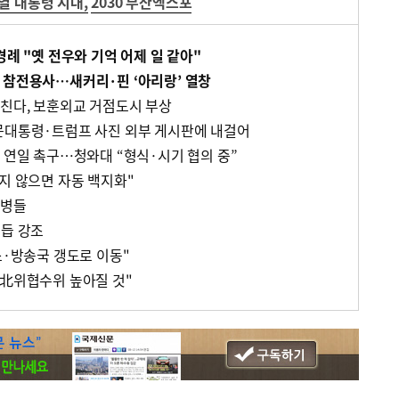
열 대통령 시대
,
2030 부산엑스포
경례 "옛 전우와 기억 어제 일 같아"
 참전용사…새커리·핀 ‘아리랑’ 열창
친다, 보훈외교 거점도시 부상
문대통령·트럼프 사진 외부 게시판에 내걸어
 연일 촉구…청와대 “형식·시기 협의 중”
지 않으면 자동 백지화"
해병들
거듭 강조
소·방송국 갱도로 이동"
"北위협수위 높아질 것"