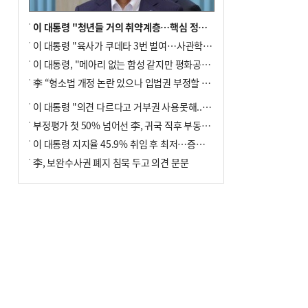
이 대통령 "청년들 거의 취약계층…핵심 정책 재편""
이 대통령 "육사가 쿠데타 3번 벌여…사관학교 통합 신속히 추진"
이 대통령, "메아리 없는 함성 같지만 평화공존책 계속해야"
李 “형소법 개정 논란 있으나 입법권 부정할 만큼은 아냐”(종합)
이 대통령 "의견 다르다고 거부권 사용못해.. 입법권 부정할 상황이라 보기 어려워"
부정평가 첫 50% 넘어선 李, 귀국 직후 부동산·증시 점검(종합)
이 대통령 지지율 45.9% 취임 후 최저…증시 폭락·연임 개헌 논란 영향
李, 보완수사권 폐지 침묵 두고 의견 분분