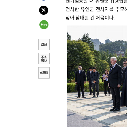
엔기념공원 내 유엔군 위령탑을 
전사한 유엔군 전사자를 추모
찾아 참배한 건 처음이다.