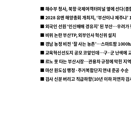
■ 해수부 청사, 북항 국제여객터미널 옆에 선다(종
■ 2028 유엔 해양총회 개최지, ‘부산이냐 제주냐’ 
■ 외국인 선원 ‘인신매매 경유지’ 된 부산…우려가
■ 비위 논란 부산TP, 외부인사 혁신위 설치
■ 르노 못 타는 부산시장…관용차 규정에 막힌 지
■ 마산 원도심 행정·주거복합단지 연내 준공 수순