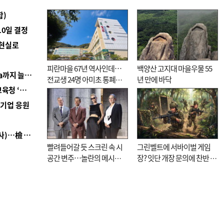
합)
10일 결정
 현실로
피란마을 67년 역사인데…
백양산 고지대 마을우물 55
■ 경남 농정 비전 ‘잘 사는 농촌’…스마트팜 1000㏊까지 늘린다
전교생 24명 아미초 통폐합
년 만에 바닥
■ 교육혁신선도지 공모 코앞인데…구·군 난색에 교육청 ‘쩔쩔’
기로
역기업 응원
■ 검사 신분 버리고 직급하향(10년 이하 저연차 검사)…檢 중수청행 기피
빨려들어갈 듯 스크린 속 시
그린벨트에 서바이벌 게임
공간 변주…놀란의 메시지
장? 잇단 개장 문의에 찬반 논
는 ‘전쟁 속죄’
쟁