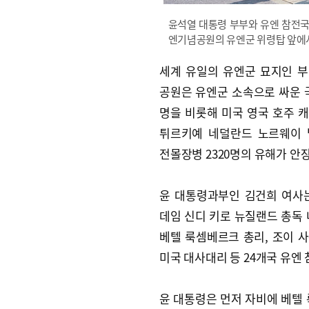
윤석열 대통령 부부와 유엔 참전국 
엔기념공원의 유엔군 위령탑 앞에서 묵
세계 유일의 유엔군 묘지인 
공원은 유엔군 소속으로 싸운 국
명을 비롯해 미국 영국 호주 
튀르키예 네덜란드 노르웨이 
전몰장병 2320명의 유해가 안장
윤 대통령과부인 김건희 여사
데임 신디 키로 뉴질랜드 총독 
베텔 룩셈베르크 총리, 조이 
미국 대사대리 등 24개국 유엔
윤 대통령은 먼저 자비에 베텔 