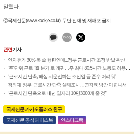
말했다.
ⓒ국제신문(www.kookje.co.kr), 무단 전재 및 재배포 금지
관련
기사
연차휴가 30% 못 쓸 형편인데...정부 근로시간 조정 반발 확산
‘주’단위 근로 ‘월·분기’로 개편…주 최대 80.5시간 노동도 허용(종합)
“근로시간 단축, 해상 시운전하는 조선업 등 준수 어려워”
청와대·정부, 근로시간 단축 실태조사…연착륙 방안 마련나서
“근로시간 단축으로 내년 일자리 10만3000개 줄 것”
국제신문 카카오플러스 친구
국제신문 공식 페이스북
인스타그램