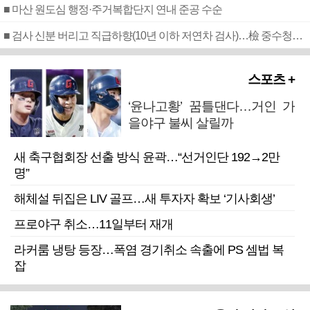
■ 마산 원도심 행정·주거복합단지 연내 준공 수순
■ 검사 신분 버리고 직급하향(10년 이하 저연차 검사)…檢 중수청행 기피
스포츠 +
‘윤나고황’ 꿈틀댄다…거인 가
을야구 불씨 살릴까
새 축구협회장 선출 방식 윤곽…“선거인단 192→2만
명”
해체설 뒤집은 LIV 골프…새 투자자 확보 ‘기사회생’
프로야구 취소…11일부터 재개
라커룸 냉탕 등장…폭염 경기취소 속출에 PS 셈법 복
잡