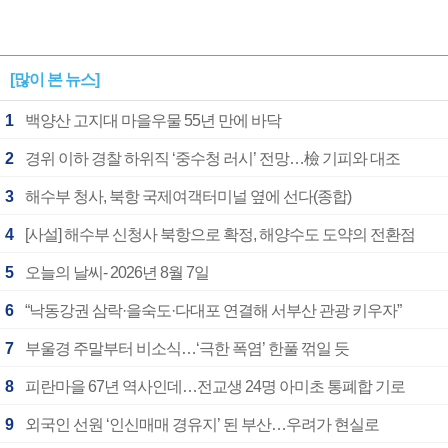
[많이 본 뉴스]
1
백양산 고지대 마을우물 55년 만에 바닥
2
경위 이하 경찰 하위직 ‘중수청 러시’ 전망…檢 기피와 대조
3
해수부 청사, 북항 국제여객터미널 옆에 선다(종합)
4
[사설] 해수부 신청사 북항으로 확정, 해양수도 도약의 전환점
5
오늘의 날씨- 2026년 8월 7일
6
“낙동강권 삼락·을숙도·다대포 연결해 서부산 관광 키우자”
7
부울경 주말부터 비소식…‘극한 폭염’ 한풀 꺾일 듯
8
피란마을 67년 역사인데…전교생 24명 아미초 통폐합 기로
9
외국인 선원 ‘인신매매 경유지’ 된 부산…우려가 현실로