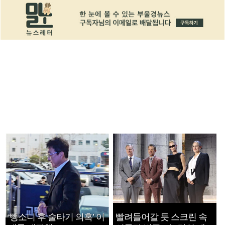
‘뺑소니 후 술타기 의혹’ 이
빨려들어갈 듯 스크린 속