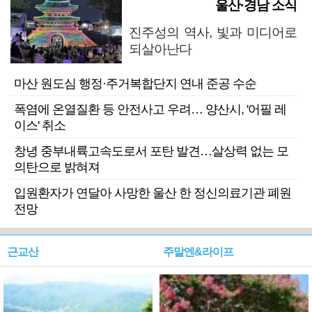
울산·경남 소식
진주성의 역사, 빛과 미디어로
되살아난다
마산 원도심 행정·주거복합단지 연내 준공 수순
폭염에 온열질환 등 안전사고 우려… 양산시, '어필 레
이스' 취소
창녕 중부내륙고속도로서 포탄 발견…살상력 없는 모
의탄으로 밝혀져
입원환자가 연달아 사망한 울산 한 정신의료기관 폐원
전망
근교산
주말엔&라이프