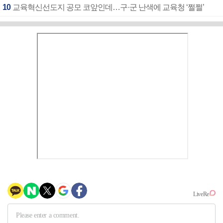
10
교육혁신선도지 공모 코앞인데…구·군 난색에 교육청 ‘쩔쩔’