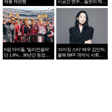
재룡 재판행
시공간 변주…놀란의 메시
지는 ‘전쟁 속죄’
K팝 아이돌, '밀리언셀러'
‘라이징 스타’ 배우 김민하,
단 1.6%…30년간 등장
올해 BIFF 개막식 사회자
1182개팀 전수조사
확정