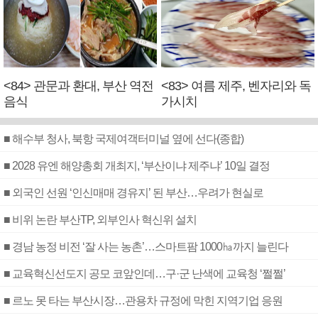
<84> 관문과 환대, 부산 역전
<83> 여름 제주, 벤자리와 독
음식
가시치
■ 해수부 청사, 북항 국제여객터미널 옆에 선다(종합)
■ 2028 유엔 해양총회 개최지, ‘부산이냐 제주냐’ 10일 결정
■ 외국인 선원 ‘인신매매 경유지’ 된 부산…우려가 현실로
■ 비위 논란 부산TP, 외부인사 혁신위 설치
■ 경남 농정 비전 ‘잘 사는 농촌’…스마트팜 1000㏊까지 늘린다
■ 교육혁신선도지 공모 코앞인데…구·군 난색에 교육청 ‘쩔쩔’
■ 르노 못 타는 부산시장…관용차 규정에 막힌 지역기업 응원