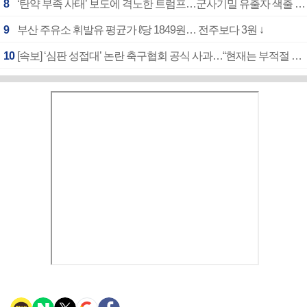
8
‘탄약 부족 사태’ 보도에 격노한 트럼프…군사기밀 유출자 색출 지시
9
부산 주유소 휘발유 평균가 ℓ당 1849원… 전주보다 3원 ↓
10
[속보] ‘심판 성접대’ 논란 축구협회 공식 사과…“현재는 부적절 행위 없어”