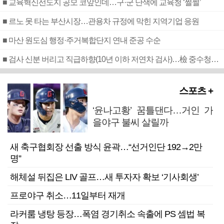
■ 교육혁신선도지 공모 코앞인데…구·군 난색에 교육청 ‘쩔쩔’
■ 르노 못 타는 부산시장…관용차 규정에 막힌 지역기업 응원
■ 마산 원도심 행정·주거복합단지 연내 준공 수순
■ 검사 신분 버리고 직급하향(10년 이하 저연차 검사)…檢 중수청행 기피
스포츠 +
‘윤나고황’ 꿈틀댄다…거인 가
을야구 불씨 살릴까
새 축구협회장 선출 방식 윤곽…“선거인단 192→2만
명”
해체설 뒤집은 LIV 골프…새 투자자 확보 ‘기사회생’
프로야구 취소…11일부터 재개
라커룸 냉탕 등장…폭염 경기취소 속출에 PS 셈법 복