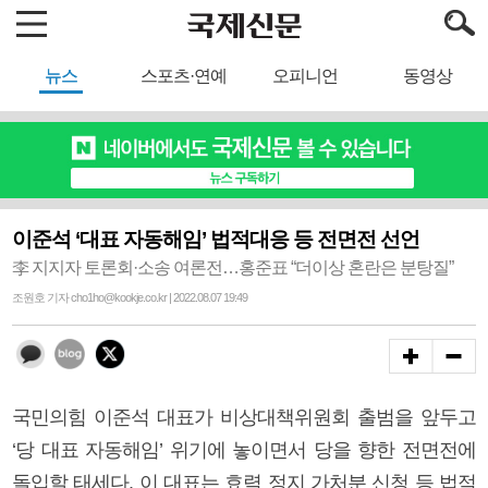
뉴스
스포츠·연예
오피니언
동영상
이준석 ‘대표 자동해임’ 법적대응 등 전면전 선언
李 지지자 토론회·소송 여론전…홍준표 “더이상 혼란은 분탕질”
조원호 기자 cho1ho@kookje.co.kr | 2022.08.07 19:49
국민의힘 이준석 대표가 비상대책위원회 출범을 앞두고
‘당 대표 자동해임’ 위기에 놓이면서 당을 향한 전면전에
돌입할 태세다. 이 대표는 효력 정지 가처분 신청 등 법적