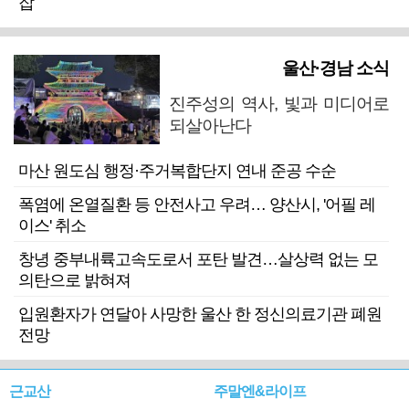
잡
울산·경남 소식
진주성의 역사, 빛과 미디어로
되살아난다
마산 원도심 행정·주거복합단지 연내 준공 수순
폭염에 온열질환 등 안전사고 우려… 양산시, '어필 레
이스' 취소
창녕 중부내륙고속도로서 포탄 발견…살상력 없는 모
의탄으로 밝혀져
입원환자가 연달아 사망한 울산 한 정신의료기관 폐원
전망
근교산
주말엔&라이프