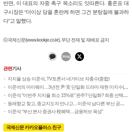
반면, 이 대표의 자중 촉구 목소리도 잇따른다. 홍준표 대
구시장은 “더이상 당을 혼란케 하면 그건 분탕질에 불과하
다”고 말했다.
ⓒ국제신문(www.kookje.co.kr), 무단 전재 및 재배포 금지
관련
기사
지지율 상승 이준석, TV토론서 네거티브 자충수(종합)
이준석의 마이웨이…3년전 尹·安 단일화 드라마 재현 미지수(종합)
이준석 “이번주 지지율 최소 15%로” 완주? 단일화? 최종 선택에 쏠린 눈
동래향교 찾고, 종교지도자 만나고…이준석 남다른 부산 공략법 먹힐까
이준석 “부산 본사 증권사 稅혜택…금융허브 육성”
국제신문 카카오플러스 친구