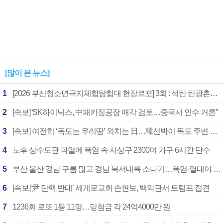
[많이 본 뉴스]
1
[2026 부산청소년극지체험탐험대 현장르포] 3회 : 석탄 탄광촌에서 북극 연구의 중심지로
2
[속보]“SK하이닉스, 中패키징공장 매각 검토…중국서 인수 거론”
3
[속보] 여전히 ‘독도는 우리땅’ 외치는 日…韓선박이 독도 주변 해양조사 활동하자 반발
4
노후 상수도관 파열에 폭염 속 사상구 2300여 가구 6시간 단수
5
부산 울산 경남 구름 많고 경남 북서내륙 소나기…폭염·열대야 계속
6
[속보]‘尹 탄핵 반대’ 세계로교회 손현보, 백악관서 트럼프 접견
7
1236회 로또 1등 11명…당첨금 각 24억4000만 원