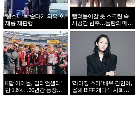
‘뺑소니 후 술타기 의혹’ 이
빨려들어갈 듯 스크린 속
재룡 재판행
시공간 변주…놀란의 메시
지는 ‘전쟁 속죄’
K팝 아이돌, '밀리언셀러'
‘라이징 스타’ 배우 김민하,
단 1.6%…30년간 등장
올해 BIFF 개막식 사회자
1182개팀 전수조사
확정