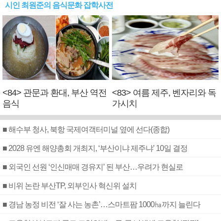
시인 최원준의 음식문화 잡학사전
<84> 관문과 환대, 부산 역전
<83> 여름 제주, 벤자리와 독
음식
가시치
■ 해수부 청사, 북항 국제여객터미널 옆에 선다(종합)
■ 2028 유엔 해양총회 개최지, ‘부산이냐 제주냐’ 10일 결정
■ 외국인 선원 ‘인신매매 경유지’ 된 부산…우려가 현실로
■ 비위 논란 부산TP, 외부인사 혁신위 설치
■ 경남 농정 비전 ‘잘 사는 농촌’…스마트팜 1000㏊까지 늘린다