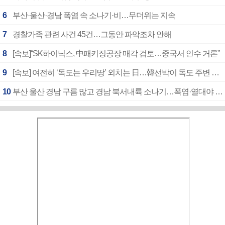
6
부산·울산·경남 폭염 속 소나기·비…무더위는 지속
7
경찰가족 관련 사건 45건…그동안 파악조차 안해
8
[속보]“SK하이닉스, 中패키징공장 매각 검토…중국서 인수 거론”
9
[속보] 여전히 ‘독도는 우리땅’ 외치는 日…韓선박이 독도 주변 해양조사 활동하자 반발
10
부산 울산 경남 구름 많고 경남 북서내륙 소나기…폭염·열대야 계속