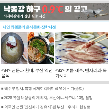
시인 최원준의 음식문화 잡학사전
<84> 관문과 환대, 부산 역전
<83> 여름 제주, 벤자리와 독
음식
가시치
■ 해수부 청사, 북항 국제여객터미널 옆에 선다(종합)
■ 2028 유엔 해양총회 개최지, ‘부산이냐 제주냐’ 10일 결정
■ 외국인 선원 ‘인신매매 경유지’ 된 부산…우려가 현실로