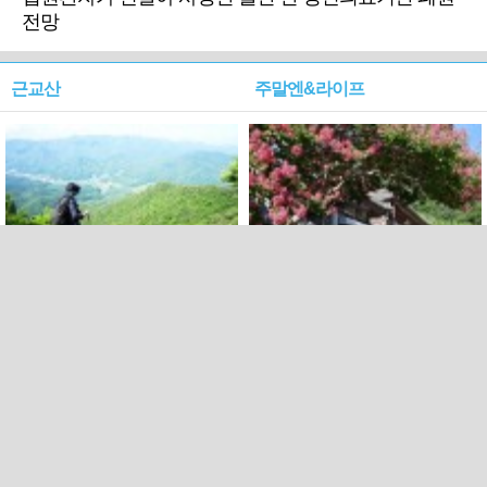
전망
근교산
주말엔&라이프
근교산&그너머…상주·문경
폭염보다 더 뜨거워라…100
청화산~시루봉
일을 붉게 불태울 ‘선비정신’
피었네
PC버전
엑스
페이스북
Copyright ⓒ 2015 All rights reserved by 국제신문