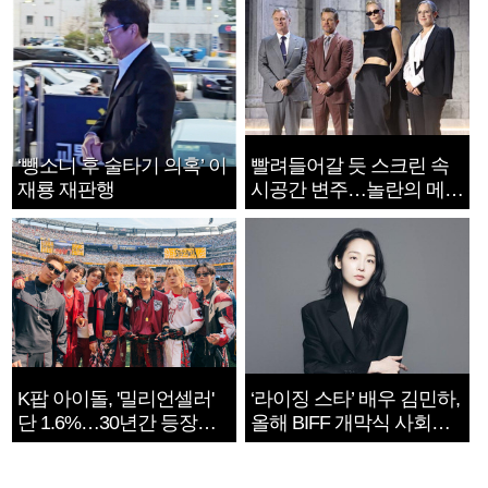
‘뺑소니 후 술타기 의혹’ 이
빨려들어갈 듯 스크린 속
재룡 재판행
시공간 변주…놀란의 메시
지는 ‘전쟁 속죄’
K팝 아이돌, '밀리언셀러'
‘라이징 스타’ 배우 김민하,
단 1.6%…30년간 등장
올해 BIFF 개막식 사회자
1182개팀 전수조사
확정