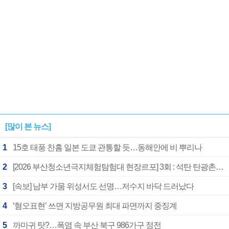
[많이 본 뉴스]
1
15호 태풍 찬홈 일본 도쿄 관통할 듯…동해안에 비 뿌리나
2
[2026 부산청소년극지체험탐험대 현장르포] 3회 : 석탄 탄광촌에서 북극 연구의 중심지로
3
[속보] 남부 가뭄 위성서도 선명…저수지 바닥 드러났다
4
‘혐오표현’ 쓰면 지방공무원 최대 파면까지 중징계
5
까마귀 탓?…폭염 속 부산 북구 986가구 정전