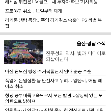
해체설 뒤집은 LIV 골프…새 투자자 확보 ‘기사회생’
프로야구 취소…11일부터 재개
라커룸 냉탕 등장…폭염 경기취소 속출에 PS 셈법 복
잡
울산·경남 소식
진주성의 역사, 빛과 미디어로
되살아난다
마산 원도심 행정·주거복합단지 연내 준공 수순
폭염에 온열질환 등 안전사고 우려… 양산시, '어필 레
이스' 취소
창녕 중부내륙고속도로서 포탄 발견…살상력 없는 모
의탄으로 밝혀져
입원환자가 연달아 사망한 울산 한 정신의료기관 폐원