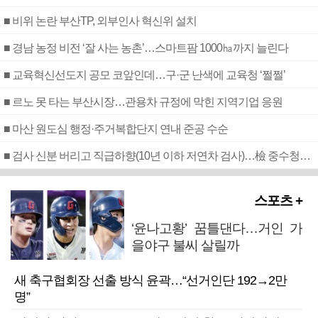
■ 비위 논란 부산TP, 외부인사 혁신위 설치
■ 경남 농정 비전 ‘잘 사는 농촌’…스마트팜 1000㏊까지 늘린다
■ 교육혁신선도지 공모 코앞인데…구·군 난색에 교육청 ‘쩔쩔’
■ 르노 못 타는 부산시장…관용차 규정에 막힌 지역기업 응원
■ 마산 원도심 행정·주거복합단지 연내 준공 수순
■ 검사 신분 버리고 직급하향(10년 이하 저연차 검사)…檢 중수청행 기피
스포츠 +
‘윤나고황’ 꿈틀댄다…거인 가
을야구 불씨 살릴까
새 축구협회장 선출 방식 윤곽…“선거인단 192→2만
명”