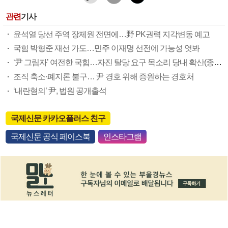
관련
기사
윤석열 당선 주역 장제원 전면에…野 PK권력 지각변동 예고
국힘 박형준 재선 가도…민주 이재명 선전에 가능성 엿봐
‘尹 그림자’ 여전한 국힘…자진 탈당 요구 목소리 당내 확산(종합)
조직 축소·폐지론 불구… 尹 경호 위해 증원하는 경호처
‘내란혐의’ 尹, 법원 공개출석
국제신문 카카오플러스 친구
국제신문 공식 페이스북
인스타그램