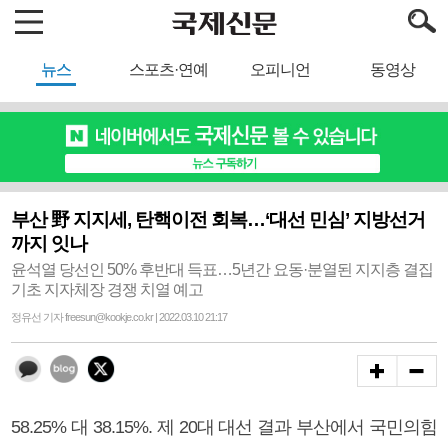
뉴스
스포츠·연예
오피니언
동영상
부산 野 지지세, 탄핵이전 회복…‘대선 민심’ 지방선거
까지 잇나
윤석열 당선인 50% 후반대 득표…5년간 요동·분열된 지지층 결집
기초 지자체장 경쟁 치열 예고
정유선 기자 freesun@kookje.co.kr | 2022.03.10 21:17
58.25% 대 38.15%. 제 20대 대선 결과 부산에서 국민의힘