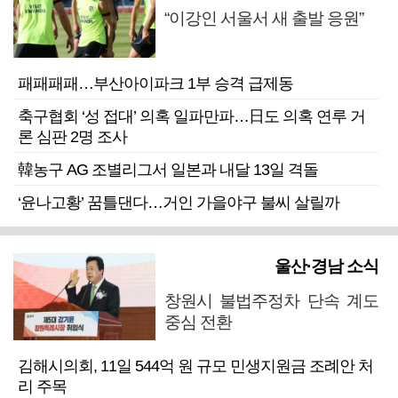
“이강인 서울서 새 출발 응원”
패패패패…부산아이파크 1부 승격 급제동
축구협회 ‘성 접대’ 의혹 일파만파…日도 의혹 연루 거
론 심판 2명 조사
韓농구 AG 조별리그서 일본과 내달 13일 격돌
‘윤나고황’ 꿈틀댄다…거인 가을야구 불씨 살릴까
울산·경남 소식
창원시 불법주정차 단속 계도
중심 전환
김해시의회, 11일 544억 원 규모 민생지원금 조례안 처
리 주목