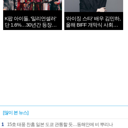
K팝 아이돌, '밀리언셀러'
‘라이징 스타’ 배우 김민하,
단 1.6%…30년간 등장
올해 BIFF 개막식 사회자
1182개팀 전수조사
확정
[많이 본 뉴스]
1
15호 태풍 찬홈 일본 도쿄 관통할 듯…동해안에 비 뿌리나