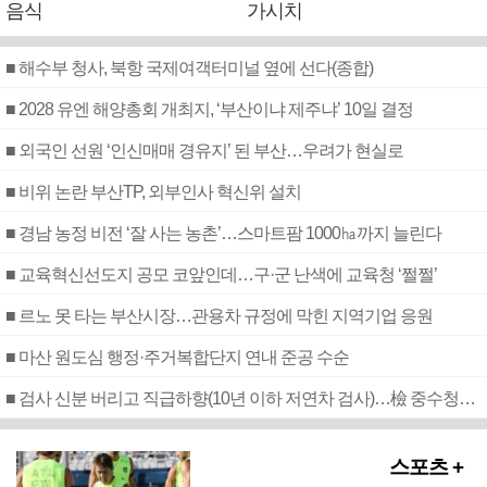
음식
가시치
■ 해수부 청사, 북항 국제여객터미널 옆에 선다(종합)
■ 2028 유엔 해양총회 개최지, ‘부산이냐 제주냐’ 10일 결정
■ 외국인 선원 ‘인신매매 경유지’ 된 부산…우려가 현실로
■ 비위 논란 부산TP, 외부인사 혁신위 설치
■ 경남 농정 비전 ‘잘 사는 농촌’…스마트팜 1000㏊까지 늘린다
■ 교육혁신선도지 공모 코앞인데…구·군 난색에 교육청 ‘쩔쩔’
■ 르노 못 타는 부산시장…관용차 규정에 막힌 지역기업 응원
■ 마산 원도심 행정·주거복합단지 연내 준공 수순
■ 검사 신분 버리고 직급하향(10년 이하 저연차 검사)…檢 중수청행 기피
스포츠 +