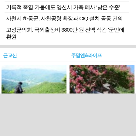
기록적 폭염·가뭄에도 양산시 가축 폐사 ‘낮은 수준’
사천시 하동군, 사천공항 확장과 CIQ 설치 공동 건의
고성군의회, 국외출장비 3800만 원 전액 삭감 '군민에
환원'
근교산
주말엔&라이프
근교산&그너머…상주·문경
폭염보다 더 뜨거워라…100
청화산~시루봉
일을 붉게 불태울 ‘선비정신’
피었네