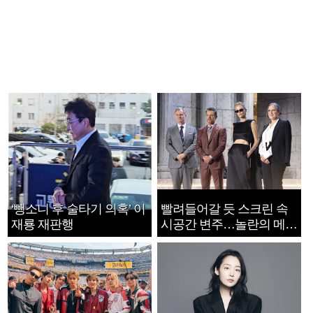
‘뺑소니 후 술타기 의혹’ 이
빨려들어갈 듯 스크린 속
재룡 재판행
시공간 변주…놀란의 메시
지는 ‘전쟁 속죄’