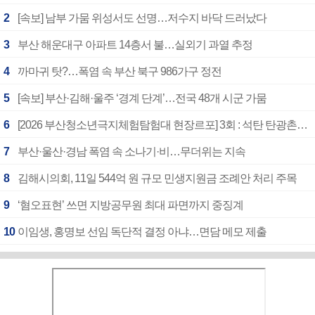
2
[속보] 남부 가뭄 위성서도 선명…저수지 바닥 드러났다
3
부산 해운대구 아파트 14층서 불…실외기 과열 추정
4
까마귀 탓?…폭염 속 부산 북구 986가구 정전
5
[속보] 부산·김해·울주 ‘경계 단계’…전국 48개 시군 가뭄
6
[2026 부산청소년극지체험탐험대 현장르포] 3회 : 석탄 탄광촌에서 북극 연구의 중심지로
7
부산·울산·경남 폭염 속 소나기·비…무더위는 지속
8
김해시의회, 11일 544억 원 규모 민생지원금 조례안 처리 주목
9
‘혐오표현’ 쓰면 지방공무원 최대 파면까지 중징계
10
이임생, 홍명보 선임 독단적 결정 아냐…면담 메모 제출