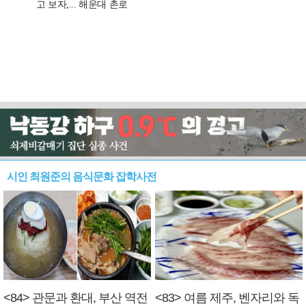
시인 최원준의 음식문화 잡학사전
<84> 관문과 환대, 부산 역전
<83> 여름 제주, 벤자리와 독