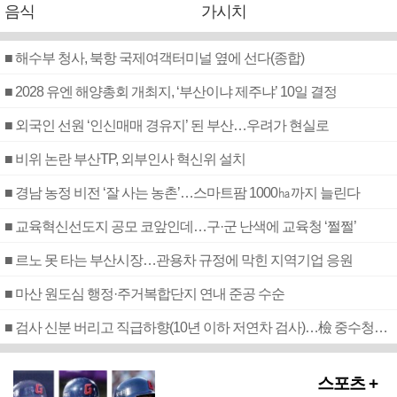
음식
가시치
■ 해수부 청사, 북항 국제여객터미널 옆에 선다(종합)
■ 2028 유엔 해양총회 개최지, ‘부산이냐 제주냐’ 10일 결정
■ 외국인 선원 ‘인신매매 경유지’ 된 부산…우려가 현실로
■ 비위 논란 부산TP, 외부인사 혁신위 설치
■ 경남 농정 비전 ‘잘 사는 농촌’…스마트팜 1000㏊까지 늘린다
■ 교육혁신선도지 공모 코앞인데…구·군 난색에 교육청 ‘쩔쩔’
■ 르노 못 타는 부산시장…관용차 규정에 막힌 지역기업 응원
■ 마산 원도심 행정·주거복합단지 연내 준공 수순
■ 검사 신분 버리고 직급하향(10년 이하 저연차 검사)…檢 중수청행 기피
스포츠 +