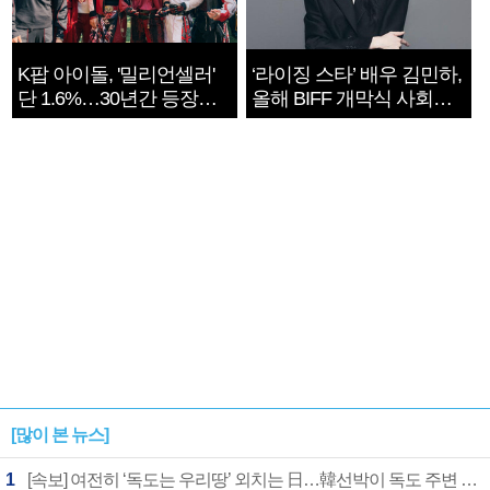
K팝 아이돌, '밀리언셀러'
‘라이징 스타’ 배우 김민하,
단 1.6%…30년간 등장
올해 BIFF 개막식 사회자
1182개팀 전수조사
확정
[많이 본 뉴스]
1
[속보] 여전히 ‘독도는 우리땅’ 외치는 日…韓선박이 독도 주변 해양조사 활동하자 반발