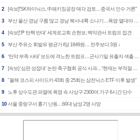
2
[속보]“SK하이닉스, 中패키징공장 매각 검토…중국서 인수 거론”
3
부산 울산 경남 구름 많고 경남 북서내륙 소나기…폭염·열대야 계속
4
[속보]‘尹 탄핵 반대’ 세계로교회 손현보, 백악관서 트럼프 접견
5
부산 주유소 휘발유 평균가 ℓ당 1849원… 전주보다 3원 ↓
6
‘탄약 부족 사태’ 보도에 격노한 트럼프…군사기밀 유출자 색출 지시
7
[속보] ‘심판 성접대’ 논란 축구협회 공식 사과…“현재는 부적절 행위 없어”
8
"올해 코스피 사이드카 43회 중 25회는 삼전닉스 ETF 이후 발생"
9
노후 상수도관 파열에 폭염 속 사상구 2300여 가구 6시간 단수
10
서울 중랑구서 흉기 난동…60대 남성 2명 사망