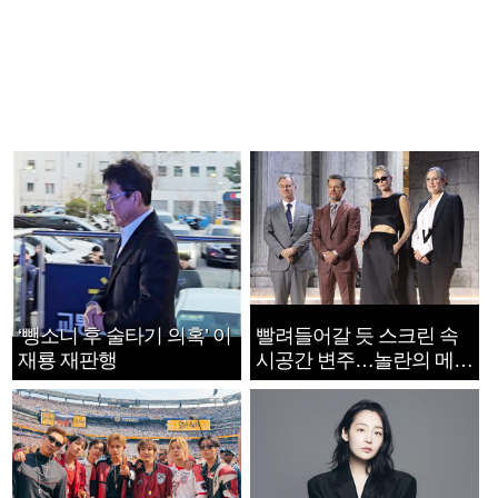
‘뺑소니 후 술타기 의혹’ 이
빨려들어갈 듯 스크린 속
재룡 재판행
시공간 변주…놀란의 메시
지는 ‘전쟁 속죄’