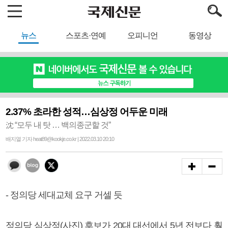
뉴스
스포츠·연예
오피니언
동영상
2.37% 초라한 성적…심상정 어두운 미래
沈 “모두 내 탓 … 백의종군할 것”
배지열 기자 heat89@kookje.co.kr | 2022.03.10 20:10
- 정의당 세대교체 요구 거셀 듯
정의당 심상정(사진) 후보가 20대 대선에서 5년 전보다 훨