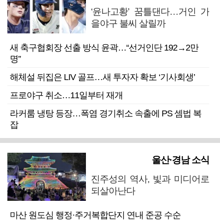
‘윤나고황’ 꿈틀댄다…거인 가
을야구 불씨 살릴까
새 축구협회장 선출 방식 윤곽…“선거인단 192→2만
명”
해체설 뒤집은 LIV 골프…새 투자자 확보 ‘기사회생’
프로야구 취소…11일부터 재개
라커룸 냉탕 등장…폭염 경기취소 속출에 PS 셈법 복
잡
울산·경남 소식
진주성의 역사, 빛과 미디어로
되살아난다
마산 원도심 행정·주거복합단지 연내 준공 수순