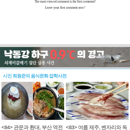
시인 최원준의 음식문화 잡학사전
<84> 관문과 환대, 부산 역전
<83> 여름 제주, 벤자리와 독