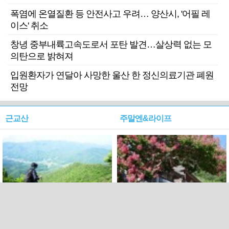
폭염에 온열질환 등 안전사고 우려… 양산시, '어필 레
이스' 취소
창녕 중부내륙고속도로서 포탄 발견…살상력 없는 모
의탄으로 밝혀져
입원환자가 연달아 사망한 울산 한 정신의료기관 폐원
전망
근교산
주말엔&라이프
근교산&그너머…상주·문경
폭염보다 더 뜨거워라…100
청화산~시루봉
일을 붉게 불태울 ‘선비정신’