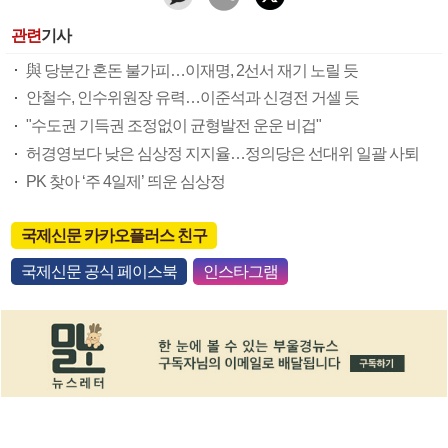
관련
기사
與 당분간 혼돈 불가피…이재명, 2선서 재기 노릴 듯
안철수, 인수위원장 유력…이준석과 신경전 거셀 듯
"수도권 기득권 조정없이 균형발전 운운 비겁"
허경영보다 낮은 심상정 지지율…정의당은 선대위 일괄 사퇴
PK 찾아 ‘주 4일제’ 띄운 심상정
국제신문 카카오플러스 친구
국제신문 공식 페이스북
인스타그램