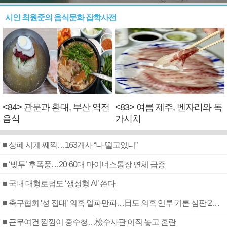
시인 최원준의 음식문화 잡학사전
<84> 관문과 환대, 부산 역전
<83> 여름 제주, 벤자리와 독
음식
가시치
■ 상폐 시계 째깍…163개사 “나 떨고있니”
■ ‘빚투’ 후폭풍…20·60대 마이너스통장 연체 급증
■ 국내 대형로펌도 ‘생성형 AI’ 쓴다
■ 축구협회 ‘성 접대’ 의혹 일파만파…日도 의혹 연루 거론 심판 2명 조사
■ 근무여건 깜깜이 중수청…檢수사관 이직 놓고 혼란