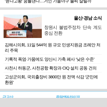
‘윤나고황’ 꿈틀댄다…거인 가을야구 불씨 살릴까
울산·경남 소식
창원시 불법주정차 단속 계도
중심 전환
김해시의회, 11일 544억 원 규모 민생지원금 조례안 처
리 주목
기록적 폭염·가뭄에도 양산시 가축 폐사 ‘낮은 수준’
사천시 하동군, 사천공항 확장과 CIQ 설치 공동 건의
고성군의회, 국외출장비 3800만 원 전액 삭감 '군민에
환원'
근교산
주말엔&라이프