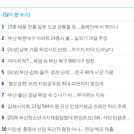
[많이 본 뉴스]
1
15호 태풍 찬홈 일본 도쿄 관통할 듯…동해안에 비 뿌리나
2
부산 해운대구 아파트 14층서 불…실외기 과열 추정
3
[속보] 남부 가뭄 위성서도 선명…저수지 바닥 드러났다
4
까마귀 탓?…폭염 속 부산 북구 986가구 정전
5
[속보] 부산·김해·울주 ‘경계 단계’…전국 48개 시군 가뭄
6
‘혐오표현’ 쓰면 지방공무원 최대 파면까지 중징계
7
부산·울산·경남 폭염 속 소나기·비…무더위는 지속
8
김해시의회, 11일 544억 원 규모 민생지원금 조례안 처리 주목
9
[2026 부산청소년극지체험탐험대 현장르포] 3회 : 석탄 탄광촌에서 북극 연구의 중심지로
10
이임생, 홍명보 선임 독단적 결정 아냐…면담 메모 제출