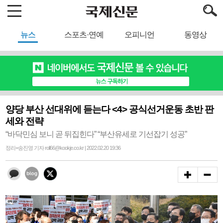
뉴스
스포츠·연예
오피니언
동영상
양당 부산 선대위에 듣는다 <4> 공식선거운동 초반 판
세와 전략
“바닥민심 보니 곧 뒤집힌다” “부산유세로 기선잡기 성공”
정리=송진영 기자 roll66@kookje.co.kr | 2022.02.20 19:36