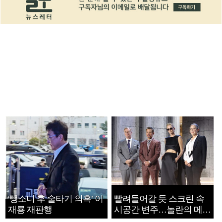
‘뺑소니 후 술타기 의혹’ 이
빨려들어갈 듯 스크린 속
재룡 재판행
시공간 변주…놀란의 메시
지는 ‘전쟁 속죄’