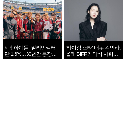
K팝 아이돌, '밀리언셀러'
‘라이징 스타’ 배우 김민하,
단 1.6%…30년간 등장
올해 BIFF 개막식 사회자
1182개팀 전수조사
확정