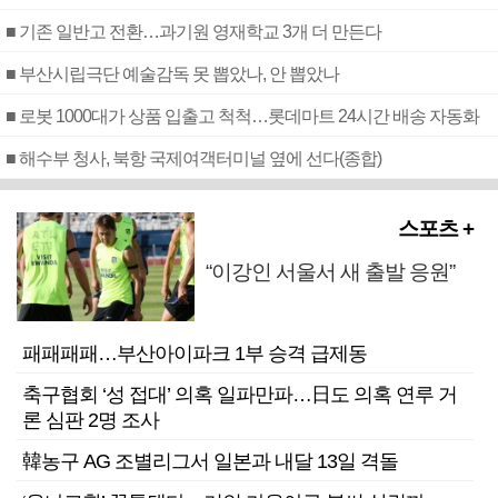
■ 기존 일반고 전환…과기원 영재학교 3개 더 만든다
■ 부산시립극단 예술감독 못 뽑았나, 안 뽑았나
■ 로봇 1000대가 상품 입출고 척척…롯데마트 24시간 배송 자동화
■ 해수부 청사, 북항 국제여객터미널 옆에 선다(종합)
스포츠 +
“이강인 서울서 새 출발 응원”
패패패패…부산아이파크 1부 승격 급제동
축구협회 ‘성 접대’ 의혹 일파만파…日도 의혹 연루 거
론 심판 2명 조사
韓농구 AG 조별리그서 일본과 내달 13일 격돌