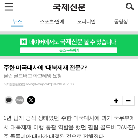
뉴스
스포츠·연예
오피니언
동영상
주한 미국대사에 ‘대북제재 전문가’
필립 골드버그 아그레망 요청
디지털콘텐츠팀 inews@kookje.co.kr | 2022.01.26 21:13
1년 넘게 공석 상태였던 주한 미국대사에 과거 국무부에
서 대북제재 이행 총괄 역할을 했던 필립 골드버그(사진)
주 콜롬비아 대사가 내정된 것으로 전해졌다.