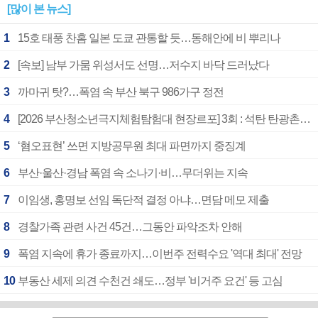
[많이 본 뉴스]
1
15호 태풍 찬홈 일본 도쿄 관통할 듯…동해안에 비 뿌리나
2
[속보] 남부 가뭄 위성서도 선명…저수지 바닥 드러났다
3
까마귀 탓?…폭염 속 부산 북구 986가구 정전
4
[2026 부산청소년극지체험탐험대 현장르포] 3회 : 석탄 탄광촌에서 북극 연구의 중심지로
5
‘혐오표현’ 쓰면 지방공무원 최대 파면까지 중징계
6
부산·울산·경남 폭염 속 소나기·비…무더위는 지속
7
이임생, 홍명보 선임 독단적 결정 아냐…면담 메모 제출
8
경찰가족 관련 사건 45건…그동안 파악조차 안해
9
폭염 지속에 휴가 종료까지…이번주 전력수요 '역대 최대' 전망
10
부동산 세제 의견 수천건 쇄도…정부 '비거주 요건' 등 고심