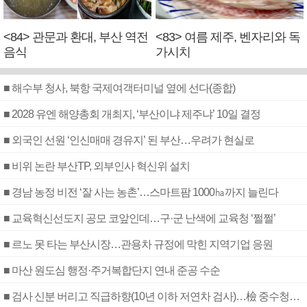
<84> 관문과 환대, 부산 역전
<83> 여름 제주, 벤자리와 독
음식
가시치
■ 해수부 청사, 북항 국제여객터미널 옆에 선다(종합)
■ 2028 유엔 해양총회 개최지, ‘부산이냐 제주냐’ 10일 결정
■ 외국인 선원 ‘인신매매 경유지’ 된 부산…우려가 현실로
■ 비위 논란 부산TP, 외부인사 혁신위 설치
■ 경남 농정 비전 ‘잘 사는 농촌’…스마트팜 1000㏊까지 늘린다
■ 교육혁신선도지 공모 코앞인데…구·군 난색에 교육청 ‘쩔쩔’
■ 르노 못 타는 부산시장…관용차 규정에 막힌 지역기업 응원
■ 마산 원도심 행정·주거복합단지 연내 준공 수순
■ 검사 신분 버리고 직급하향(10년 이하 저연차 검사)…檢 중수청행 기피