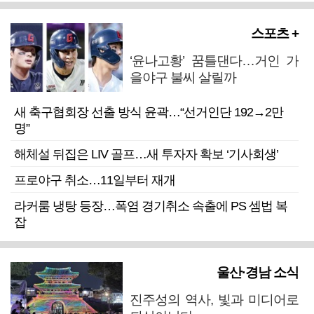
스포츠 +
‘윤나고황’ 꿈틀댄다…거인 가
을야구 불씨 살릴까
새 축구협회장 선출 방식 윤곽…“선거인단 192→2만
명”
해체설 뒤집은 LIV 골프…새 투자자 확보 ‘기사회생’
프로야구 취소…11일부터 재개
라커룸 냉탕 등장…폭염 경기취소 속출에 PS 셈법 복
잡
울산·경남 소식
진주성의 역사, 빛과 미디어로