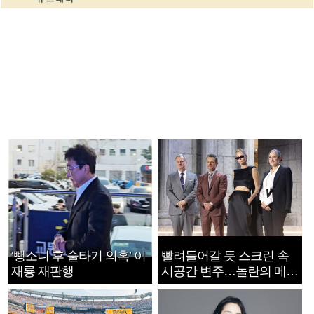
‘뺑소니 후 술타기 의혹’ 이
빨려들어갈 듯 스크린 속
재룡 재판행
시공간 변주…놀란의 메시
지는 ‘전쟁 속죄’