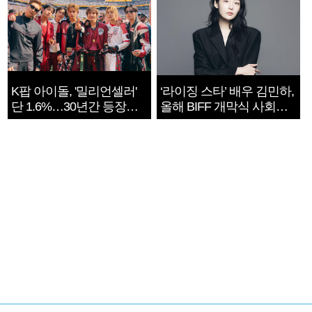
K팝 아이돌, '밀리언셀러'
‘라이징 스타’ 배우 김민하,
단 1.6%…30년간 등장
올해 BIFF 개막식 사회자
1182개팀 전수조사
확정