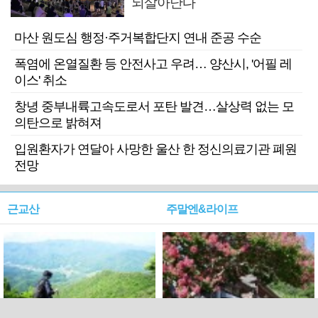
되살아난다
마산 원도심 행정·주거복합단지 연내 준공 수순
폭염에 온열질환 등 안전사고 우려… 양산시, '어필 레
이스' 취소
창녕 중부내륙고속도로서 포탄 발견…살상력 없는 모
의탄으로 밝혀져
입원환자가 연달아 사망한 울산 한 정신의료기관 폐원
전망
근교산
주말엔&라이프