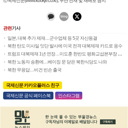
ⓒ국제신문(www.kookje.co.kr), 무단 전재 및 재배포 금지
관련
기사
일본, 대북 추가 제재…군수업체 등 5곳 자산동결
북한 탄도 미사일 잇단 발사에 미국 전격 대북제재 카드로 응수
트럼프 대북제재 1년 연장…이도훈 한반도 평화교섭본부장 급거 방미, 비건 만난다
북한 노동자 송환에…베이징 문 닫은 북한식당도 나와
북한 무응답…비건 빈손 출국
국제신문 카카오플러스 친구
국제신문 공식 페이스북
인스타그램