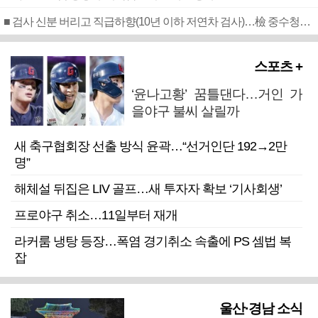
■ 검사 신분 버리고 직급하향(10년 이하 저연차 검사)…檢 중수청행 기피
스포츠 +
‘윤나고황’ 꿈틀댄다…거인 가
을야구 불씨 살릴까
새 축구협회장 선출 방식 윤곽…“선거인단 192→2만
명”
해체설 뒤집은 LIV 골프…새 투자자 확보 ‘기사회생’
프로야구 취소…11일부터 재개
라커룸 냉탕 등장…폭염 경기취소 속출에 PS 셈법 복
잡
울산·경남 소식