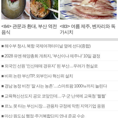
<84> 관문과 환대, 부산 역전
<83> 여름 제주, 벤자리와 독
음식
가시치
■ 해수부 청사, 북항 국제여객터미널 옆에 선다(종합)
■ 2028 유엔 해양총회 개최지, ‘부산이냐 제주냐’ 10일 결정
■ 외국인 선원 ‘인신매매 경유지’ 된 부산…우려가 현실로
■ 비위 논란 부산TP, 외부인사 혁신위 설치
■ 경남 농정 비전 ‘잘 사는 농촌’…스마트팜 1000㏊까지 늘린다
■ 교육혁신선도지 공모 코앞인데…구·군 난색에 교육청 ‘쩔쩔’
■ 르노 못 타는 부산시장…관용차 규정에 막힌 지역기업 응원
■ 마산 원도심 행정·주거복합단지 연내 준공 수순