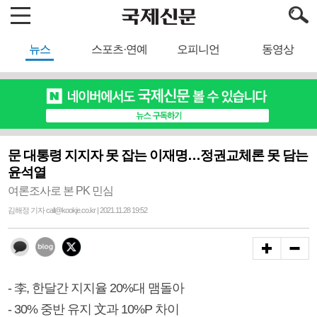
뉴스
스포츠·연예
오피니언
동영상
문 대통령 지지자 못 잡는 이재명…정권교체론 못 담는
윤석열
여론조사로 본 PK 민심
김해정 기자 call@kookje.co.kr | 2021.11.28 19:52
- 李, 한달간 지지율 20%대 맴돌아
- 30% 중반 유지 文과 10%P 차이