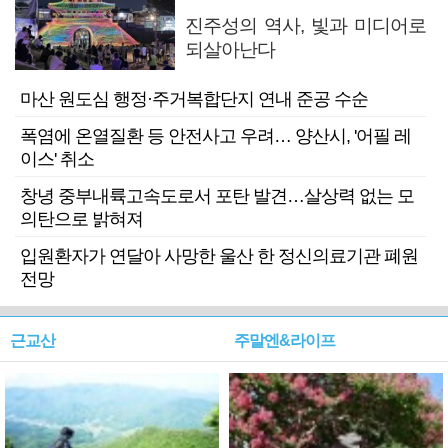
진주성의 역사, 빛과 미디어로
되살아난다
마산 원도심 행정·주거복합단지 연내 준공 수순
폭염에 온열질환 등 안전사고 우려… 양산시, '어필 레
이스' 취소
창녕 중부내륙고속도로서 포탄 발견…살상력 없는 모
의탄으로 밝혀져
입원환자가 연달아 사망한 울산 한 정신의료기관 폐원
전망
근교산
주말엔&라이프