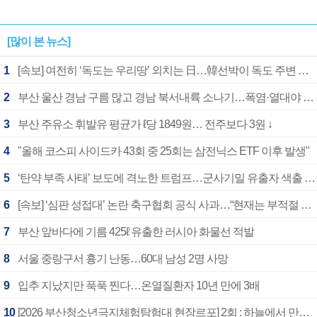
[많이 본 뉴스]
1
[속보] 여전히 ‘독도는 우리땅’ 외치는 日…韓선박이 독도 주변 해양조사 활동하자 반발
2
부산 울산 경남 구름 많고 경남 북서내륙 소나기…폭염·열대야 계속
3
부산 주유소 휘발유 평균가 ℓ당 1849원… 전주보다 3원 ↓
4
"올해 코스피 사이드카 43회 중 25회는 삼전닉스 ETF 이후 발생"
5
‘탄약 부족 사태’ 보도에 격노한 트럼프…군사기밀 유출자 색출 지시
6
[속보] ‘심판 성접대’ 논란 축구협회 공식 사과…“현재는 부적절 행위 없어”
7
부산 앞바다에 기름 425ℓ 유출한 러시아 화물선 적발
8
서울 중랑구서 흉기 난동…60대 남성 2명 사망
9
입추 지났지만 푹푹 찐다…온열질환자 10년 만에 3배
10
[2026 부산청소년극지체험탐험대 현장르포] 2회 : 하늘에서 만난 얼음의 나라