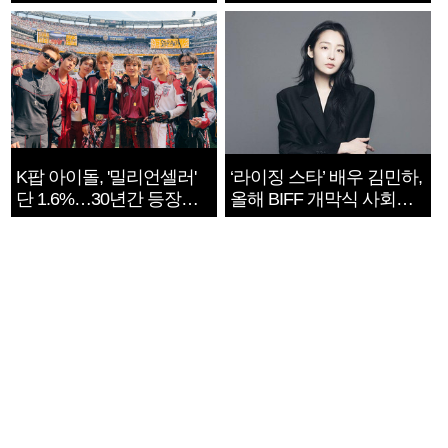
지는 ‘전쟁 속죄’
K팝 아이돌, '밀리언셀러'
‘라이징 스타’ 배우 김민하,
단 1.6%…30년간 등장
올해 BIFF 개막식 사회자
1182개팀 전수조사
확정