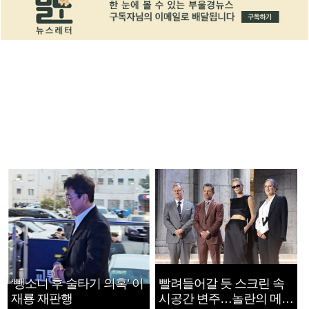
‘뺑소니 후 술타기 의혹’ 이
빨려들어갈 듯 스크린 속
재룡 재판행
시공간 변주…놀란의 메시