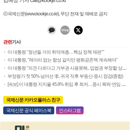
김해정 기자 call@kookje.co.kr
ⓒ국제신문(www.kookje.co.kr), 무단 전재 및 재배포 금지
관련
기사
이 대통령 "청년들 거의 취약계층…핵심 정책 재편""
이 대통령, "메아리 없는 함성 같지만 평화공존책 계속해야"
이 대통령 "의견 다르다고 거부권 사용못해.. 입법권 부정할 상황이라 보기 어려워"
부정평가 첫 50% 넘어선 李, 귀국 직후 부동산·증시 점검(종합)
[속보] 이 대통령 지지율 45.9% 취임 후 최저…증시 폭락·연임 개헌 논란 영향
국제신문 카카오플러스 친구
국제신문 공식 페이스북
인스타그램