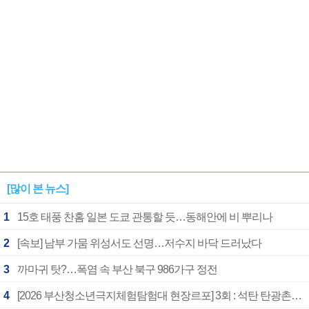
[많이 본 뉴스]
1
15호 태풍 찬홈 일본 도쿄 관통할 듯…동해안에 비 뿌리나
2
[속보] 남부 가뭄 위성서도 선명…저수지 바닥 드러났다
3
까마귀 탓?…폭염 속 부산 북구 986가구 정전
4
[2026 부산청소년극지체험탐험대 현장르포] 3회 : 석탄 탄광촌에서 북극 연구의 중심지로