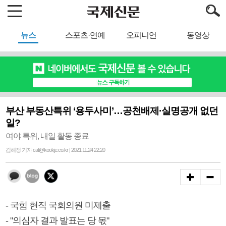
뉴스
스포츠·연예
오피니언
동영상
부산 부동산특위 ‘용두사미’…공천배제·실명공개 없던
일?
여야 특위, 내일 활동 종료
김해정 기자 call@kookje.co.kr | 2021.11.24 22:20
- 국힘 현직 국회의원 미제출
- "의심자 결과 발표는 당 몫"