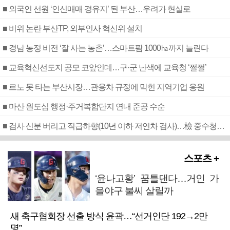
■ 외국인 선원 ‘인신매매 경유지’ 된 부산…우려가 현실로
■ 비위 논란 부산TP, 외부인사 혁신위 설치
■ 경남 농정 비전 ‘잘 사는 농촌’…스마트팜 1000㏊까지 늘린다
■ 교육혁신선도지 공모 코앞인데…구·군 난색에 교육청 ‘쩔쩔’
■ 르노 못 타는 부산시장…관용차 규정에 막힌 지역기업 응원
■ 마산 원도심 행정·주거복합단지 연내 준공 수순
■ 검사 신분 버리고 직급하향(10년 이하 저연차 검사)…檢 중수청행 기피
스포츠 +
‘윤나고황’ 꿈틀댄다…거인 가
을야구 불씨 살릴까
새 축구협회장 선출 방식 윤곽…“선거인단 192→2만
명”