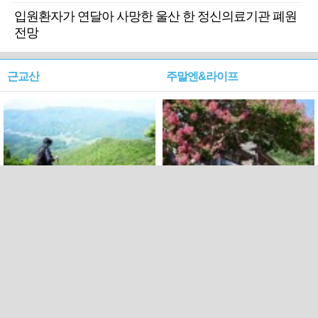
입원환자가 연달아 사망한 울산 한 정신의료기관 폐원
전망
근교산
주말엔&라이프
근교산&그너머…상주·문경
폭염보다 더 뜨거워라…100
청화산~시루봉
일을 붉게 불태울 ‘선비정신’
피었네
PC버전
엑스
페이스북
Copyright ⓒ 2015 All rights reserved by 국제신문