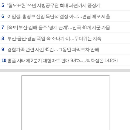
5
‘혐오표현’ 쓰면 지방공무원 최대 파면까지 중징계
6
이임생, 홍명보 선임 독단적 결정 아냐…면담 메모 제출
7
[속보] 부산·김해·울주 ‘경계 단계’…전국 48개 시군 가뭄
8
부산·울산·경남 폭염 속 소나기·비…무더위는 지속
9
경찰가족 관련 사건 45건…그동안 파악조차 안해
10
홈플 사태에 2분기 대형마트 판매 9.4%↓…백화점은 14.8%↑