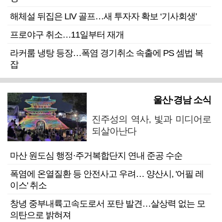
해체설 뒤집은 LIV 골프…새 투자자 확보 ‘기사회생’
프로야구 취소…11일부터 재개
라커룸 냉탕 등장…폭염 경기취소 속출에 PS 셈법 복
잡
울산·경남 소식
진주성의 역사, 빛과 미디어로
되살아난다
마산 원도심 행정·주거복합단지 연내 준공 수순
폭염에 온열질환 등 안전사고 우려… 양산시, '어필 레
이스' 취소
창녕 중부내륙고속도로서 포탄 발견…살상력 없는 모
의탄으로 밝혀져