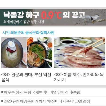
시인 최원준의 음식문화 잡학사전
<84> 관문과 환대, 부산 역전
<83> 여름 제주, 벤자리와 독
음식
가시치
■ 해수부 청사, 북항 국제여객터미널 옆에 선다(종합)
■ 2028 유엔 해양총회 개최지, ‘부산이냐 제주냐’ 10일 결정