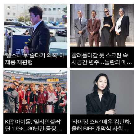
‘뺑소니 후 술타기 의혹’ 이
빨려들어갈 듯 스크린 속
재룡 재판행
시공간 변주…놀란의 메시
지는 ‘전쟁 속죄’
K팝 아이돌, '밀리언셀러'
‘라이징 스타’ 배우 김민하,
단 1.6%…30년간 등장
올해 BIFF 개막식 사회자
1182개팀 전수조사
확정