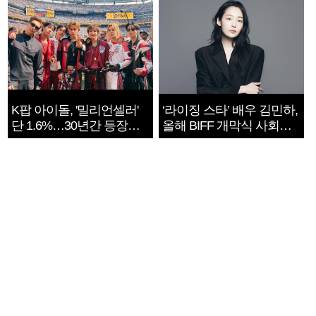
K팝 아이돌, '밀리언셀러'
‘라이징 스타’ 배우 김민하,
단 1.6%…30년간 등장
올해 BIFF 개막식 사회자
1182개팀 전수조사
확정