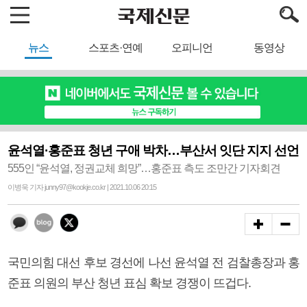
뉴스
스포츠·연예
오피니언
동영상
윤석열·홍준표 청년 구애 박차…부산서 잇단 지지 선언
555인 “윤석열, 정권교체 희망”…홍준표 측도 조만간 기자회견
이병욱 기자 junny97@kookje.co.kr | 2021.10.06 20:15
국민의힘 대선 후보 경선에 나선 윤석열 전 검찰총장과 홍
준표 의원의 부산 청년 표심 확보 경쟁이 뜨겁다.