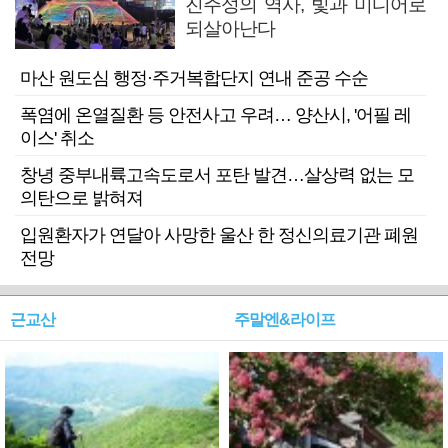
진주성의 역사, 빛과 미디어로
되살아난다
마산 원도심 행정·주거복합단지 연내 준공 수순
폭염에 온열질환 등 안전사고 우려… 양산시, '어필 레
이스' 취소
창녕 중부내륙고속도로서 포탄 발견…살상력 없는 모
의탄으로 밝혀져
입원환자가 연달아 사망한 울산 한 정신의료기관 폐원
전망
근교산
주말엔&라이프