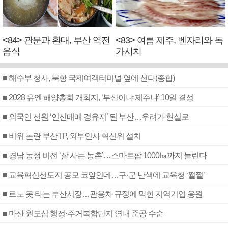
<84> 관문과 환대, 부산 역전
<83> 여름 제주, 벤자리와 독
음식
가시치
■ 해수부 청사, 북항 국제여객터미널 옆에 선다(종합)
■ 2028 유엔 해양총회 개최지, ‘부산이냐 제주냐’ 10일 결정
■ 외국인 선원 ‘인신매매 경유지’ 된 부산…우려가 현실로
■ 비위 논란 부산TP, 외부인사 혁신위 설치
■ 경남 농정 비전 ‘잘 사는 농촌’…스마트팜 1000㏊까지 늘린다
■ 교육혁신선도지 공모 코앞인데…구·군 난색에 교육청 ‘쩔쩔’
■ 르노 못 타는 부산시장…관용차 규정에 막힌 지역기업 응원
■ 마산 원도심 행정·주거복합단지 연내 준공 수순