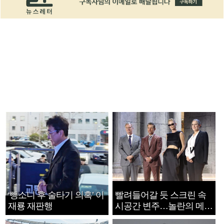
‘뺑소니 후 술타기 의혹’ 이
빨려들어갈 듯 스크린 속
재룡 재판행
시공간 변주…놀란의 메시
지는 ‘전쟁 속죄’