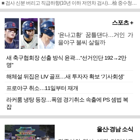
■ 검사 신분 버리고 직급하향(10년 이하 저연차 검사)…檢 중수청행 기피
스포츠 +
‘윤나고황’ 꿈틀댄다…거인 가
을야구 불씨 살릴까
새 축구협회장 선출 방식 윤곽…“선거인단 192→2만
명”
해체설 뒤집은 LIV 골프…새 투자자 확보 ‘기사회생’
프로야구 취소…11일부터 재개
라커룸 냉탕 등장…폭염 경기취소 속출에 PS 셈법 복
잡
울산·경남 소식