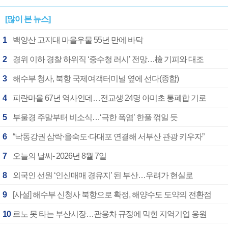
[많이 본 뉴스]
1
백양산 고지대 마을우물 55년 만에 바닥
2
경위 이하 경찰 하위직 ‘중수청 러시’ 전망…檢 기피와 대조
3
해수부 청사, 북항 국제여객터미널 옆에 선다(종합)
4
피란마을 67년 역사인데…전교생 24명 아미초 통폐합 기로
5
부울경 주말부터 비소식…‘극한 폭염’ 한풀 꺾일 듯
6
“낙동강권 삼락·을숙도·다대포 연결해 서부산 관광 키우자”
7
오늘의 날씨- 2026년 8월 7일
8
외국인 선원 ‘인신매매 경유지’ 된 부산…우려가 현실로
9
[사설] 해수부 신청사 북항으로 확정, 해양수도 도약의 전환점
10
르노 못 타는 부산시장…관용차 규정에 막힌 지역기업 응원