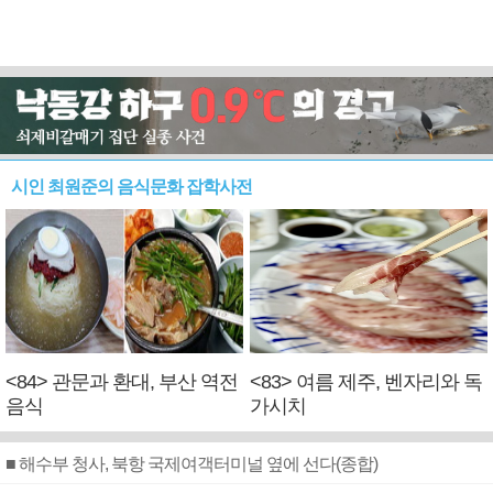
시인 최원준의 음식문화 잡학사전
<84> 관문과 환대, 부산 역전
<83> 여름 제주, 벤자리와 독
음식
가시치
■ 해수부 청사, 북항 국제여객터미널 옆에 선다(종합)