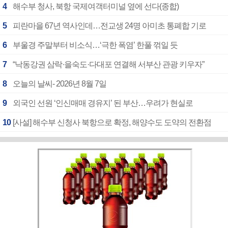
4
해수부 청사, 북항 국제여객터미널 옆에 선다(종합)
5
피란마을 67년 역사인데…전교생 24명 아미초 통폐합 기로
6
부울경 주말부터 비소식…‘극한 폭염’ 한풀 꺾일 듯
7
“낙동강권 삼락·을숙도·다대포 연결해 서부산 관광 키우자”
8
오늘의 날씨- 2026년 8월 7일
9
외국인 선원 ‘인신매매 경유지’ 된 부산…우려가 현실로
10
[사설] 해수부 신청사 북항으로 확정, 해양수도 도약의 전환점