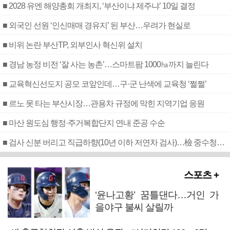
■ 2028 유엔 해양총회 개최지, ‘부산이냐 제주냐’ 10일 결정
■ 외국인 선원 ‘인신매매 경유지’ 된 부산…우려가 현실로
■ 비위 논란 부산TP, 외부인사 혁신위 설치
■ 경남 농정 비전 ‘잘 사는 농촌’…스마트팜 1000㏊까지 늘린다
■ 교육혁신선도지 공모 코앞인데…구·군 난색에 교육청 ‘쩔쩔’
■ 르노 못 타는 부산시장…관용차 규정에 막힌 지역기업 응원
■ 마산 원도심 행정·주거복합단지 연내 준공 수순
■ 검사 신분 버리고 직급하향(10년 이하 저연차 검사)…檢 중수청행 기피
스포츠 +
‘윤나고황’ 꿈틀댄다…거인 가
을야구 불씨 살릴까