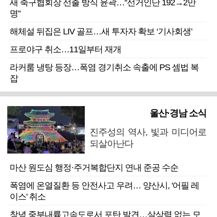
새 축구협회장 선출 방식 윤곽…“선거인단 192→2만
명”
해체설 뒤집은 LIV 골프…새 투자자 확보 ‘기사회생’
프로야구 취소…11일부터 재개
라커룸 냉탕 등장…폭염 경기취소 속출에 PS 셈법 복
잡
울산·경남 소식
진주성의 역사, 빛과 미디어로
되살아난다
마산 원도심 행정·주거복합단지 연내 준공 수순
폭염에 온열질환 등 안전사고 우려… 양산시, '어필 레
이스' 취소
창녕 중부내륙고속도로서 포탄 발견…살상력 없는 모