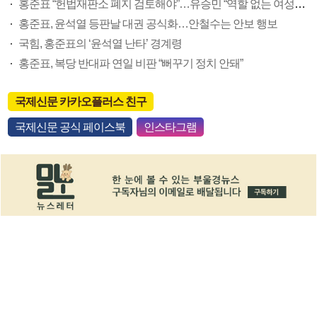
홍준표 “헌법재판소 폐지 검토해야”…유승민 “역할 없는 여성가족부 해체”
홍준표, 윤석열 등판날 대권 공식화…안철수는 안보 행보
국힘, 홍준표의 ‘윤석열 난타’ 경계령
홍준표, 복당 반대파 연일 비판 “뻐꾸기 정치 안돼”
국제신문 카카오플러스 친구
국제신문 공식 페이스북
인스타그램