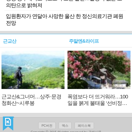
의탄으로 밝혀져
입원환자가 연달아 사망한 울산 한 정신의료기관 폐원
전망
근교산
주말엔&라이프
근교산&그너머…상주·문경
폭염보다 더 뜨거워라…100
청화산~시루봉
일을 붉게 불태울 ‘선비정신’
피었네
PC버전
엑스
페이스북