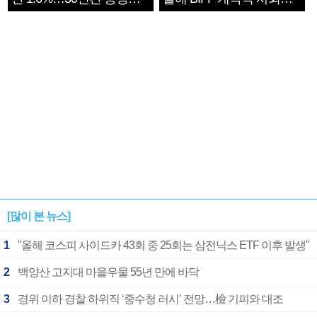
1182개팀 전수조사
확정
[많이 본 뉴스]
1
"올해 코스피 사이드카 43회 중 25회는 삼전닉스 ETF 이후 발생"
2
백양산 고지대 마을우물 55년 만에 바닥
3
경위 이하 경찰 하위직 ‘중수청 러시’ 전망…檢 기피와 대조