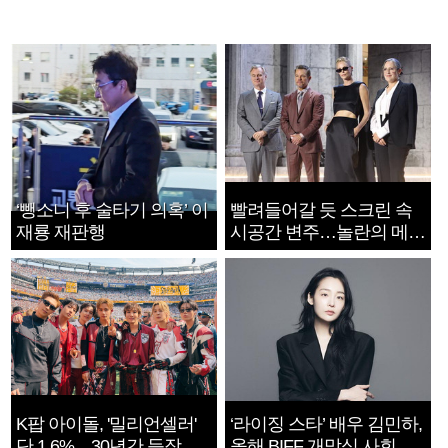
‘뺑소니 후 술타기 의혹’ 이
빨려들어갈 듯 스크린 속
재룡 재판행
시공간 변주…놀란의 메시
지는 ‘전쟁 속죄’
K팝 아이돌, '밀리언셀러'
‘라이징 스타’ 배우 김민하,
단 1.6%…30년간 등장
올해 BIFF 개막식 사회자