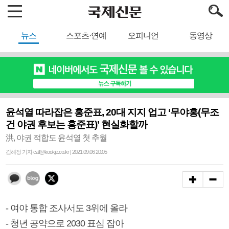
뉴스
스포츠·연예
오피니언
동영상
윤석열 따라잡은 홍준표, 20대 지지 업고 ‘무야홍(무조
건 야권 후보는 홍준표)’ 현실화할까
洪, 야권 적합도 윤석열 첫 추월
김해정 기자 call@kookje.co.kr | 2021.09.06 20:05
- 여야 통합 조사서도 3위에 올라
- 청년 공약으로 2030 표심 잡아