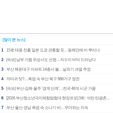
[많이 본 뉴스]
1
15호 태풍 찬홈 일본 도쿄 관통할 듯…동해안에 비 뿌리나
2
[속보] 남부 가뭄 위성서도 선명…저수지 바닥 드러났다
3
부산 해운대구 아파트 14층서 불…실외기 과열 추정
4
까마귀 탓?…폭염 속 부산 북구 986가구 정전
5
[속보] 부산·김해·울주 ‘경계 단계’…전국 48개 시군 가뭄
6
[2026 부산청소년극지체험탐험대 현장르포] 3회 : 석탄 탄광촌에서 북극 연구의 중심지로
7
부산·울산·경남 폭염 속 소나기·비…무더위는 지속