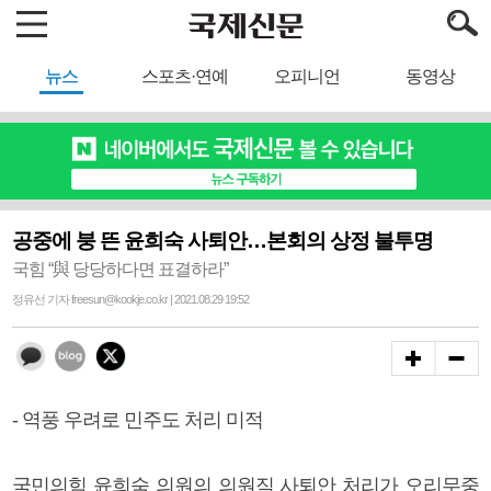
뉴스
스포츠·연예
오피니언
동영상
공중에 붕 뜬 윤희숙 사퇴안…본회의 상정 불투명
국힘 “與 당당하다면 표결하라”
정유선 기자 freesun@kookje.co.kr | 2021.08.29 19:52
- 역풍 우려로 민주도 처리 미적
국민의힘 윤희숙 의원의 의원직 사퇴안 처리가 오리무중