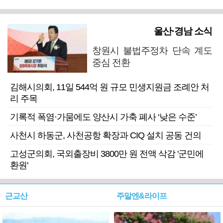
울산·경남 소식
창원시 불법주정차 단속 계도
중심 전환
김해시의회, 11일 544억 원 규모 민생지원금 조례안 처
리 주목
기록적 폭염·가뭄에도 양산시 가축 폐사 ‘낮은 수준’
사천시 하동군, 사천공항 확장과 CIQ 설치 공동 건의
고성군의회, 국외출장비 3800만 원 전액 삭감 '군민에
환원'
근교산
주말엔&라이프