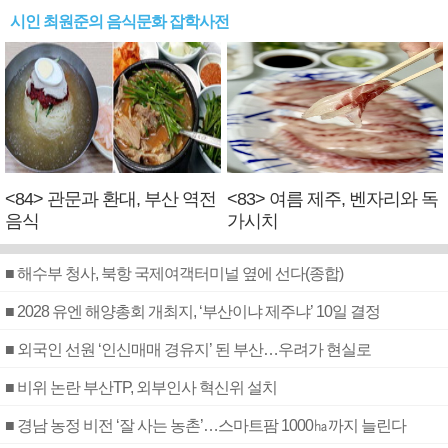
시인 최원준의 음식문화 잡학사전
<84> 관문과 환대, 부산 역전
<83> 여름 제주, 벤자리와 독
음식
가시치
■ 해수부 청사, 북항 국제여객터미널 옆에 선다(종합)
■ 2028 유엔 해양총회 개최지, ‘부산이냐 제주냐’ 10일 결정
■ 외국인 선원 ‘인신매매 경유지’ 된 부산…우려가 현실로
■ 비위 논란 부산TP, 외부인사 혁신위 설치
■ 경남 농정 비전 ‘잘 사는 농촌’…스마트팜 1000㏊까지 늘린다