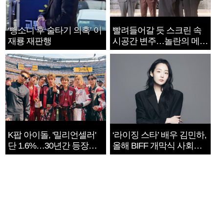
‘뺑소니 후 술타기 의혹’ 이
빨려들어갈 듯 스크린 속
재룡 재판행
시공간 변주…놀란의 메시
지는 ‘전쟁 속죄’
K팝 아이돌, '밀리언셀러'
‘라이징 스타’ 배우 김민하,
단 1.6%…30년간 등장
올해 BIFF 개막식 사회자
1182개팀 전수조사
확정