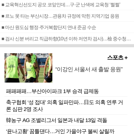
■ 교육혁신선도지 공모 코앞인데…구·군 난색에 교육청 ‘쩔쩔’
■ 르노 못 타는 부산시장…관용차 규정에 막힌 지역기업 응원
■ 마산 원도심 행정·주거복합단지 연내 준공 수순
■ 검사 신분 버리고 직급하향(10년 이하 저연차 검사)…檢 중수청행 기피
스포츠 +
“이강인 서울서 새 출발 응원”
패패패패…부산아이파크 1부 승격 급제동
축구협회 ‘성 접대’ 의혹 일파만파…日도 의혹 연루 거
론 심판 2명 조사
韓농구 AG 조별리그서 일본과 내달 13일 격돌
‘윤나고황’ 꿈틀댄다…거인 가을야구 불씨 살릴까