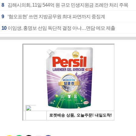
8
김해시의회, 11일 544억 원 규모 민생지원금 조례안 처리 주목
9
‘혐오표현’ 쓰면 지방공무원 최대 파면까지 중징계
10
이임생, 홍명보 선임 독단적 결정 아냐…면담 메모 제출