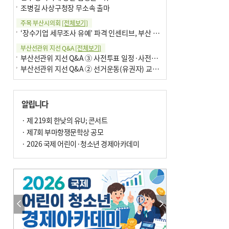
조병길 사상구청장 무소속 출마
주목 부산시의회
[전체보기]
‘장수기업 세무조사 유예’ 파격 인센티브, 부산 유출 막을까
부산선관위 지선 Q&A
[전체보기]
부산선관위 지선 Q&A ③ 사전투표 일정·사전투표함 보관
부산선관위 지선 Q&A ② 선거운동(유권자) 교육감투표용지
알립니다
· 제 219회 한낮의 유U; 콘서트
· 제7회 부마항쟁문학상 공모
· 2026 국제 어린이·청소년 경제아카데미