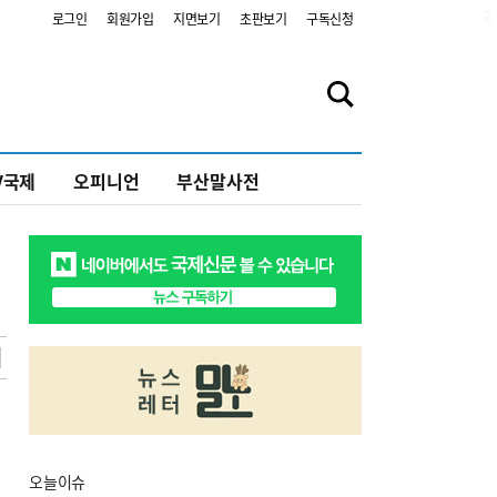
2
로그인
회원가입
지면보기
초판보기
구독신청
V국제
오피니언
부산말사전
오늘
이슈