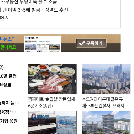
화…부동산 부당이득 몰수 소급
 땐 이익 3~5배 벌금…징역도 추진
포먼스
합)
10일 결정
 현실로
짬짜미로 ‘金겹살’ 만든 업체
수도권과 다른데 같은 규
■ 경남 농정 비전 ‘잘 사는 농촌’…스마트팜 1000㏊까지 늘린다
6곳 기소(종합)
제…부산 건설사 “쓰러지기
■ 교육혁신선도지 공모 코앞인데…구·군 난색에 교육청 ‘쩔쩔’
직전”
역기업 응원