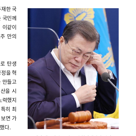
주재한 국
는 국민께
며 이같이
2주 만의
으로 탄생
공정을 혁
를 만들고
청산을 시
 노력했지
 특히 최
 보면 가
했다.