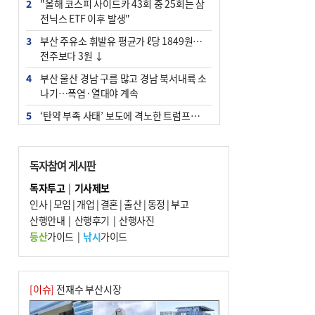
2
"올해 코스피 사이드카 43회 중 25회는 삼
전닉스 ETF 이후 발생"
3
부산 주유소 휘발유 평균가 ℓ당 1849원…
전주보다 3원 ↓
4
부산 울산 경남 구름 많고 경남 북서내륙 소
나기…폭염·열대야 계속
5
‘탄약 부족 사태’ 보도에 격노한 트럼프…
군사기밀 유출자 색출 지시
6
부산 앞바다에 기름 425ℓ 유출한 러시아 화
독자참여 게시판
물선 적발
독자투고
|
기사제보
7
[2026 부산청소년극지체험탐험대 현장르
인사
|
모임
|
개업
|
결혼
|
출산
|
동정
|
부고
포] 2회 : 하늘에서 만난 얼음의 나라
산행안내
|
산행후기
|
산행사진
8
입추 지났지만 푹푹 찐다…온열질환자 10
등산
가이드
|
낚시
가이드
년 만에 3배
9
백양산 고지대 마을우물 55년 만에 바닥
10
경위 이하 경찰 하위직 ‘중수청 러시’ 전
[이슈]
전재수 부산시장
망…檢 기피와 대조