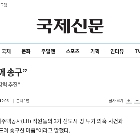
타그램
국제
문화
주말엔
스포츠
기획
인터뷰
T
께 송구”
강력 추진"
12:06
| 본지 1면
글자 크기
주택공사(LH) 직원들의 3기 신도시 땅 투기 의혹 사건과
드려 송구한 마음”이라고 말했다.