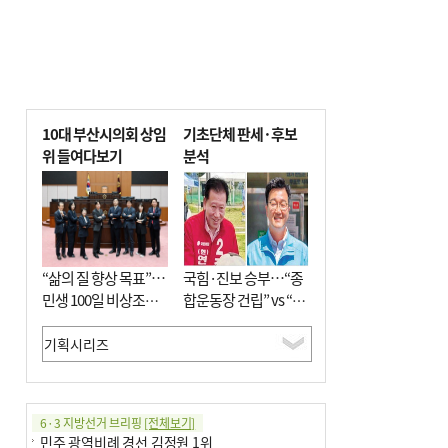
10대 부산시의회 상임
기초단체 판세·후보
위 들여다보기
분석
“삶의 질 향상 목표”…
국힘·진보 승부…“종
민생 100일 비상조치
합운동장 건립” vs “출
면밀 심사
근 공공버스 도입”
6·3 지방선거 브리핑
[전체보기]
민주 광역비례 경선 김정원 1위