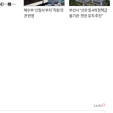
■ 검사 신분 버리고 직급하향(10년 이하 저연차 검사)…檢 중수청행 기피
해수부 ‘신청사 부지’ 직원 의
부산시 “산은 등 4개 정책금
견 반영
융기관·한은 유치 추진”