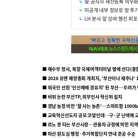
全 공직자 재산등록 의무
미공개 내부 정보로 땅 투기
LH 본사 앞 상여 행진 퍼
■ 해수부 청사, 북항 국제여객터미널 옆에 선다(종
■ 2028 유엔 해양총회 개최지, ‘부산이냐 제주냐’ 
■ 외국인 선원 ‘인신매매 경유지’ 된 부산…우려가
■ 비위 논란 부산TP, 외부인사 혁신위 설치
■ 르노 못 타는 부산시장…관용차 규정에 막힌 지
■ 마산 원도심 행정·주거복합단지 연내 준공 수순