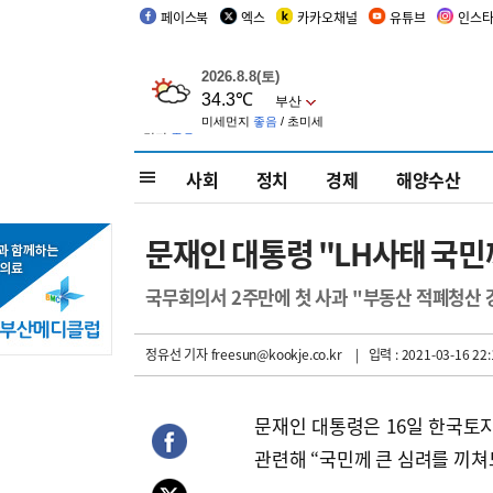
페이스북
엑스
카카오채널
유튜브
인스
사회
정치
경제
해양수산
문재인 대통령 "LH사태 국민
국무회의서 2주만에 첫 사과 "부동산 적폐청산 
정유선 기자
freesun@kookje.co.kr
| 입력 : 2021-03-16 22:
문재인 대통령은 16일 한국토지
관련해 “국민께 큰 심려를 끼쳐