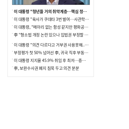
이 대통령 "청년들 거의 취약계층…핵심 정책 재편""
이 대통령 "육사가 쿠데타 3번 벌여…사관학교 통합 신속히 추진"
이 대통령, "메아리 없는 함성 같지만 평화공존책 계속해야"
李 “형소법 개정 논란 있으나 입법권 부정할 만큼은 아냐”(종합)
이 대통령 "의견 다르다고 거부권 사용못해.. 입법권 부정할 상황이라 보기 어려워"
부정평가 첫 50% 넘어선 李, 귀국 직후 부동산·증시 점검(종합)
이 대통령 지지율 45.9% 취임 후 최저…증시 폭락·연임 개헌 논란 영향
李, 보완수사권 폐지 침묵 두고 의견 분분