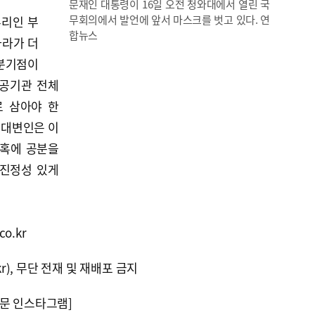
문재인 대통령이 16일 오전 청와대에서 열린 국
무회의에서 발언에 앞서 마스크를 벗고 있다. 연
뿌리인 부
합뉴스
나라가 더
 분기점이
공공기관 전체
로 삼아야 한
 대변인은 이
의혹에 공분을
 진정성 있게
o.kr
kr), 무단 전재 및 재배포 금지
문 인스타그램]