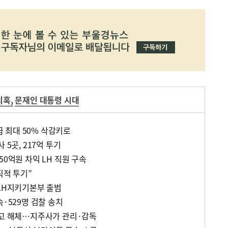
의혹
,
문재인 대통령 시대
월급 최대 50% 삭감키로
 5곳, 217억 투기
50억원 차익 LH 직원 구속
직적 투기”
 LH지키기본부 출범
속·529명 검찰 송치
기고 해체…지주사가 관리·감독