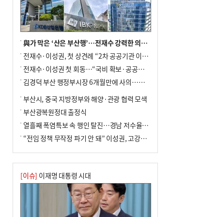
與가 막은 ‘산은 부산행’…전재수 강력한 의지 표명 없인 공염불
전재수·이성권, 첫 상견례 “2차 공공기관 이전 초당 협력”(종합)
전재수·이성권 첫 회동…“국비 확보·공공기관 이전 협력”
김경덕 부산 행정부시장 6개월만에 사의…후임 인선 촉각
부산시, 중국 지방정부와 해양·관광 협력 모색
부산광복원정대 출정식
열흘째 폭염특보 속 행인 탈진…경남 저수율 평년의 절반
“전임 정책 무작정 파기 안 돼” 이성권, 고강도 ‘전재수 견제’ 예고
[이슈]
이재명 대통령 시대