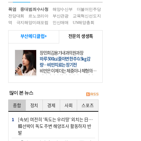
폭염
중대범죄수사청
해양수산부
더불어민주당
전당대회
르노코리아
부산관광
교육혁신선도지
역
극지해양미래포럼
인신매매
UN해양총회
부산메디클럽+
전문의 생생톡
장민희김용기내과의원과장
하루 500㎉ 줄이면 한주 0.5㎏ 감
량…비만치료는 장기전
비만은 이제 더는 체중이나 체형의 문
제가 아니다. 하나의 질병으로 인지
하고 치료와 관리를 해야 한다. 세계
보건기구(WHO)는 이미 1994년 비만
많이 본 뉴스
을 인류의 중요한
종합
정치
경제
사회
스포츠
1
[속보] 여전히 ‘독도는 우리땅’ 외치는 日…
韓선박이 독도 주변 해양조사 활동하자 반
발