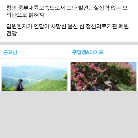
창녕 중부내륙고속도로서 포탄 발견…살상력 없는 모
의탄으로 밝혀져
입원환자가 연달아 사망한 울산 한 정신의료기관 폐원
전망
근교산
주말엔&라이프
근교산&그너머…상주·문경
폭염보다 더 뜨거워라…100
청화산~시루봉
일을 붉게 불태울 ‘선비정신’
피었네