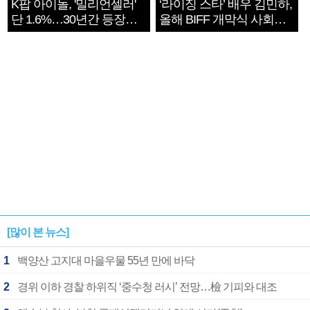
K팝 아이돌, '밀리언셀러'
‘라이징 스타’ 배우 김민하,
단 1.6%…30년간 등장
올해 BIFF 개막식 사회자
1182개팀 전수조사
확정
[많이 본 뉴스]
1
백양산 고지대 마을우물 55년 만에 바닥
2
경위 이하 경찰 하위직 ‘중수청 러시’ 전망…檢 기피와 대조