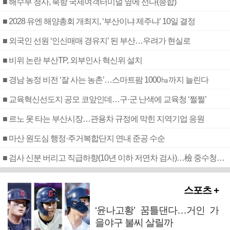
■ 해수부 청사, 북항 국제여객터미널 옆에 선다(종합)
■ 2028 유엔 해양총회 개최지, ‘부산이냐 제주냐’ 10일 결정
■ 외국인 선원 ‘인신매매 경유지’ 된 부산…우려가 현실로
■ 비위 논란 부산TP, 외부인사 혁신위 설치
■ 경남 농정 비전 ‘잘 사는 농촌’…스마트팜 1000㏊까지 늘린다
■ 교육혁신선도지 공모 코앞인데…구·군 난색에 교육청 ‘쩔쩔’
■ 르노 못 타는 부산시장…관용차 규정에 막힌 지역기업 응원
■ 마산 원도심 행정·주거복합단지 연내 준공 수순
■ 검사 신분 버리고 직급하향(10년 이하 저연차 검사)…檢 중수청행 기피
스포츠 +
‘윤나고황’ 꿈틀댄다…거인 가
을야구 불씨 살릴까