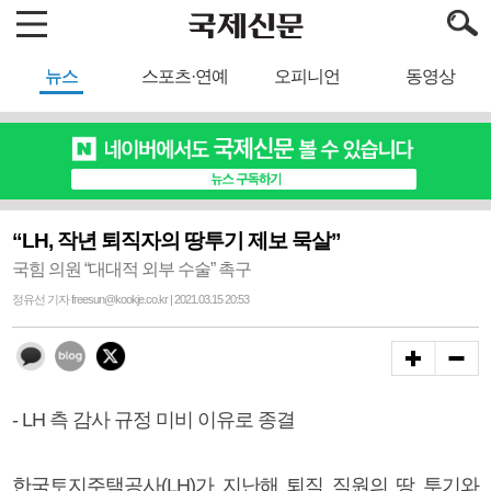
뉴스
스포츠·연예
오피니언
동영상
“LH, 작년 퇴직자의 땅투기 제보 묵살”
국힘 의원 “대대적 외부 수술” 촉구
정유선 기자 freesun@kookje.co.kr | 2021.03.15 20:53
- LH 측 감사 규정 미비 이유로 종결
한국토지주택공사(LH)가 지난해 퇴직 직원의 땅 투기와