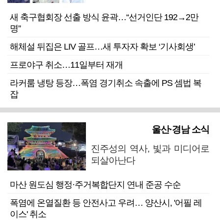
새 축구협회장 선출 방식 윤곽…“선거인단 192→2만
명”
해체설 뒤집은 LIV 골프…새 투자자 확보 ‘기사회생’
프로야구 취소…11일부터 재개
라커룸 냉탕 등장…폭염 경기취소 속출에 PS 셈법 복
잡
울산·경남 소식
진주성의 역사, 빛과 미디어로
되살아난다
마산 원도심 행정·주거복합단지 연내 준공 수순
폭염에 온열질환 등 안전사고 우려… 양산시, '어필 레
이스' 취소