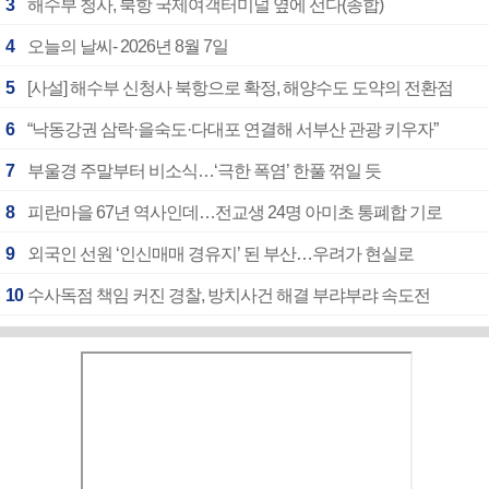
3
해수부 청사, 북항 국제여객터미널 옆에 선다(종합)
4
오늘의 날씨- 2026년 8월 7일
5
[사설] 해수부 신청사 북항으로 확정, 해양수도 도약의 전환점
6
“낙동강권 삼락·을숙도·다대포 연결해 서부산 관광 키우자”
7
부울경 주말부터 비소식…‘극한 폭염’ 한풀 꺾일 듯
8
피란마을 67년 역사인데…전교생 24명 아미초 통폐합 기로
9
외국인 선원 ‘인신매매 경유지’ 된 부산…우려가 현실로
10
수사독점 책임 커진 경찰, 방치사건 해결 부랴부랴 속도전