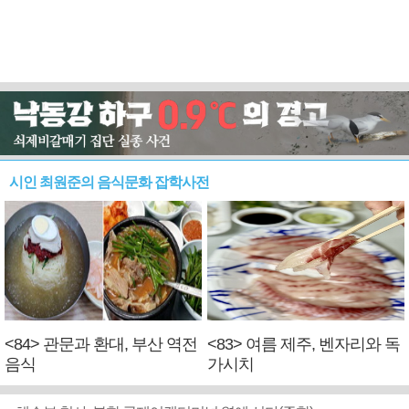
시인 최원준의 음식문화 잡학사전
<84> 관문과 환대, 부산 역전
<83> 여름 제주, 벤자리와 독
음식
가시치