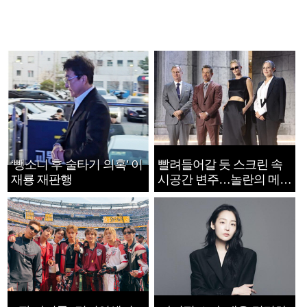
‘뺑소니 후 술타기 의혹’ 이
빨려들어갈 듯 스크린 속
재룡 재판행
시공간 변주…놀란의 메시
지는 ‘전쟁 속죄’