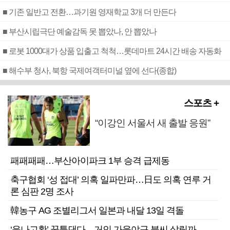
■ 기존 일반고 전환…과기원 영재학교 3개 더 만든다
■ 부산시립극단 예술감독 못 뽑았나, 안 뽑았나
■ 로봇 1000대가 상품 입출고 척척…롯데마트 24시간 배송 자동화
■ 해수부 청사, 북항 국제여객터미널 옆에 선다(종합)
스포츠 +
“이강인 서울서 새 출발 응원”
패패패패…부산아이파크 1부 승격 급제동
축구협회 ‘성 접대’ 의혹 일파만파…日도 의혹 연루 거
론 심판 2명 조사
韓농구 AG 조별리그서 일본과 내달 13일 격돌
‘윤나고황’ 꿈틀댄다…거인 가을야구 불씨 살릴까