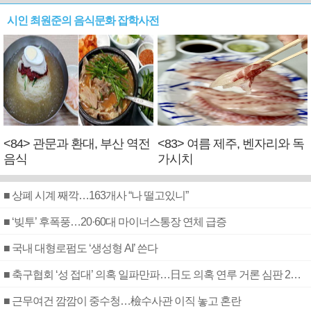
시인 최원준의 음식문화 잡학사전
<84> 관문과 환대, 부산 역전
<83> 여름 제주, 벤자리와 독
음식
가시치
■ 상폐 시계 째깍…163개사 “나 떨고있니”
■ ‘빚투’ 후폭풍…20·60대 마이너스통장 연체 급증
■ 국내 대형로펌도 ‘생성형 AI’ 쓴다
■ 축구협회 ‘성 접대’ 의혹 일파만파…日도 의혹 연루 거론 심판 2명 조사
■ 근무여건 깜깜이 중수청…檢수사관 이직 놓고 혼란