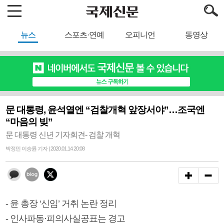
뉴스
스포츠·연예
오피니언
동영상
문 대통령, 윤석열엔 “검찰개혁 앞장서야”…조국엔
“마음의 빚”
문 대통령 신년 기자회견- 검찰 개혁
박정민 이승륜 기자 | 2020.01.14 20:08
- 윤 총장 ‘신임’ 거취 논란 정리
- 인사파동·피의사실공표는 경고