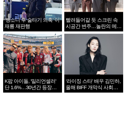
‘뺑소니 후 술타기 의혹’ 이
빨려들어갈 듯 스크린 속
재룡 재판행
시공간 변주…놀란의 메시
지는 ‘전쟁 속죄’
K팝 아이돌, '밀리언셀러'
‘라이징 스타’ 배우 김민하,
단 1.6%…30년간 등장
올해 BIFF 개막식 사회자
1182개팀 전수조사
확정