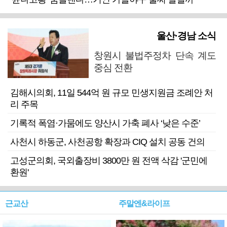
울산·경남 소식
창원시 불법주정차 단속 계도
중심 전환
김해시의회, 11일 544억 원 규모 민생지원금 조례안 처
리 주목
기록적 폭염·가뭄에도 양산시 가축 폐사 ‘낮은 수준’
사천시 하동군, 사천공항 확장과 CIQ 설치 공동 건의
고성군의회, 국외출장비 3800만 원 전액 삭감 '군민에
환원'
근교산
주말엔&라이프