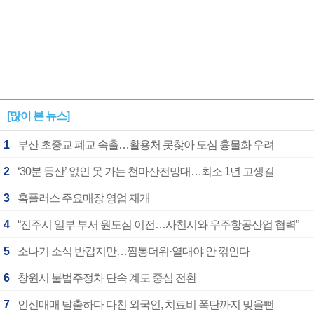
[많이 본 뉴스]
1
부산 초중교 폐교 속출…활용처 못찾아 도심 흉물화 우려
2
‘30분 등산’ 없인 못 가는 천마산전망대…최소 1년 고생길
3
홈플러스 주요매장 영업 재개
4
“진주시 일부 부서 원도심 이전…사천시와 우주항공산업 협력”
5
소나기 소식 반갑지만…찜통더위·열대야 안 꺾인다
6
창원시 불법주정차 단속 계도 중심 전환
7
인신매매 탈출하다 다친 외국인, 치료비 폭탄까지 맞을뻔