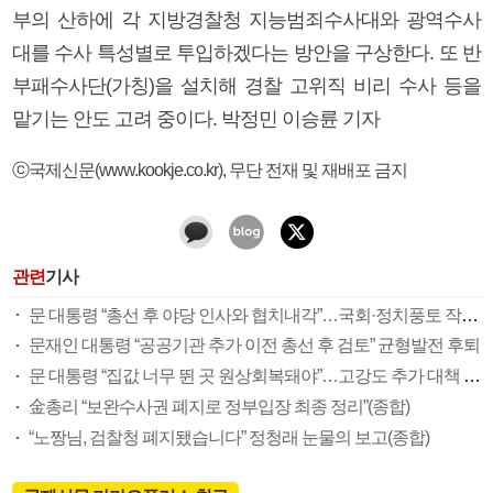
부의 산하에 각 지방경찰청 지능범죄수사대와 광역수사
대를 수사 특성별로 투입하겠다는 방안을 구상한다. 또 반
부패수사단(가칭)을 설치해 경찰 고위직 비리 수사 등을
맡기는 안도 고려 중이다. 박정민 이승륜 기자
ⓒ국제신문(www.kookje.co.kr), 무단 전재 및 재배포 금지
관련
기사
문 대통령 “총선 후 야당 인사와 협치내각”…국회·정치풍토 작심 비판
문재인 대통령 “공공기관 추가 이전 총선 후 검토” 균형발전 후퇴
문 대통령 “집값 너무 뛴 곳 원상회복돼야”…고강도 추가 대책 예고
金총리 “보완수사권 폐지로 정부입장 최종 정리”(종합)
“노짱님, 검찰청 폐지됐습니다” 정청래 눈물의 보고(종합)