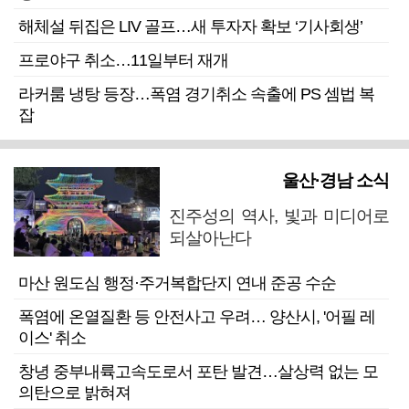
해체설 뒤집은 LIV 골프…새 투자자 확보 ‘기사회생’
프로야구 취소…11일부터 재개
라커룸 냉탕 등장…폭염 경기취소 속출에 PS 셈법 복
잡
울산·경남 소식
진주성의 역사, 빛과 미디어로
되살아난다
마산 원도심 행정·주거복합단지 연내 준공 수순
폭염에 온열질환 등 안전사고 우려… 양산시, '어필 레
이스' 취소
창녕 중부내륙고속도로서 포탄 발견…살상력 없는 모
의탄으로 밝혀져