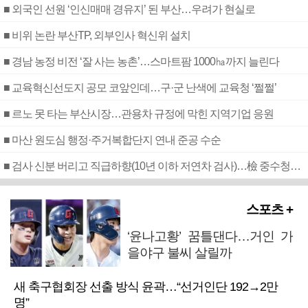
■ 외국인 선원 ‘인신매매 경유지’ 된 부산…우려가 현실로
■ 비위 논란 부산TP, 외부인사 혁신위 설치
■ 경남 농정 비전 ‘잘 사는 농촌’…스마트팜 1000㏊까지 늘린다
■ 교육혁신선도지 공모 코앞인데…구·군 난색에 교육청 ‘쩔쩔’
■ 르노 못 타는 부산시장…관용차 규정에 막힌 지역기업 응원
■ 마산 원도심 행정·주거복합단지 연내 준공 수순
■ 검사 신분 버리고 직급하향(10년 이하 저연차 검사)…檢 중수청행 기피
스포츠 +
‘윤나고황’ 꿈틀댄다…거인 가
을야구 불씨 살릴까
새 축구협회장 선출 방식 윤곽…“선거인단 192→2만
명”