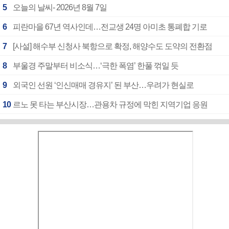
5
오늘의 날씨- 2026년 8월 7일
6
피란마을 67년 역사인데…전교생 24명 아미초 통폐합 기로
7
[사설] 해수부 신청사 북항으로 확정, 해양수도 도약의 전환점
8
부울경 주말부터 비소식…‘극한 폭염’ 한풀 꺾일 듯
9
외국인 선원 ‘인신매매 경유지’ 된 부산…우려가 현실로
10
르노 못 타는 부산시장…관용차 규정에 막힌 지역기업 응원