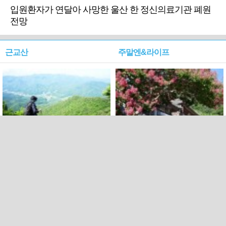
입원환자가 연달아 사망한 울산 한 정신의료기관 폐원
전망
근교산
주말엔&라이프
근교산&그너머…상주·문경
폭염보다 더 뜨거워라…100
청화산~시루봉
일을 붉게 불태울 ‘선비정신’
피었네
PC버전
엑스
페이스북
Copyright ⓒ 2015 All rights reserved by 국제신문