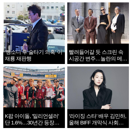
‘뺑소니 후 술타기 의혹’ 이
빨려들어갈 듯 스크린 속
재룡 재판행
시공간 변주…놀란의 메시
지는 ‘전쟁 속죄’
K팝 아이돌, '밀리언셀러'
‘라이징 스타’ 배우 김민하,
단 1.6%…30년간 등장
올해 BIFF 개막식 사회자
1182개팀 전수조사
확정