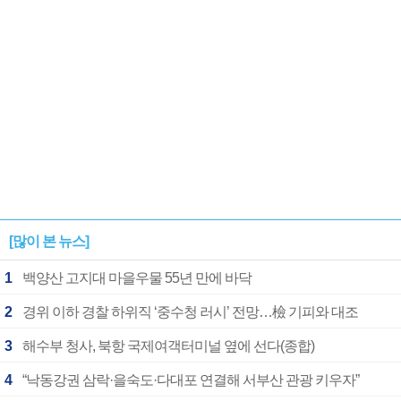
[많이 본 뉴스]
1
백양산 고지대 마을우물 55년 만에 바닥
2
경위 이하 경찰 하위직 ‘중수청 러시’ 전망…檢 기피와 대조
3
해수부 청사, 북항 국제여객터미널 옆에 선다(종합)
4
“낙동강권 삼락·을숙도·다대포 연결해 서부산 관광 키우자”