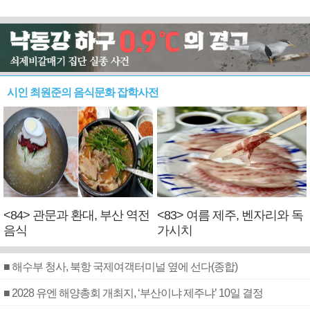
시인 최원준의 음식문화 잡학사전
<84> 관문과 환대, 부산 역전
<83> 여름 제주, 벤자리와 독
음식
가시치
■ 해수부 청사, 북항 국제여객터미널 옆에 선다(종합)
■ 2028 유엔 해양총회 개최지, ‘부산이냐 제주냐’ 10일 결정