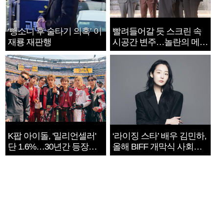
‘뺑소니 후 술타기 의혹’ 이
빨려들어갈 듯 스크린 속
재룡 재판행
시공간 변주…놀란의 메시
지는 ‘전쟁 속죄’
K팝 아이돌, '밀리언셀러'
‘라이징 스타’ 배우 김민하,
단 1.6%…30년간 등장
올해 BIFF 개막식 사회자
1182개팀 전수조사
확정