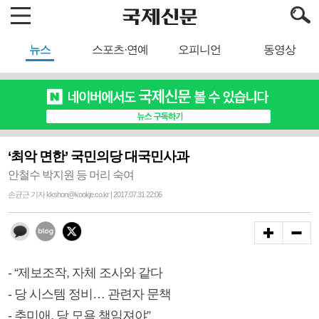
뉴스
스포츠·연예
오피니언
동영상
‘최악 면한’ 국민의당 대국민사과
안철수 박지원 등 머리 숙여
손균근 기자 kkshon@kookje.co.kr | 2017.07.31 22:06
- “제보조작, 자체 조사와 같다
- 당 시스템 정비… 관련자 문책
- 추미애, 당 모욕 책임져야”