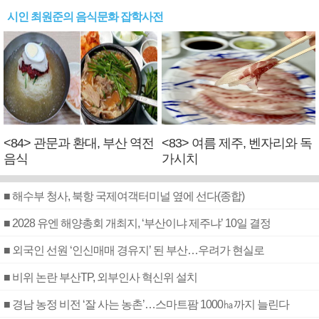
시인 최원준의 음식문화 잡학사전
<84> 관문과 환대, 부산 역전
<83> 여름 제주, 벤자리와 독
음식
가시치
■ 해수부 청사, 북항 국제여객터미널 옆에 선다(종합)
■ 2028 유엔 해양총회 개최지, ‘부산이냐 제주냐’ 10일 결정
■ 외국인 선원 ‘인신매매 경유지’ 된 부산…우려가 현실로
■ 비위 논란 부산TP, 외부인사 혁신위 설치
■ 경남 농정 비전 ‘잘 사는 농촌’…스마트팜 1000㏊까지 늘린다