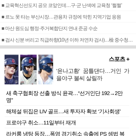
■ 교육혁신선도지 공모 코앞인데…구·군 난색에 교육청 ‘쩔쩔’
■ 르노 못 타는 부산시장…관용차 규정에 막힌 지역기업 응원
■ 마산 원도심 행정·주거복합단지 연내 준공 수순
■ 검사 신분 버리고 직급하향(10년 이하 저연차 검사)…檢 중수청행 기피
스포츠 +
‘윤나고황’ 꿈틀댄다…거인 가
을야구 불씨 살릴까
새 축구협회장 선출 방식 윤곽…“선거인단 192→2만
명”
해체설 뒤집은 LIV 골프…새 투자자 확보 ‘기사회생’
프로야구 취소…11일부터 재개
라커룸 냉탕 등장…폭염 경기취소 속출에 PS 셈법 복