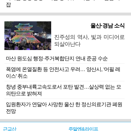
잡
울산·경남 소식
진주성의 역사, 빛과 미디어로
되살아난다
마산 원도심 행정·주거복합단지 연내 준공 수순
폭염에 온열질환 등 안전사고 우려… 양산시, '어필 레
이스' 취소
창녕 중부내륙고속도로서 포탄 발견…살상력 없는 모
의탄으로 밝혀져
입원환자가 연달아 사망한 울산 한 정신의료기관 폐원
전망
근교산
주말엔&라이프