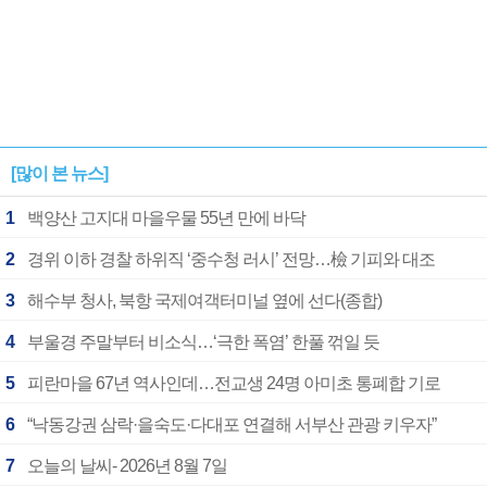
[많이 본 뉴스]
1
백양산 고지대 마을우물 55년 만에 바닥
2
경위 이하 경찰 하위직 ‘중수청 러시’ 전망…檢 기피와 대조
3
해수부 청사, 북항 국제여객터미널 옆에 선다(종합)
4
부울경 주말부터 비소식…‘극한 폭염’ 한풀 꺾일 듯
5
피란마을 67년 역사인데…전교생 24명 아미초 통폐합 기로
6
“낙동강권 삼락·을숙도·다대포 연결해 서부산 관광 키우자”
7
오늘의 날씨- 2026년 8월 7일