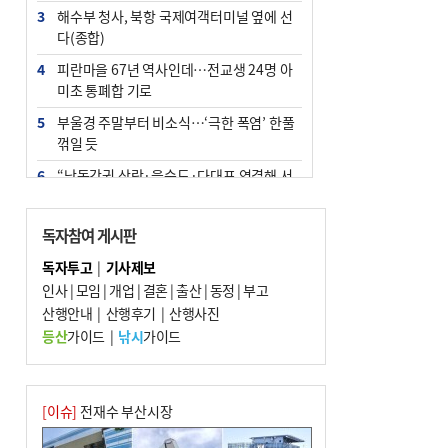
3
해수부 청사, 북항 국제여객터미널 옆에 선
다(종합)
4
피란마을 67년 역사인데…전교생 24명 아
미초 통폐합 기로
5
부울경 주말부터 비소식…‘극한 폭염’ 한풀
꺾일 듯
6
“낙동강권 삼락·을숙도·다대포 연결해 서
부산 관광 키우자”
7
오늘의 날씨- 2026년 8월 7일
독자참여 게시판
8
외국인 선원 ‘인신매매 경유지’ 된 부산…
독자투고
|
기사제보
우려가 현실로
인사
|
모임
|
개업
|
결혼
|
출산
|
동정
|
부고
9
산행안내
[사설] 해수부 신청사 북항으로 확정, 해양
|
산행후기
|
산행사진
수도 도약의 전환점
등산
가이드
|
낚시
가이드
10
르노 못 타는 부산시장…관용차 규정에 막
힌 지역기업 응원
[이슈]
전재수 부산시장