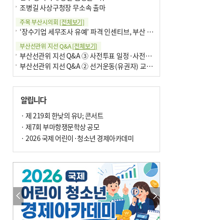
조병길 사상구청장 무소속 출마
주목 부산시의회
[전체보기]
‘장수기업 세무조사 유예’ 파격 인센티브, 부산 유출 막을까
부산선관위 지선 Q&A
[전체보기]
부산선관위 지선 Q&A ③ 사전투표 일정·사전투표함 보관
부산선관위 지선 Q&A ② 선거운동(유권자) 교육감투표용지
알립니다
· 제 219회 한낮의 유U; 콘서트
· 제7회 부마항쟁문학상 공모
· 2026 국제 어린이·청소년 경제아카데미