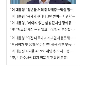
이 대통령 "청년들 거의 취약계층…핵심 정책 재편""
이 대통령 "육사가 쿠데타 3번 벌여…사관학교 통합 신속히 추진"
이 대통령, "메아리 없는 함성 같지만 평화공존책 계속해야"
李 “형소법 개정 논란 있으나 입법권 부정할 만큼은 아냐”(종합)
이 대통령 "의견 다르다고 거부권 사용못해.. 입법권 부정할 상황이라 보기 어려워"
부정평가 첫 50% 넘어선 李, 귀국 직후 부동산·증시 점검(종합)
이 대통령 지지율 45.9% 취임 후 최저…증시 폭락·연임 개헌 논란 영향
李, 보완수사권 폐지 침묵 두고 의견 분분