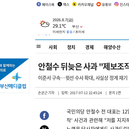
페이스북
엑스
카카오채널
유튜브
인스
사회
정치
경제
해양수산
안철수 뒤늦은 사과 "제보조작
이준서 구속…윗선 수사 확대, 사실상 정계 재기
손균근 기자
| 입력 : 2017-07-12 22:45:24
| 본지 1면
국민의당 안철수 전 대표는 12
작' 사건과 관련해 "저를 지지
느꼈을 당사자에게도 사과드린다