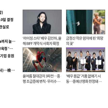
합)
10일 결정
 현실로
‘라이징 스타’ 배우 김민하, 올
금정산 작은 암자에 핀 ‘희망
■ 경남 농정 비전 ‘잘 사는 농촌’…스마트팜 1000㏊까지 늘린다
해 BIFF 개막식 사회자 확정
의 꽃’
■ 교육혁신선도지 공모 코앞인데…구·군 난색에 교육청 ‘쩔쩔’
역기업 응원
■ 검사 신분 버리고 직급하향(10년 이하 저연차 검사)…檢 중수청행 기피
올여름 절대강자 3파전…흥
‘배우 몸값’ 거품 없애기 시
행 조급증에 변칙·무리수 마
동…중예산영화 한정돼 실
케팅도
효성 의문도