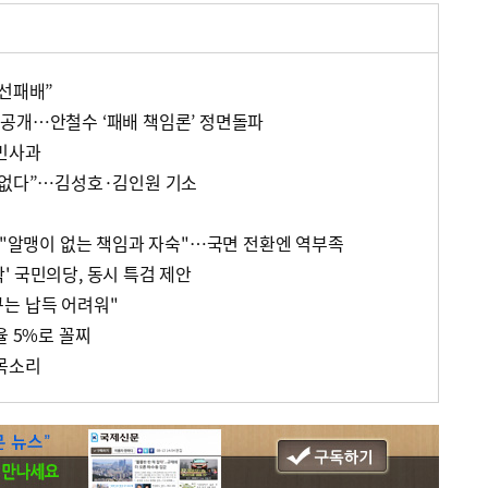
대선패배”
공개…안철수 ‘패배 책임론’ 정면돌파
국민사과
거없다”…김성호·김인원 기소
] "알맹이 없는 책임과 자숙"…국면 전환엔 역부족
' 국민의당, 동시 특검 제안
는 납득 어려워"
율 5%로 꼴찌
 목소리