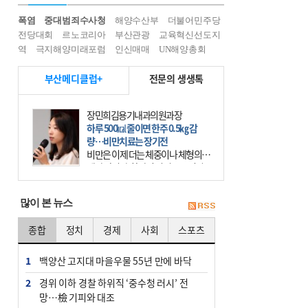
폭염
중대범죄수사청
해양수산부
더불어민주당
전당대회
르노코리아
부산관광
교육혁신선도지
역
극지해양미래포럼
인신매매
UN해양총회
부산메디클럽+
전문의 생생톡
장민희김용기내과의원과장
하루 500㎉ 줄이면 한주 0.5㎏ 감
량…비만치료는 장기전
비만은 이제 더는 체중이나 체형의 문
제가 아니다. 하나의 질병으로 인지
하고 치료와 관리를 해야 한다. 세계
보건기구(WHO)는 이미 1994년 비만
많이 본 뉴스
을 인류의 중요한
종합
정치
경제
사회
스포츠
1
백양산 고지대 마을우물 55년 만에 바닥
2
경위 이하 경찰 하위직 ‘중수청 러시’ 전
망…檢 기피와 대조