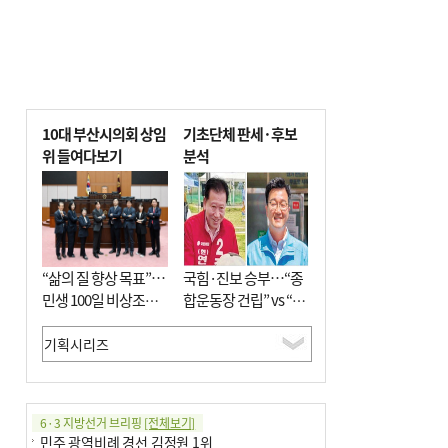
10대 부산시의회 상임
기초단체 판세·후보
위 들여다보기
분석
“삶의 질 향상 목표”…
국힘·진보 승부…“종
민생 100일 비상조치
합운동장 건립” vs “출
면밀 심사
근 공공버스 도입”
6·3 지방선거 브리핑
[전체보기]
민주 광역비례 경선 김정원 1위