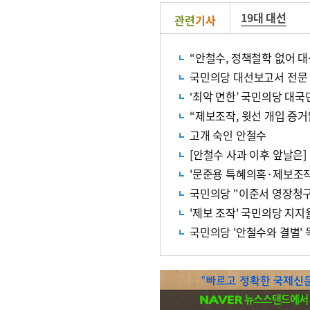
19대 대선
관련
기사
“안철수, 정책철학 없어 
국민의당 대선보고서 전문 
‘최악 면한’ 국민의당 대
“제보조작, 윗선 개입 증
고개 숙인 안철수
[안철수 사과 이후 앞날은
'문준용 특혜의혹·제보조작
국민의당 "이준서 영장청구
'제보 조작' 국민의당 지지
국민의당 '안철수와 결별'