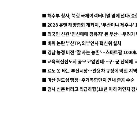
■ 해수부 청사, 북항 국제여객터미널 옆에 선다(종
■ 2028 유엔 해양총회 개최지, ‘부산이냐 제주냐’ 
■ 외국인 선원 ‘인신매매 경유지’ 된 부산…우려가
■ 비위 논란 부산TP, 외부인사 혁신위 설치
■ 르노 못 타는 부산시장…관용차 규정에 막힌 지
■ 마산 원도심 행정·주거복합단지 연내 준공 수순