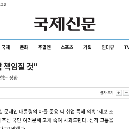
타그램
국제
문화
주말엔
스포츠
기획
인터뷰
T
 책임질 것"
 힘든 상황
글자 크기
일 문재인 대통령의 아들 준용 씨 취업 특혜 의혹 '제보 조
해주신 국민 여러분께 고개 숙여 사과드린다. 심적 고통을
"고 말했다.