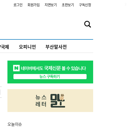
2
로그인
회원가입
지면보기
초판보기
구독신청
V국제
오피니언
부산말사전
오늘
이슈