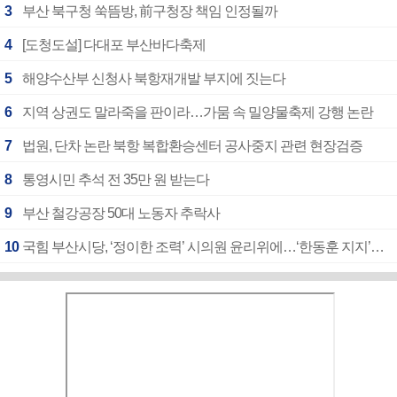
3
부산 북구청 쑥뜸방, 前구청장 책임 인정될까
4
[도청도설] 다대포 부산바다축제
5
해양수산부 신청사 북항재개발 부지에 짓는다
6
지역 상권도 말라죽을 판이라…가뭄 속 밀양물축제 강행 논란
7
법원, 단차 논란 북항 복합환승센터 공사중지 관련 현장검증
8
통영시민 추석 전 35만 원 받는다
9
부산 철강공장 50대 노동자 추락사
10
국힘 부산시당, ‘정이한 조력’ 시의원 윤리위에…‘한동훈 지지’도 신고접수