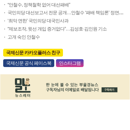
“안철수, 정책철학 없어 대선패배”
국민의당 대선보고서 전문 공개…안철수 ‘패배 책임론’ 정면돌파
‘최악 면한’ 국민의당 대국민사과
“제보조작, 윗선 개입 증거없다”…김성호·김인원 기소
고개 숙인 안철수
국제신문 카카오플러스 친구
국제신문 공식 페이스북
인스타그램