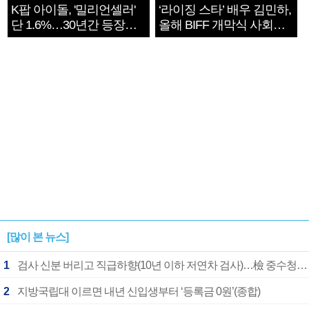
K팝 아이돌, '밀리언셀러'
‘라이징 스타’ 배우 김민하,
단 1.6%…30년간 등장
올해 BIFF 개막식 사회자
1182개팀 전수조사
확정
[많이 본 뉴스]
1
검사 신분 버리고 직급하향(10년 이하 저연차 검사)…檢 중수청행 기피
2
지방국립대 이르면 내년 신입생부터 ‘등록금 0원’(종합)