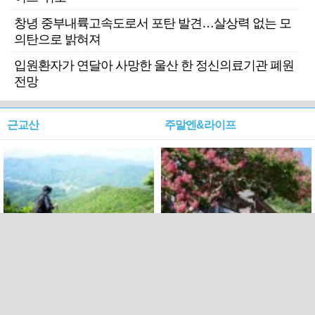
창녕 중부내륙고속도로서 포탄 발견…살상력 없는 모
의탄으로 밝혀져
입원환자가 연달아 사망한 울산 한 정신의료기관 폐원
전망
근교산
주말엔&라이프
근교산&그너머…상주·문경
폭염보다 더 뜨거워라…100
청화산~시루봉
일을 붉게 불태울 ‘선비정신’
피었네