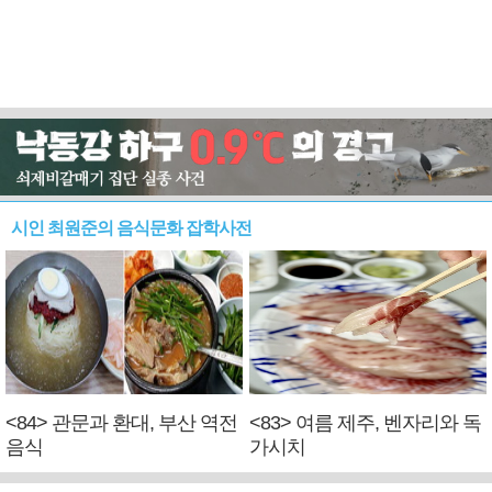
시인 최원준의 음식문화 잡학사전
<84> 관문과 환대, 부산 역전
<83> 여름 제주, 벤자리와 독
음식
가시치