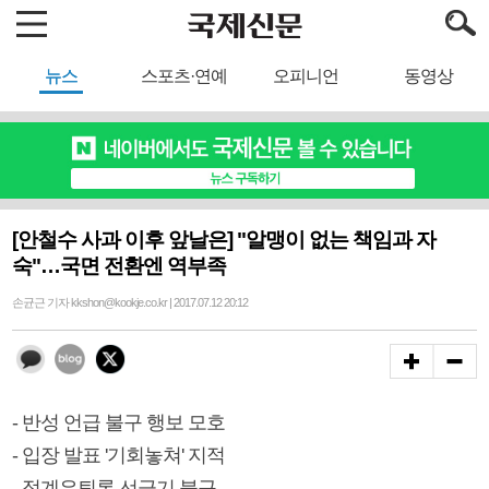
뉴스
스포츠·연예
오피니언
동영상
[안철수 사과 이후 앞날은] "알맹이 없는 책임과 자
숙"…국면 전환엔 역부족
손균근 기자 kkshon@kookje.co.kr | 2017.07.12 20:12
- 반성 언급 불구 행보 모호
- 입장 발표 '기회놓쳐' 지적
- 정계은퇴론 선긋기 불구