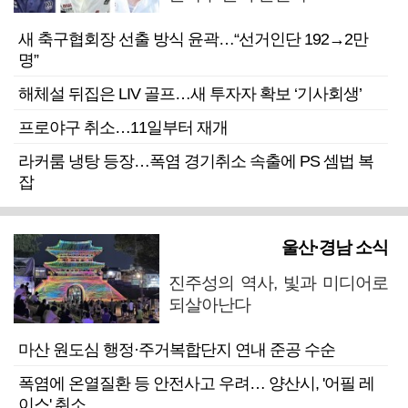
새 축구협회장 선출 방식 윤곽…“선거인단 192→2만
명”
해체설 뒤집은 LIV 골프…새 투자자 확보 ‘기사회생’
프로야구 취소…11일부터 재개
라커룸 냉탕 등장…폭염 경기취소 속출에 PS 셈법 복
잡
울산·경남 소식
진주성의 역사, 빛과 미디어로
되살아난다
마산 원도심 행정·주거복합단지 연내 준공 수순
폭염에 온열질환 등 안전사고 우려… 양산시, '어필 레
이스' 취소