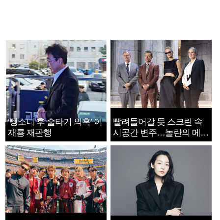
‘뺑소니 후 술타기 의혹’ 이
빨려들어갈 듯 스크린 속
재룡 재판행
시공간 변주…놀란의 메시
지는 ‘전쟁 속죄’