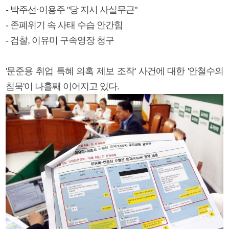
- 박주선·이용주 "당 지시 사실무근"
- 존폐위기 속 사태 수습 안간힘
- 검찰, 이유미 구속영장 청구
'문준용 취업 특혜 의혹 제보 조작' 사건에 대한 '안철수의
침묵'이 나흘째 이어지고 있다.