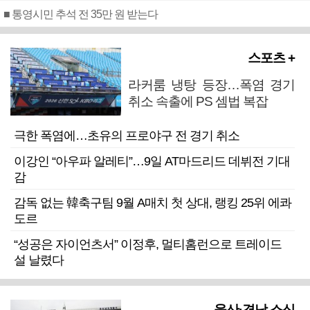
■ 통영시민 추석 전 35만 원 받는다
스포츠 +
라커룸 냉탕 등장…폭염 경기
취소 속출에 PS 셈법 복잡
극한 폭염에…초유의 프로야구 전 경기 취소
이강인 “아우파 알레티”…9일 AT마드리드 데뷔전 기대
감
감독 없는 韓축구팀 9월 A매치 첫 상대, 랭킹 25위 에콰
도르
“성공은 자이언츠서” 이정후, 멀티홈런으로 트레이드
설 날렸다
울산·경남 소식