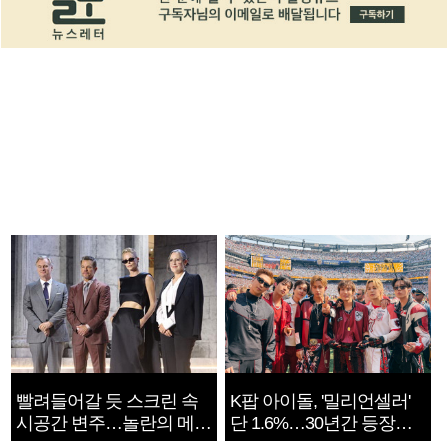
빨려들어갈 듯 스크린 속
K팝 아이돌, '밀리언셀러'
시공간 변주…놀란의 메시
단 1.6%…30년간 등장
지는 ‘전쟁 속죄’
1182개팀 전수조사