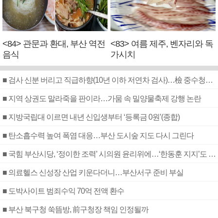
<84> 관문과 환대, 부산 역전
<83> 여름 제주, 벤자리와 독
음식
가시치
■ 검사 신분 버리고 직급하향(10년 이하 저연차 검사)…檢 중수청행 기피
■ 지역 상권도 말라죽을 판이라…가뭄 속 밀양물축제 강행 논란
■ 지방국립대 이르면 내년 신입생부터 ‘등록금 0원’(종합)
■ 탄소흡수력 높여 폭염 대응…부산 도시숲 지도 다시 그린다
■ 국힘 부산시당, ‘정이한 조력’ 시의원 윤리위에…‘한동훈 지지’도 신고접수
■ 의료헬스 신성장 산업 키운다더니…부산서구 준비 부실
■ 도박사이트 범죄수익 70억 전액 환수
■ 부산 북구청 쑥뜸방, 前구청장 책임 인정될까