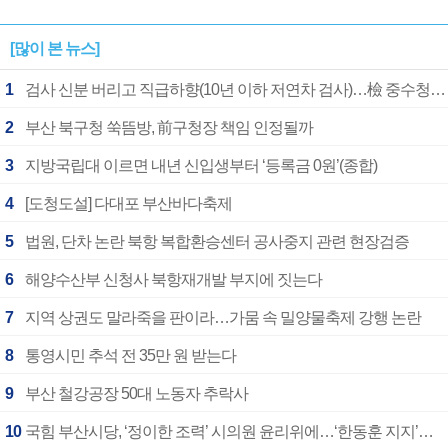
[많이 본 뉴스]
1
검사 신분 버리고 직급하향(10년 이하 저연차 검사)…檢 중수청행 기피
2
부산 북구청 쑥뜸방, 前구청장 책임 인정될까
3
지방국립대 이르면 내년 신입생부터 ‘등록금 0원’(종합)
4
[도청도설] 다대포 부산바다축제
5
법원, 단차 논란 북항 복합환승센터 공사중지 관련 현장검증
6
해양수산부 신청사 북항재개발 부지에 짓는다
7
지역 상권도 말라죽을 판이라…가뭄 속 밀양물축제 강행 논란
8
통영시민 추석 전 35만 원 받는다
9
부산 철강공장 50대 노동자 추락사
10
국힘 부산시당, ‘정이한 조력’ 시의원 윤리위에…‘한동훈 지지’도 신고접수