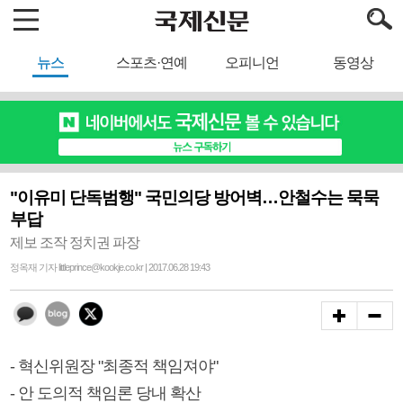
뉴스
스포츠·연예
오피니언
동영상
"이유미 단독범행" 국민의당 방어벽…안철수는 묵묵
부답
제보 조작 정치권 파장
정옥재 기자 littleprince@kookje.co.kr | 2017.06.28 19:43
- 혁신위원장 "최종적 책임져야"
- 안 도의적 책임론 당내 확산