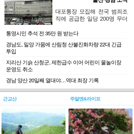
대포통장 모집해 전국 범죄조
직에 공급한 일당 200명 무더
기 검거
통영시민 추석 전 35만 원 받는다
경남도, 밀양 가뭄에 산림청 산불진화차량 22대 긴급
투입
지리산 기슭 산청군, 제한급수 이어 어린이 물놀이장
운영도 취소
경남 양산 20일째 열대야…역대 최장 기록
근교산
주말엔&라이프