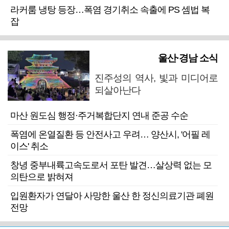
라커룸 냉탕 등장…폭염 경기취소 속출에 PS 셈법 복
잡
울산·경남 소식
진주성의 역사, 빛과 미디어로
되살아난다
마산 원도심 행정·주거복합단지 연내 준공 수순
폭염에 온열질환 등 안전사고 우려… 양산시, '어필 레
이스' 취소
창녕 중부내륙고속도로서 포탄 발견…살상력 없는 모
의탄으로 밝혀져
입원환자가 연달아 사망한 울산 한 정신의료기관 폐원
전망