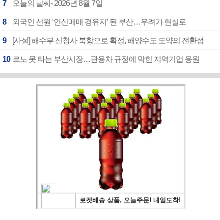
7
오늘의 날씨- 2026년 8월 7일
8
외국인 선원 ‘인신매매 경유지’ 된 부산…우려가 현실로
9
[사설] 해수부 신청사 북항으로 확정, 해양수도 도약의 전환점
10
르노 못 타는 부산시장…관용차 규정에 막힌 지역기업 응원