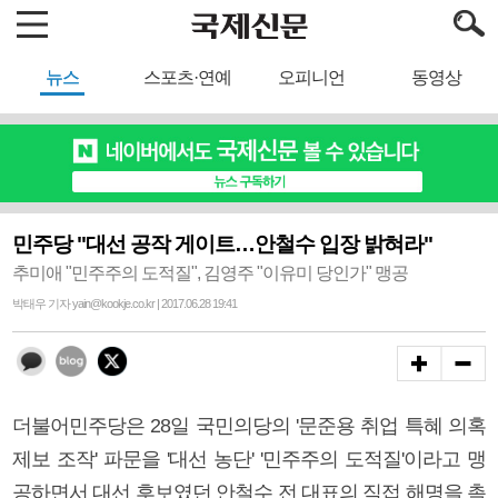
뉴스
스포츠·연예
오피니언
동영상
민주당 "대선 공작 게이트…안철수 입장 밝혀라"
추미애 "민주주의 도적질", 김영주 "이유미 당인가" 맹공
박태우 기자 yain@kookje.co.kr | 2017.06.28 19:41
더불어민주당은 28일 국민의당의 '문준용 취업 특혜 의혹
제보 조작' 파문을 '대선 농단' '민주주의 도적질'이라고 맹
공하면서 대선 후보였던 안철수 전 대표의 직접 해명을 촉