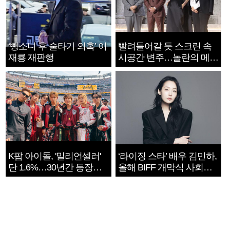
‘뺑소니 후 술타기 의혹’ 이
빨려들어갈 듯 스크린 속
재룡 재판행
시공간 변주…놀란의 메시
지는 ‘전쟁 속죄’
K팝 아이돌, '밀리언셀러'
‘라이징 스타’ 배우 김민하,
단 1.6%…30년간 등장
올해 BIFF 개막식 사회자
1182개팀 전수조사
확정