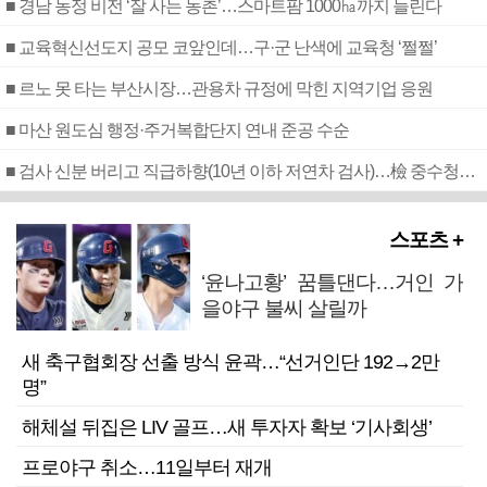
■ 경남 농정 비전 ‘잘 사는 농촌’…스마트팜 1000㏊까지 늘린다
■ 교육혁신선도지 공모 코앞인데…구·군 난색에 교육청 ‘쩔쩔’
■ 르노 못 타는 부산시장…관용차 규정에 막힌 지역기업 응원
■ 마산 원도심 행정·주거복합단지 연내 준공 수순
■ 검사 신분 버리고 직급하향(10년 이하 저연차 검사)…檢 중수청행 기피
스포츠 +
‘윤나고황’ 꿈틀댄다…거인 가
을야구 불씨 살릴까
새 축구협회장 선출 방식 윤곽…“선거인단 192→2만
명”
해체설 뒤집은 LIV 골프…새 투자자 확보 ‘기사회생’
프로야구 취소…11일부터 재개