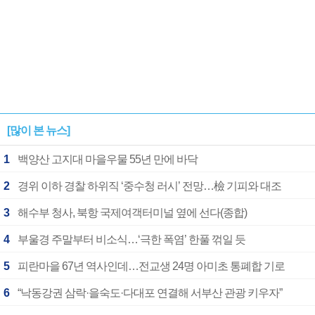
[많이 본 뉴스]
1
백양산 고지대 마을우물 55년 만에 바닥
2
경위 이하 경찰 하위직 ‘중수청 러시’ 전망…檢 기피와 대조
3
해수부 청사, 북항 국제여객터미널 옆에 선다(종합)
4
부울경 주말부터 비소식…‘극한 폭염’ 한풀 꺾일 듯
5
피란마을 67년 역사인데…전교생 24명 아미초 통폐합 기로
6
“낙동강권 삼락·을숙도·다대포 연결해 서부산 관광 키우자”