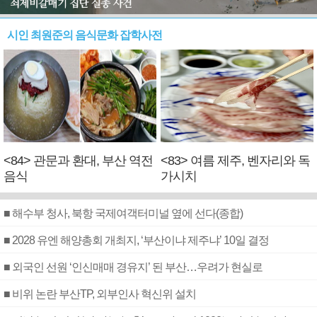
시인 최원준의 음식문화 잡학사전
<84> 관문과 환대, 부산 역전
<83> 여름 제주, 벤자리와 독
음식
가시치
■ 해수부 청사, 북항 국제여객터미널 옆에 선다(종합)
■ 2028 유엔 해양총회 개최지, ‘부산이냐 제주냐’ 10일 결정
■ 외국인 선원 ‘인신매매 경유지’ 된 부산…우려가 현실로
■ 비위 논란 부산TP, 외부인사 혁신위 설치