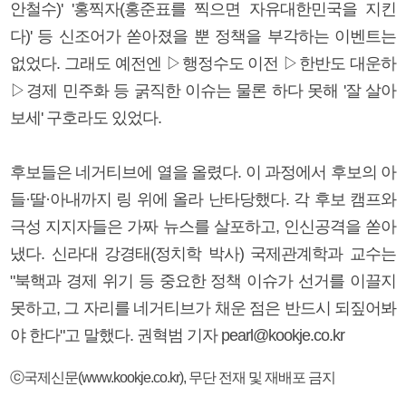
안철수)' '홍찍자(홍준표를 찍으면 자유대한민국을 지킨
다)' 등 신조어가 쏟아졌을 뿐 정책을 부각하는 이벤트는
없었다. 그래도 예전엔 ▷행정수도 이전 ▷한반도 대운하
▷경제 민주화 등 굵직한 이슈는 물론 하다 못해 '잘 살아
보세' 구호라도 있었다.
후보들은 네거티브에 열을 올렸다. 이 과정에서 후보의 아
들·딸·아내까지 링 위에 올라 난타당했다. 각 후보 캠프와
극성 지지자들은 가짜 뉴스를 살포하고, 인신공격을 쏟아
냈다. 신라대 강경태(정치학 박사) 국제관계학과 교수는
"북핵과 경제 위기 등 중요한 정책 이슈가 선거를 이끌지
못하고, 그 자리를 네거티브가 채운 점은 반드시 되짚어봐
야 한다"고 말했다. 권혁범 기자 pearl@kookje.co.kr
ⓒ국제신문(www.kookje.co.kr), 무단 전재 및 재배포 금지