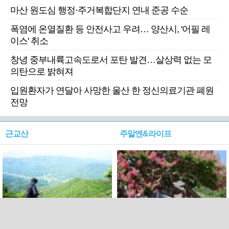
마산 원도심 행정·주거복합단지 연내 준공 수순
폭염에 온열질환 등 안전사고 우려… 양산시, '어필 레
이스' 취소
창녕 중부내륙고속도로서 포탄 발견…살상력 없는 모
의탄으로 밝혀져
입원환자가 연달아 사망한 울산 한 정신의료기관 폐원
전망
근교산
주말엔&라이프