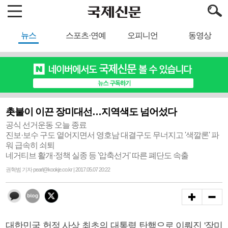
뉴스
스포츠·연예
오피니언
동영상
촛불이 이끈 장미대선…지역색도 넘어섰다
공식 선거운동 오늘 종료
진보·보수 구도 옅어지면서 영호남 대결구도 무너지고 '색깔론' 파
워 급속히 쇠퇴
네거티브 활개·정책 실종 등 '압축선거' 따른 폐단도 속출
권혁범 기자 pearl@kookje.co.kr | 2017.05.07 20:22
대한민국 헌정 사상 최초의 대통령 탄핵으로 이뤄진 '장미