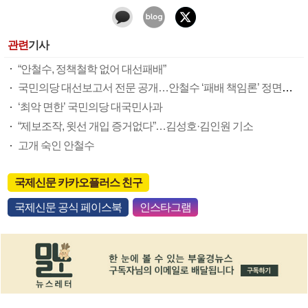
관련
기사
“안철수, 정책철학 없어 대선패배”
국민의당 대선보고서 전문 공개…안철수 ‘패배 책임론’ 정면돌파
‘최악 면한’ 국민의당 대국민사과
“제보조작, 윗선 개입 증거없다”…김성호·김인원 기소
고개 숙인 안철수
국제신문 카카오플러스 친구
국제신문 공식 페이스북
인스타그램