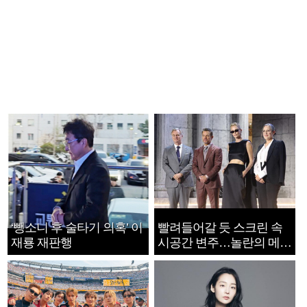
‘뺑소니 후 술타기 의혹’ 이
빨려들어갈 듯 스크린 속
재룡 재판행
시공간 변주…놀란의 메시
지는 ‘전쟁 속죄’