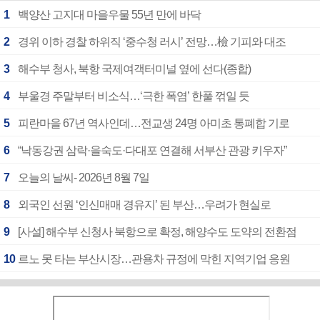
1
백양산 고지대 마을우물 55년 만에 바닥
2
경위 이하 경찰 하위직 ‘중수청 러시’ 전망…檢 기피와 대조
3
해수부 청사, 북항 국제여객터미널 옆에 선다(종합)
4
부울경 주말부터 비소식…‘극한 폭염’ 한풀 꺾일 듯
5
피란마을 67년 역사인데…전교생 24명 아미초 통폐합 기로
6
“낙동강권 삼락·을숙도·다대포 연결해 서부산 관광 키우자”
7
오늘의 날씨- 2026년 8월 7일
8
외국인 선원 ‘인신매매 경유지’ 된 부산…우려가 현실로
9
[사설] 해수부 신청사 북항으로 확정, 해양수도 도약의 전환점
10
르노 못 타는 부산시장…관용차 규정에 막힌 지역기업 응원