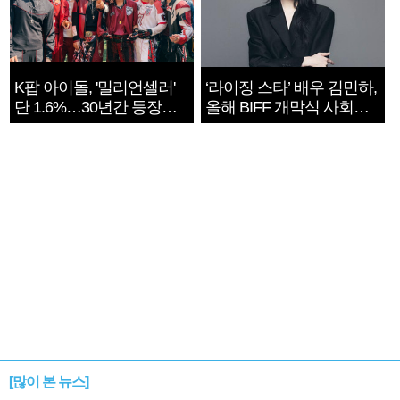
K팝 아이돌, '밀리언셀러'
‘라이징 스타’ 배우 김민하,
단 1.6%…30년간 등장
올해 BIFF 개막식 사회자
1182개팀 전수조사
확정
[많이 본 뉴스]