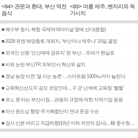
<84> 관문과 환대, 부산 역전
<83> 여름 제주, 벤자리와 독
음식
가시치
■ 해수부 청사, 북항 국제여객터미널 옆에 선다(종합)
■ 2028 유엔 해양총회 개최지, ‘부산이냐 제주냐’ 10일 결정
■ 외국인 선원 ‘인신매매 경유지’ 된 부산…우려가 현실로
■ 비위 논란 부산TP, 외부인사 혁신위 설치
■ 경남 농정 비전 ‘잘 사는 농촌’…스마트팜 1000㏊까지 늘린다
■ 교육혁신선도지 공모 코앞인데…구·군 난색에 교육청 ‘쩔쩔’
■ 르노 못 타는 부산시장…관용차 규정에 막힌 지역기업 응원
■ 마산 원도심 행정·주거복합단지 연내 준공 수순
■ 검사 신분 버리고 직급하향(10년 이하 저연차 검사)…檢 중수청행 기피