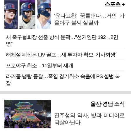
스포츠 +
‘윤나고황’ 꿈틀댄다…거인 가
을야구 불씨 살릴까
새 축구협회장 선출 방식 윤곽…“선거인단 192→2만
명”
해체설 뒤집은 LIV 골프…새 투자자 확보 ‘기사회생’
프로야구 취소…11일부터 재개
라커룸 냉탕 등장…폭염 경기취소 속출에 PS 셈법 복
잡
울산·경남 소식
진주성의 역사, 빛과 미디어로
되살아난다