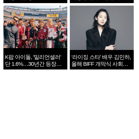
지는 ‘전쟁 속죄’
K팝 아이돌, '밀리언셀러'
‘라이징 스타’ 배우 김민하,
단 1.6%…30년간 등장
올해 BIFF 개막식 사회자
1182개팀 전수조사
확정