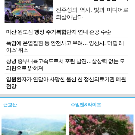
진주성의 역사, 빛과 미디어로
되살아난다
마산 원도심 행정·주거복합단지 연내 준공 수순
폭염에 온열질환 등 안전사고 우려… 양산시, '어필 레
이스' 취소
창녕 중부내륙고속도로서 포탄 발견…살상력 없는 모
의탄으로 밝혀져
입원환자가 연달아 사망한 울산 한 정신의료기관 폐원
전망
근교산
주말엔&라이프