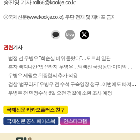
송진영 기자 roll66@kookje.co.kr
ⓒ국제신문(www.kookje.co.kr), 무단 전재 및 재배포 금지
관련
기사
법정 선 우병우 "최순실 비위 몰랐다"…모르쇠 일관
혼자 빠져나간 '법꾸라지' 우병우…맥빠진 국정농단 마지막 수사
우병우 세월호 위증혐의 추가 적용
검찰 '법꾸라지' 우병우 전 수석 구속영장 청구...이번에도 빠져나가나
우병우 전 민정수석 6일 오전 검찰에 소환 조사 예정
국제신문 카카오플러스 친구
국제신문 공식 페이스북
인스타그램