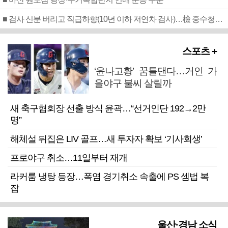
■ 검사 신분 버리고 직급하향(10년 이하 저연차 검사)…檢 중수청행 기피
스포츠 +
‘윤나고황’ 꿈틀댄다…거인 가
을야구 불씨 살릴까
새 축구협회장 선출 방식 윤곽…“선거인단 192→2만
명”
해체설 뒤집은 LIV 골프…새 투자자 확보 ‘기사회생’
프로야구 취소…11일부터 재개
라커룸 냉탕 등장…폭염 경기취소 속출에 PS 셈법 복
잡
울산·경남 소식