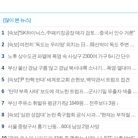
[많이 본 뉴스]
1
[속보]“SK하이닉스, 中패키징공장 매각 검토…중국서 인수 거론”
2
[속보] 여전히 ‘독도는 우리땅’ 외치는 日…韓선박이 독도 주변 해양조사 활동하자 반발
3
노후 상수도관 파열에 폭염 속 사상구 2300여 가구 6시간 단수
4
부산 울산 경남 구름 많고 경남 북서내륙 소나기…폭염·열대야 계속
5
[속보]‘尹 탄핵 반대’ 세계로교회 손현보, 백악관서 트럼프 접견
6
‘탄약 부족 사태’ 보도에 격노한 트럼프…군사기밀 유출자 색출 지시
7
부산 주유소 휘발유 평균가 ℓ당 1849원… 전주보다 3원 ↓
8
[속보] ‘심판 성접대’ 논란 축구협회 공식 사과…“현재는 부적절 행위 없어”
9
서울 중랑구서 흉기 난동…60대 남성 2명 사망