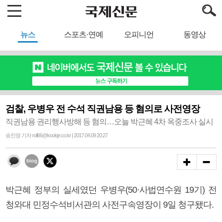
뉴스
스포츠·연예
오피니언
동영상
검찰, 우병우 전 수석 직권남용 등 혐의로 사전영장
직권남용 권리행사방해 등 혐의…오늘 박근혜 4차 옥중조사 실시
송진영 기자 roll66@kookje.co.kr | 2017.04.09 20:27
박근혜 정부의 실세였던 우병우(50·사법연수원 19기) 전
청와대 민정수석비서관의 사전구속영장이 9일 청구됐다.