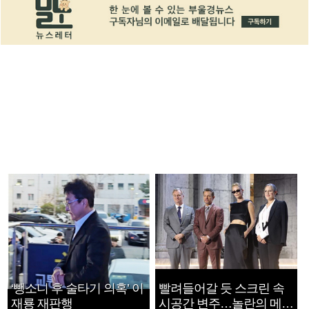
‘뺑소니 후 술타기 의혹’ 이
빨려들어갈 듯 스크린 속
재룡 재판행
시공간 변주…놀란의 메시