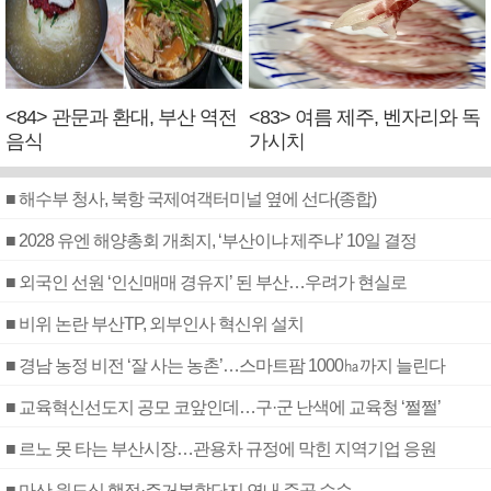
<84> 관문과 환대, 부산 역전
<83> 여름 제주, 벤자리와 독
음식
가시치
■ 해수부 청사, 북항 국제여객터미널 옆에 선다(종합)
■ 2028 유엔 해양총회 개최지, ‘부산이냐 제주냐’ 10일 결정
■ 외국인 선원 ‘인신매매 경유지’ 된 부산…우려가 현실로
■ 비위 논란 부산TP, 외부인사 혁신위 설치
■ 경남 농정 비전 ‘잘 사는 농촌’…스마트팜 1000㏊까지 늘린다
■ 교육혁신선도지 공모 코앞인데…구·군 난색에 교육청 ‘쩔쩔’
■ 르노 못 타는 부산시장…관용차 규정에 막힌 지역기업 응원
■ 마산 원도심 행정·주거복합단지 연내 준공 수순