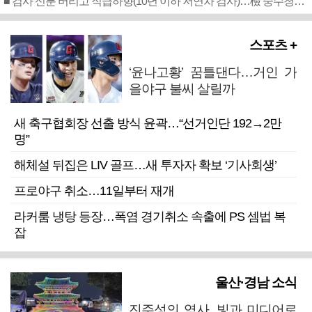
■ 검사 신분 버리고 직급하향(10년 이하 저연차 검사)…檢 중수청행 기피
스포츠 +
‘윤나고황’ 꿈틀댄다…거인 가
을야구 불씨 살릴까
새 축구협회장 선출 방식 윤곽…“선거인단 192→2만
명”
해체설 뒤집은 LIV 골프…새 투자자 확보 ‘기사회생’
프로야구 취소…11일부터 재개
라커룸 냉탕 등장…폭염 경기취소 속출에 PS 셈법 복
잡
울산·경남 소식
진주성의 역사, 빛과 미디어로