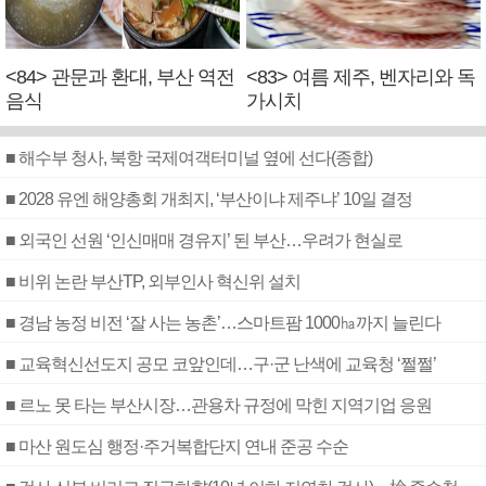
<84> 관문과 환대, 부산 역전
<83> 여름 제주, 벤자리와 독
음식
가시치
■ 해수부 청사, 북항 국제여객터미널 옆에 선다(종합)
■ 2028 유엔 해양총회 개최지, ‘부산이냐 제주냐’ 10일 결정
■ 외국인 선원 ‘인신매매 경유지’ 된 부산…우려가 현실로
■ 비위 논란 부산TP, 외부인사 혁신위 설치
■ 경남 농정 비전 ‘잘 사는 농촌’…스마트팜 1000㏊까지 늘린다
■ 교육혁신선도지 공모 코앞인데…구·군 난색에 교육청 ‘쩔쩔’
■ 르노 못 타는 부산시장…관용차 규정에 막힌 지역기업 응원
■ 마산 원도심 행정·주거복합단지 연내 준공 수순