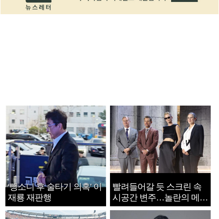
‘뺑소니 후 술타기 의혹’ 이
빨려들어갈 듯 스크린 속
재룡 재판행
시공간 변주…놀란의 메시
지는 ‘전쟁 속죄’