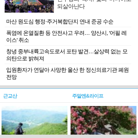
되살아난다
마산 원도심 행정·주거복합단지 연내 준공 수순
폭염에 온열질환 등 안전사고 우려… 양산시, '어필 레
이스' 취소
창녕 중부내륙고속도로서 포탄 발견…살상력 없는 모
의탄으로 밝혀져
입원환자가 연달아 사망한 울산 한 정신의료기관 폐원
전망
근교산
주말엔&라이프