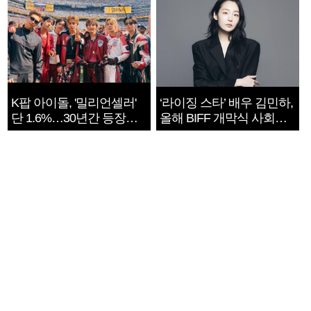
K팝 아이돌, '밀리언셀러'
‘라이징 스타’ 배우 김민하,
단 1.6%…30년간 등장
올해 BIFF 개막식 사회자
1182개팀 전수조사
확정