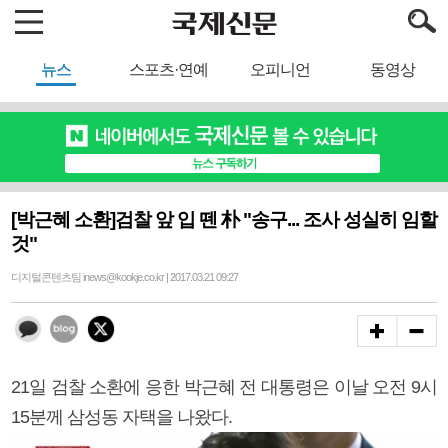
뉴스
스포츠·연예
오피니언
동영상
[박근혜 소환]검찰 앞 입 뗀 朴 "송구... 조사 성실히 임할
것"
디지털콘텐츠팀 inews@kookje.co.kr | 2017.03.21 09:27
21일 검찰 소환에 응한 박근혜 전 대통령은 이날 오전 9시
15분께 삼성동 자택을 나왔다.