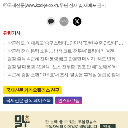
ⓒ국제신문(www.kookje.co.kr), 무단 전재 및 재배포 금지
관련
기사
박근혜도, 이재용도 '송구스럽다'...안민석 "답변 수준 닮았다" 재조명
박근혜 전 대통령 소환… 남색 코트 '전투복' 올림머리 여전
검찰 출석 박근혜 전 대통령 짧고 간결한 메시지...태도 변화 있나?
검찰 앞 대통령 '4인4색'...보스 전두환 "협조 안 해" 노태우 '바짝' 인간적 노무현 "착찹" 박근혜 "송구하다"
박근혜 검찰 소환 '1001호'서 조사..옆방은 휴게실 응급용 침대 구비
국제신문 카카오플러스 친구
국제신문 공식 페이스북
인스타그램