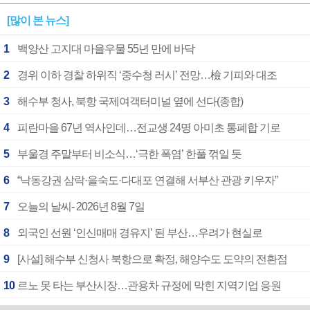
[많이 본 뉴스]
1
백양산 고지대 마을우물 55년 만에 바닥
2
경위 이하 경찰 하위직 ‘중수청 러시’ 전망…檢 기피와 대조
3
해수부 청사, 북항 국제여객터미널 옆에 선다(종합)
4
피란마을 67년 역사인데…전교생 24명 아미초 통폐합 기로
5
부울경 주말부터 비소식…‘극한 폭염’ 한풀 꺾일 듯
6
“낙동강권 삼락·을숙도·다대포 연결해 서부산 관광 키우자”
7
오늘의 날씨- 2026년 8월 7일
8
외국인 선원 ‘인신매매 경유지’ 된 부산…우려가 현실로
9
[사설] 해수부 신청사 북항으로 확정, 해양수도 도약의 전환점
10
르노 못 타는 부산시장…관용차 규정에 막힌 지역기업 응원