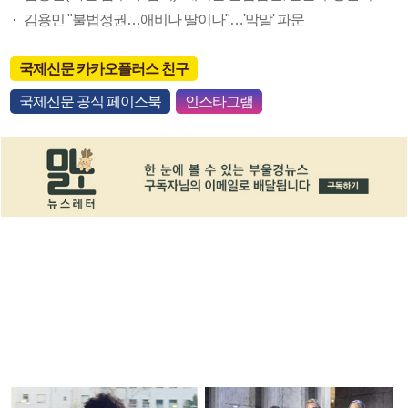
김용민 "불법정권…애비나 딸이나"…'막말' 파문
국제신문 카카오플러스 친구
국제신문 공식 페이스북
인스타그램