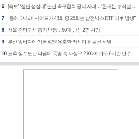
6
[속보] ‘심판 성접대’ 논란 축구협회 공식 사과…“현재는 부적절 행위 없어”
7
"올해 코스피 사이드카 43회 중 25회는 삼전닉스 ETF 이후 발생"
8
서울 중랑구서 흉기 난동…60대 남성 2명 사망
9
부산 앞바다에 기름 425ℓ 유출한 러시아 화물선 적발
10
노후 상수도관 파열에 폭염 속 사상구 2300여 가구 6시간 단수