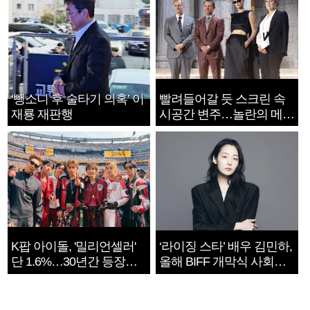
‘뺑소니 후 술타기 의혹’ 이
빨려들어갈 듯 스크린 속
재룡 재판행
시공간 변주…놀란의 메시
지는 ‘전쟁 속죄’
K팝 아이돌, '밀리언셀러'
‘라이징 스타’ 배우 김민하,
단 1.6%…30년간 등장
올해 BIFF 개막식 사회자
1182개팀 전수조사
확정