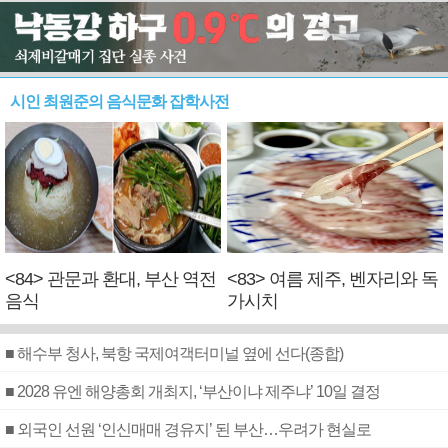
시인 최원준의 음식문화 잡학사전
<84> 관문과 환대, 부산 역전
<83> 여름 제주, 벤자리와 독
음식
가시치
■ 해수부 청사, 북항 국제여객터미널 옆에 선다(종합)
■ 2028 유엔 해양총회 개최지, ‘부산이냐 제주냐’ 10일 결정
■ 외국인 선원 ‘인신매매 경유지’ 된 부산…우려가 현실로