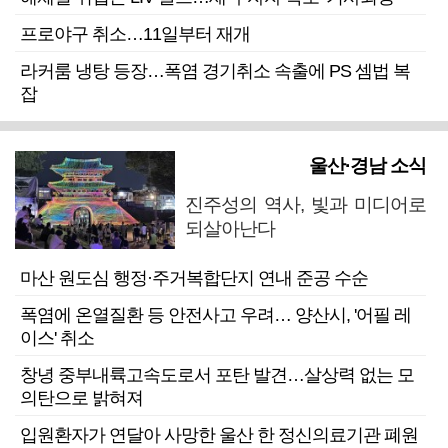
프로야구 취소…11일부터 재개
라커룸 냉탕 등장…폭염 경기취소 속출에 PS 셈법 복
잡
울산·경남 소식
진주성의 역사, 빛과 미디어로
되살아난다
마산 원도심 행정·주거복합단지 연내 준공 수순
폭염에 온열질환 등 안전사고 우려… 양산시, '어필 레
이스' 취소
창녕 중부내륙고속도로서 포탄 발견…살상력 없는 모
의탄으로 밝혀져
입원환자가 연달아 사망한 울산 한 정신의료기관 폐원