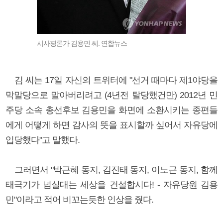
시사평론가 김용민 씨. 연합뉴스
김 씨는 17일 자신의 트위터에 "선거 때마다 제1야당을
막말당으로 말아버리려고 (4년전 탈당했건만) 2012년 민
주당 소속 총선후보 김용민을 화면에 소환시키는 종편들
에게 어떻게 하면 감사의 뜻을 표시할까 싶어서 자유당에
입당했다"고 말했다.
그러면서 "박근혜 동지, 김진태 동지, 이노근 동지, 함께
태극기가 넘실대는 세상을 건설합시다! - 자유당원 김용
민"이라고 적어 비꼬는듯한 인상을 줬다.