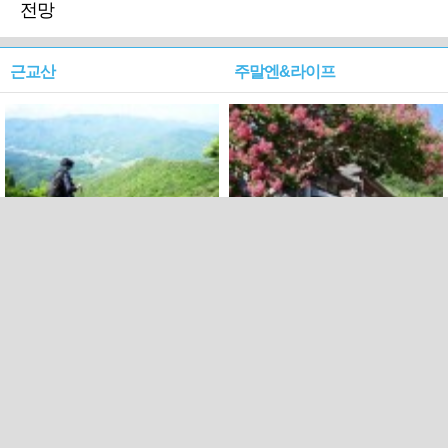
전망
근교산
주말엔&라이프
근교산&그너머…상주·문경
폭염보다 더 뜨거워라…100
청화산~시루봉
일을 붉게 불태울 ‘선비정신’
피었네
PC버전
엑스
페이스북
Copyright ⓒ 2015 All rights reserved by 국제신문