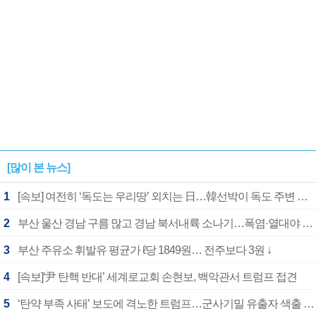
[많이 본 뉴스]
1
[속보] 여전히 ‘독도는 우리땅’ 외치는 日…韓선박이 독도 주변 해양조사 활동하자 반발
2
부산 울산 경남 구름 많고 경남 북서내륙 소나기…폭염·열대야 계속
3
부산 주유소 휘발유 평균가 ℓ당 1849원… 전주보다 3원 ↓
4
[속보]‘尹 탄핵 반대’ 세계로교회 손현보, 백악관서 트럼프 접견
5
‘탄약 부족 사태’ 보도에 격노한 트럼프…군사기밀 유출자 색출 지시