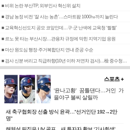
■ 비위 논란 부산TP, 외부인사 혁신위 설치
■ 경남 농정 비전 ‘잘 사는 농촌’…스마트팜 1000㏊까지 늘린다
■ 교육혁신선도지 공모 코앞인데…구·군 난색에 교육청 ‘쩔쩔’
■ 르노 못 타는 부산시장…관용차 규정에 막힌 지역기업 응원
■ 마산 원도심 행정·주거복합단지 연내 준공 수순
■ 검사 신분 버리고 직급하향(10년 이하 저연차 검사)…檢 중수청행 기피
스포츠 +
‘윤나고황’ 꿈틀댄다…거인 가
을야구 불씨 살릴까
새 축구협회장 선출 방식 윤곽…“선거인단 192→2만
명”
해체설 뒤집은 LIV 골프…새 투자자 확보 ‘기사회생’