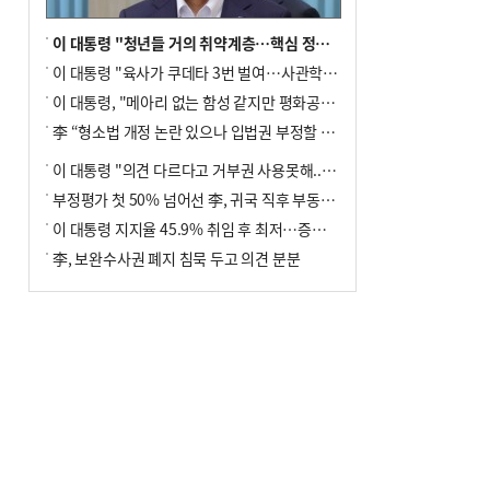
이 대통령 "청년들 거의 취약계층…핵심 정책 재편""
이 대통령 "육사가 쿠데타 3번 벌여…사관학교 통합 신속히 추진"
이 대통령, "메아리 없는 함성 같지만 평화공존책 계속해야"
李 “형소법 개정 논란 있으나 입법권 부정할 만큼은 아냐”(종합)
이 대통령 "의견 다르다고 거부권 사용못해.. 입법권 부정할 상황이라 보기 어려워"
부정평가 첫 50% 넘어선 李, 귀국 직후 부동산·증시 점검(종합)
이 대통령 지지율 45.9% 취임 후 최저…증시 폭락·연임 개헌 논란 영향
李, 보완수사권 폐지 침묵 두고 의견 분분