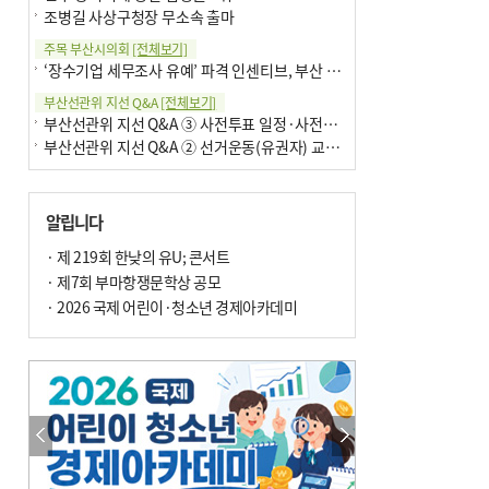
조병길 사상구청장 무소속 출마
주목 부산시의회
[전체보기]
‘장수기업 세무조사 유예’ 파격 인센티브, 부산 유출 막을까
부산선관위 지선 Q&A
[전체보기]
부산선관위 지선 Q&A ③ 사전투표 일정·사전투표함 보관
부산선관위 지선 Q&A ② 선거운동(유권자) 교육감투표용지
알립니다
· 제 219회 한낮의 유U; 콘서트
· 제7회 부마항쟁문학상 공모
· 2026 국제 어린이·청소년 경제아카데미