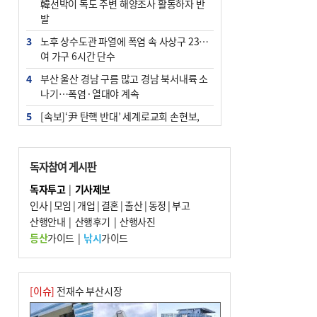
韓선박이 독도 주변 해양조사 활동하자 반
발
3
노후 상수도관 파열에 폭염 속 사상구 2300
여 가구 6시간 단수
4
부산 울산 경남 구름 많고 경남 북서내륙 소
나기…폭염·열대야 계속
5
[속보]‘尹 탄핵 반대’ 세계로교회 손현보,
백악관서 트럼프 접견
6
‘탄약 부족 사태’ 보도에 격노한 트럼프…
독자참여 게시판
군사기밀 유출자 색출 지시
독자투고
|
기사제보
7
부산 주유소 휘발유 평균가 ℓ당 1849원…
인사
|
모임
|
개업
|
결혼
|
출산
|
동정
|
부고
전주보다 3원 ↓
산행안내
|
산행후기
|
산행사진
8
[속보] ‘심판 성접대’ 논란 축구협회 공식 사
등산
가이드
|
낚시
가이드
과…“현재는 부적절 행위 없어”
9
서울 중랑구서 흉기 난동…60대 남성 2명
사망
[이슈]
전재수 부산시장
10
"올해 코스피 사이드카 43회 중 25회는 삼