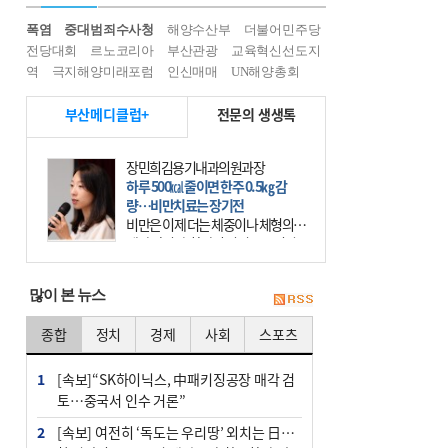
폭염
중대범죄수사청
해양수산부
더불어민주당
전당대회
르노코리아
부산관광
교육혁신선도지
역
극지해양미래포럼
인신매매
UN해양총회
부산메디클럽+
전문의 생생톡
장민희김용기내과의원과장
하루 500㎉ 줄이면 한주 0.5㎏ 감
량…비만치료는 장기전
비만은 이제 더는 체중이나 체형의 문
제가 아니다. 하나의 질병으로 인지
하고 치료와 관리를 해야 한다. 세계
보건기구(WHO)는 이미 1994년 비만
많이 본 뉴스
을 인류의 중요한
종합
정치
경제
사회
스포츠
1
[속보]“SK하이닉스, 中패키징공장 매각 검
토…중국서 인수 거론”
2
[속보] 여전히 ‘독도는 우리땅’ 외치는 日…