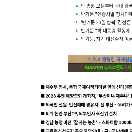
반 총장 오늘부터 국내 광
반기문 "인종차별 정치인에 
'반기문 23일 방북' 김정
반기문 "박 대통령 활동에
반기문, 차기 대선주자 여
■ 해수부 청사, 북항 국제여객터미널 옆에 선다(종
■ 2028 유엔 해양총회 개최지, ‘부산이냐 제주냐’ 
■ 외국인 선원 ‘인신매매 경유지’ 된 부산…우려가
■ 비위 논란 부산TP, 외부인사 혁신위 설치