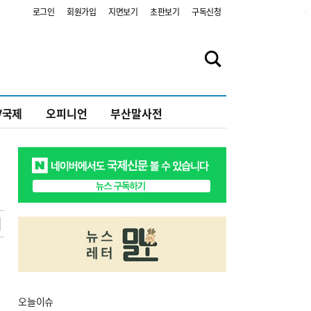
2
로그인
회원가입
지면보기
초판보기
구독신청
V국제
오피니언
부산말사전
오늘
이슈