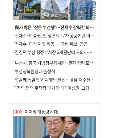
전닉스 ETF 이후 발생"
與가 막은 ‘산은 부산행’…전재수 강력한 의지 표명 없인 공염불
전재수·이성권, 첫 상견례 “2차 공공기관 이전 초당 협력”(종합)
전재수·이성권 첫 회동…“국비 확보·공공기관 이전 협력”
김경덕 부산 행정부시장 6개월만에 사의…후임 인선 촉각
부산시, 중국 지방정부와 해양·관광 협력 모색
부산광복원정대 출정식
열흘째 폭염특보 속 행인 탈진…경남 저수율 평년의 절반
“전임 정책 무작정 파기 안 돼” 이성권, 고강도 ‘전재수 견제’ 예고
[이슈]
이재명 대통령 시대