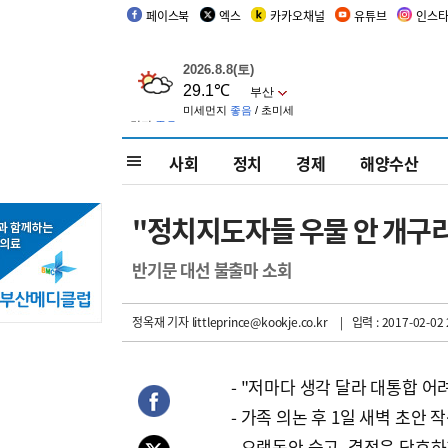
페이스북
엑스
카카오채널
유튜브
인스
사회
정치
경제
해양수산
"정치지도자들 우물 안 개구
반기문 대선 불출마 소회
정옥재 기자
littleprince@kookje.co.kr
| 입력 : 2017-02-02 
- "저마다 생각 달라 대통합 어
- 가족 의논 후 1일 새벽 초안 
- 오랫동안 숙고, 결정은 단호