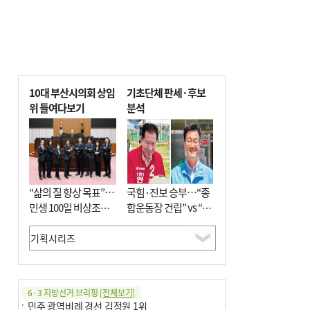
10대 부산시의회 상임
기초단체 판세·후보
위 들여다보기
분석
“삶의 질 향상 목표”…
국힘·진보 승부…“종
민생 100일 비상조치
합운동장 건립” vs “출
면밀 심사
근 공공버스 도입”
6·3 지방선거 브리핑
[전체보기]
민주 광역비례 경선 김정원 1위