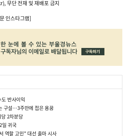
kr), 무단 전재 및 재배포 금지
문 인스타그램]
수도 반사이익
없는 구설…3주만에 접은 용꿈
여당 2차분당
2일 귀국
서 역할 고민" 대선 출마 시사