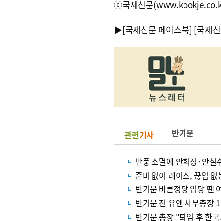
ⓒ국제신문(www.kookje.co.
▶
[국제신문 페이스북]
[국제신
반기문
관련
기사
반풍 소멸에 안희정·안철
준비 없이 레이스, 끊임 
반기문 바른정당 입당 땐 
반기문 전 유엔 사무총장 1
반기문 총장 "퇴임 후 한국