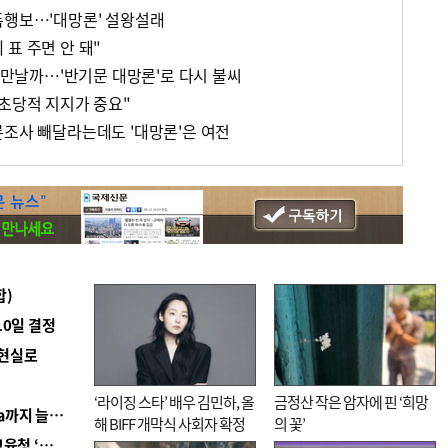
폭행보…'대망론' 설왕설래
표 주면 안 돼"
은 만날까…'반기문 대망론'로 다시 불씨
 초당적 지지가 중요"
론조사 빼달라는데도 '대망론'은 여전
합)
10일 결정
 현실로
‘라이징 스타’ 배우 김민하, 올
금정산 작은 암자에 핀 ‘희망
■ 경남 농정 비전 ‘잘 사는 농촌’…스마트팜 1000㏊까지 늘린다
해 BIFF 개막식 사회자 확정
의 꽃’
■ 교육혁신선도지 공모 코앞인데…구·군 난색에 교육청 ‘쩔쩔’