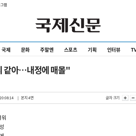
타그램
국제
문화
주말엔
스포츠
기획
인터뷰
T
리 같아…내정에 매몰"
20:08:14
| 본지 4면
글자 크기
려워
작성
하게