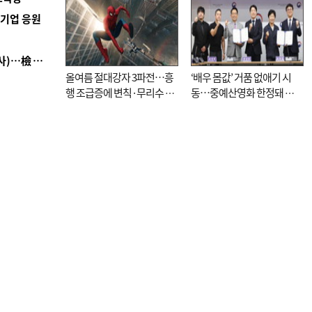
역기업 응원
■ 검사 신분 버리고 직급하향(10년 이하 저연차 검사)…檢 중수청행 기피
올여름 절대강자 3파전…흥
‘배우 몸값’ 거품 없애기 시
행 조급증에 변칙·무리수 마
동…중예산영화 한정돼 실
케팅도
효성 의문도