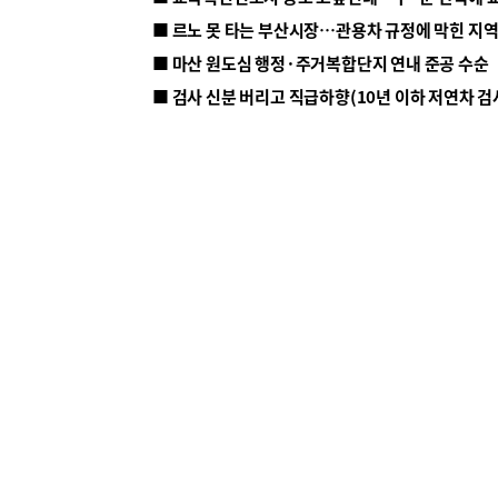
■ 르노 못 타는 부산시장…관용차 규정에 막힌 지
■ 마산 원도심 행정·주거복합단지 연내 준공 수순