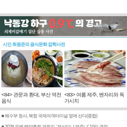
시인 최원준의 음식문화 잡학사전
<84> 관문과 환대, 부산 역전
<83> 여름 제주, 벤자리와 독
음식
가시치
■ 해수부 청사, 북항 국제여객터미널 옆에 선다(종합)
■ 2028 유엔 해양총회 개최지, ‘부산이냐 제주냐’ 10일 결정