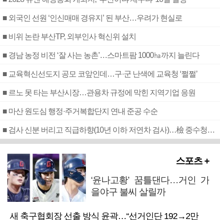
■ 외국인 선원 ‘인신매매 경유지’ 된 부산…우려가 현실로
■ 비위 논란 부산TP, 외부인사 혁신위 설치
■ 경남 농정 비전 ‘잘 사는 농촌’…스마트팜 1000㏊까지 늘린다
■ 교육혁신선도지 공모 코앞인데…구·군 난색에 교육청 ‘쩔쩔’
■ 르노 못 타는 부산시장…관용차 규정에 막힌 지역기업 응원
■ 마산 원도심 행정·주거복합단지 연내 준공 수순
■ 검사 신분 버리고 직급하향(10년 이하 저연차 검사)…檢 중수청행 기피
스포츠 +
‘윤나고황’ 꿈틀댄다…거인 가
을야구 불씨 살릴까
새 축구협회장 선출 방식 윤곽…“선거인단 192→2만