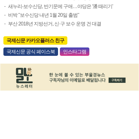
새누리-보수신당, 반기문에 구애…야당은 '潘 때리기'
비박 "보수신당 내년 1월 20일 출범"
부산 2018년 지방선거, 신·구 보수 운명 건 대결
국제신문 카카오플러스 친구
국제신문 공식 페이스북
인스타그램