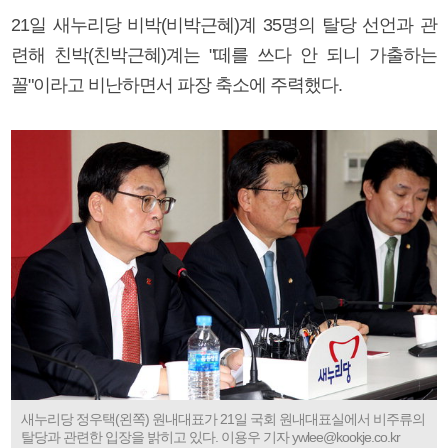
21일 새누리당 비박(비박근혜)계 35명의 탈당 선언과 관
련해 친박(친박근혜)계는 "떼를 쓰다 안 되니 가출하는
꼴"이라고 비난하면서 파장 축소에 주력했다.
새누리당 정우택(왼쪽) 원내대표가 21일 국회 원내대표실에서 비주류의
탈당과 관련한 입장을 밝히고 있다. 이용우 기자 ywlee@kookje.co.kr