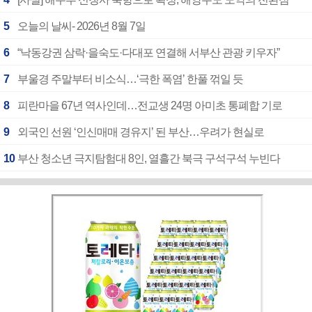
5
오늘의 날씨- 2026년 8월 7일
6
“낙동강권 삼락·을숙도·다대포 연결해 서부산 관광 키우자”
7
부울경 주말부터 비소식…‘극한 폭염’ 한풀 꺾일 듯
8
피란마을 67년 역사인데…전교생 24명 아미초 통폐합 기로
9
외국인 선원 ‘인신매매 경유지’ 된 부산…우려가 현실로
10
부산 청소년 극지탐험대 8인, 열흘간 북극 구석구석 누빈다