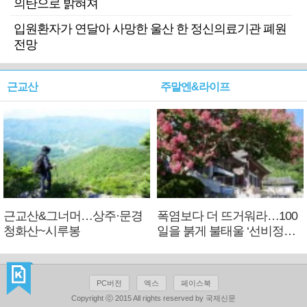
의탄으로 밝혀져
입원환자가 연달아 사망한 울산 한 정신의료기관 폐원
전망
근교산
주말엔&라이프
근교산&그너머…상주·문경
폭염보다 더 뜨거워라…100
청화산~시루봉
일을 붉게 불태울 ‘선비정신’
피었네
PC버전
엑스
페이스북
Copyright ⓒ 2015 All rights reserved by 국제신문