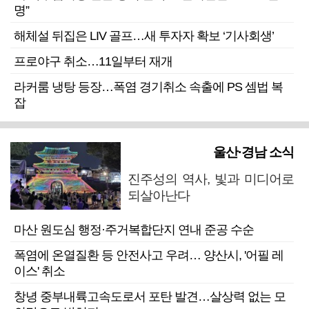
명”
해체설 뒤집은 LIV 골프…새 투자자 확보 ‘기사회생’
프로야구 취소…11일부터 재개
라커룸 냉탕 등장…폭염 경기취소 속출에 PS 셈법 복
잡
울산·경남 소식
진주성의 역사, 빛과 미디어로
되살아난다
마산 원도심 행정·주거복합단지 연내 준공 수순
폭염에 온열질환 등 안전사고 우려… 양산시, '어필 레
이스' 취소
창녕 중부내륙고속도로서 포탄 발견…살상력 없는 모