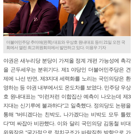
더불어민주당 추미애(왼쪽) 대표와 우상호 원내대표 등이 21일 오전 국
회에서 열린 최고위원회의에서 발언하고 있다. 이용우 기자
야권은 새누리당 분당이 가져올 정계 개편 가능성에 촉각
을 곤두세우는 분위기다. 제1 야당인 더불어민주당은 견
제에 나선 반면, 제3지대 세력화를 노리는 국민의당은 환
영하는 등 야권 내부에서도 온도차를 보였다. 민주당 우상
호 원내대표는 "이런저런 이합집산 예측이 나오는데 제3
지대는 신기루에 불과하다"고 일축했다. 정의당도 논평을
통해 "버티겠다는 친박도, 나가겠다는 비박도 모두 틀렸
다"며 싸잡아 비판했다. 이와 달리 국민의당 김동철 비대
위원장은 "국가적으로 정치구조가 바람직한 방향으로 가