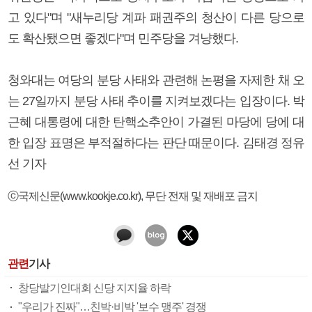
고 있다"며 "새누리당 계파 패권주의 청산이 다른 당으로
도 확산됐으면 좋겠다"며 민주당을 겨냥했다.
청와대는 여당의 분당 사태와 관련해 논평을 자제한 채 오
는 27일까지 분당 사태 추이를 지켜보겠다는 입장이다. 박
근혜 대통령에 대한 탄핵소추안이 가결된 마당에 당에 대
한 입장 표명은 부적절하다는 판단 때문이다. 김태경 정유
선 기자
ⓒ국제신문(www.kookje.co.kr), 무단 전재 및 재배포 금지
관련
기사
창당발기인대회 신당 지지율 하락
"우리가 진짜"…친박·비박 '보수 맹주' 경쟁