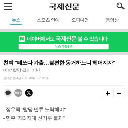
뉴스
스포츠·연예
오피니언
동영상
친박 "떼쓰다 가출…불편한 동거하느니 헤어지자"
비박 탈당 결의 비난
김태경 정유선 기자 | 2016.12.21 20:24
- 정우택 "탈당 만류 노력해야"
- 민주 "제3 지대 신기루 불과"