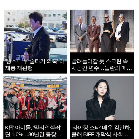
‘뺑소니 후 술타기 의혹’ 이
빨려들어갈 듯 스크린 속
재룡 재판행
시공간 변주…놀란의 메시
지는 ‘전쟁 속죄’
K팝 아이돌, '밀리언셀러'
‘라이징 스타’ 배우 김민하,
단 1.6%…30년간 등장
올해 BIFF 개막식 사회자