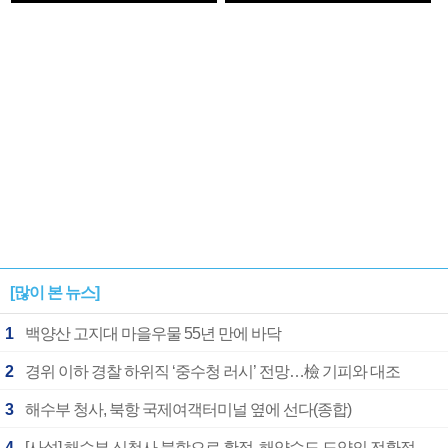
1182개팀 전수조사
확정
[많이 본 뉴스]
1
백양산 고지대 마을우물 55년 만에 바닥
2
경위 이하 경찰 하위직 ‘중수청 러시’ 전망…檢 기피와 대조
3
해수부 청사, 북항 국제여객터미널 옆에 선다(종합)
4
[사설] 해수부 신청사 북항으로 확정, 해양수도 도약의 전환점