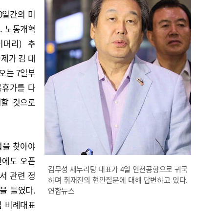
0일간의 미
. 노동개혁
이머리) 추
과제가 김 대
 오는 7일부
름휴가를 다
입할 것으로
해법을 찾아야
안에도 오픈
김무성 새누리당 대표가 4일 인천공항으로 귀국
서 관련 정
하며 취재진의 현안질문에 대해 답변하고 있다.
을 들였다.
연합뉴스
별 비례대표