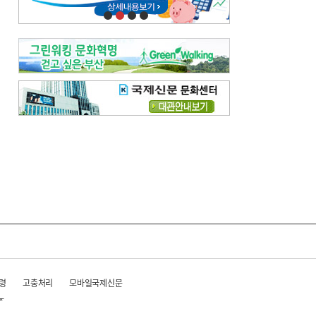
령
고충처리
모바일국제신문
준