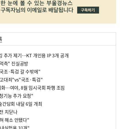
혹
 추가 제기…KT 개인용 IP 3개 공개
"억측" 진실공방
 국조·특검 갈 수밖에"
고대죄"vs"국조·특검"
기화…여야, 8월 임시국회 파행 조짐
청기능 추가 요청"
술간담회 내달 6일 개최
전 치닫나
전혀 해소 안됐다"
국내실험용 31개"