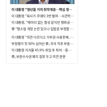
이 대통령 "청년들 거의 취약계층…핵심 정책 재편""
이 대통령 "육사가 쿠데타 3번 벌여…사관학교 통합 신속히 추진"
이 대통령, "메아리 없는 함성 같지만 평화공존책 계속해야"
李 “형소법 개정 논란 있으나 입법권 부정할 만큼은 아냐”(종합)
이 대통령 "의견 다르다고 거부권 사용못해.. 입법권 부정할 상황이라 보기 어려워"
부정평가 첫 50% 넘어선 李, 귀국 직후 부동산·증시 점검(종합)
이 대통령 지지율 45.9% 취임 후 최저…증시 폭락·연임 개헌 논란 영향
李, 보완수사권 폐지 침묵 두고 의견 분분