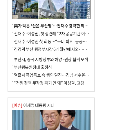
與가 막은 ‘산은 부산행’…전재수 강력한 의지 표명 없인 공염불
전재수·이성권, 첫 상견례 “2차 공공기관 이전 초당 협력”(종합)
전재수·이성권 첫 회동…“국비 확보·공공기관 이전 협력”
김경덕 부산 행정부시장 6개월만에 사의…후임 인선 촉각
부산시, 중국 지방정부와 해양·관광 협력 모색
부산광복원정대 출정식
열흘째 폭염특보 속 행인 탈진…경남 저수율 평년의 절반
“전임 정책 무작정 파기 안 돼” 이성권, 고강도 ‘전재수 견제’ 예고
[이슈]
이재명 대통령 시대