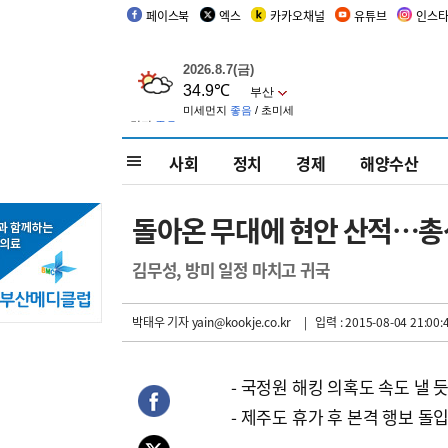
페이스북
엑스
카카오채널
유튜브
인스
사회
정치
경제
해양수산
돌아온 무대에 현안 산적…총
김무성, 방미 일정 마치고 귀국
박태우 기자
yain@kookje.co.kr
| 입력 : 2015-08-04 21:00:
- 국정원 해킹 의혹도 속도 낼 
- 제주도 휴가 후 본격 행보 돌