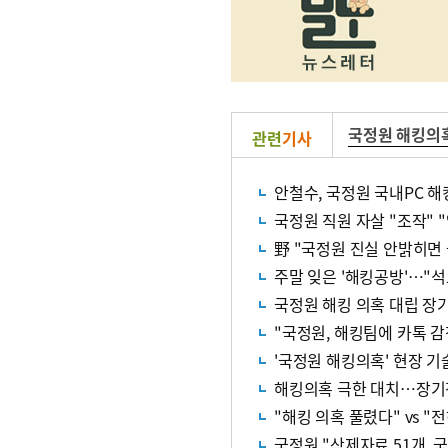
국정원 해킹의
관련
기사
안철수, 국정원 국내PC 해킹
국정원 직원 자살 "조작" 
野 "국정원 진실 안밝히면
주말 잊은 '해킹공방'…"석
국정원 해킹 의혹 대립 장
"국정원, 해킹팀에 카톡 감
'국정원 해킹의혹' 현장 기
해킹의혹 극한 대치…장기
"해킹 의혹 풀렸다" vs "
국정원 "삭제자료 51개, 