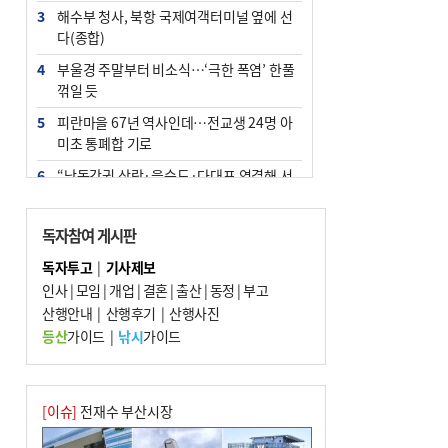
3
해수부 청사, 북항 국제여객터미널 옆에 선
다(종합)
4
부울경 주말부터 비소식…‘극한 폭염’ 한풀
꺾일 듯
5
피란마을 67년 역사인데…전교생 24명 아
미초 통폐합 기로
6
“낙동강권 삼락·을숙도·다대포 연결해 서
부산 관광 키우자”
7
오늘의 날씨- 2026년 8월 7일
독자참여 게시판
8
[사설] 해수부 신청사 북항으로 확정, 해양
독자투고
|
기사제보
수도 도약의 전환점
인사
|
모임
|
개업
|
결혼
|
출산
|
동정
|
부고
9
산행안내
외국인 선원 ‘인신매매 경유지’ 된 부산…
|
산행후기
|
산행사진
우려가 현실로
등산
가이드
|
낚시
가이드
10
르노 못 타는 부산시장…관용차 규정에 막
힌 지역기업 응원
[이슈]
전재수 부산시장