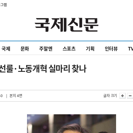
타그램
국제
문화
주말엔
스포츠
기획
인터뷰
T
선룰·노동개혁 실마리 찾나
40
| 본지 4면
글자 크기
듯
입