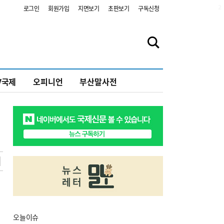
2
로그인
회원가입
지면보기
초판보기
구독신청
V국제
오피니언
부산말사전
오늘
이슈