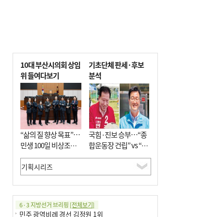
10대 부산시의회 상임
기초단체 판세·후보
위 들여다보기
분석
“삶의 질 향상 목표”…
국힘·진보 승부…“종
민생 100일 비상조치
합운동장 건립” vs “출
면밀 심사
근 공공버스 도입”
6·3 지방선거 브리핑
[전체보기]
민주 광역비례 경선 김정원 1위