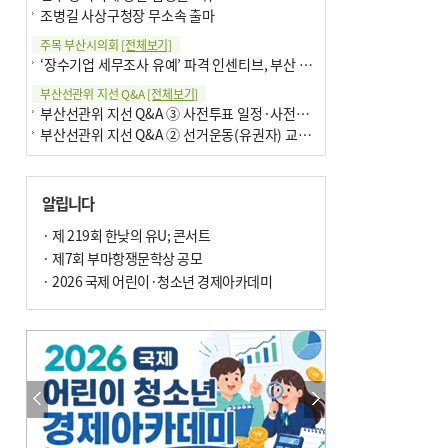
조병길 사상구청장 무소속 출마
주목 부산시의회
[전체보기]
‘장수기업 세무조사 유예’ 파격 인센티브, 부산 유출 막을까
부산선관위 지선 Q&A
[전체보기]
부산선관위 지선 Q&A ③ 사전투표 일정·사전투표함 보관
부산선관위 지선 Q&A ② 선거운동(유권자) 교육감투표용지
알립니다
· 제 219회 한낮의 유U; 콘서트
· 제7회 부마항쟁문학상 공모
· 2026 국제 어린이·청소년 경제아카데미