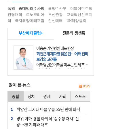
폭염
중대범죄수사청
해양수산부
더불어민주당
전당대회
르노코리아
부산관광
교육혁신선도지
역
극지해양미래포럼
인신매매
UN해양총회
부산메디클럽+
전문의 생생톡
이승준 거인병원 대표원장
회전근개 재파열 잦은 편…어깨 진피
보강술 고려를
어깨병변은 어깨를 이루는 인체 조직
에 발생하는 손상을 말한다. 여기에
는 오십견과 회전근개 증후군, 어깨
의 석회성 힘줄염 등이 있다. 국민건
많이 본 뉴스
강보험에 의하면 어깨병변
종합
정치
경제
사회
스포츠
1
백양산 고지대 마을우물 55년 만에 바닥
2
경위 이하 경찰 하위직 ‘중수청 러시’ 전
망…檢 기피와 대조