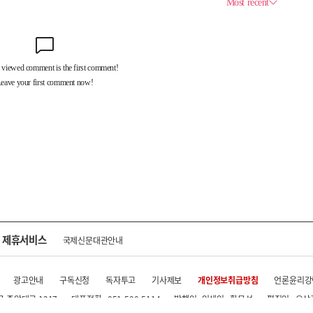
제휴서비스
국제신문대관안내
광고안내
구독신청
독자투고
기사제보
개인정보취급방침
언론윤리강
구 중앙대로 1217
대표전화 : 051-500-5114
발행인·인쇄인 : 황문성
편집인 : 오상