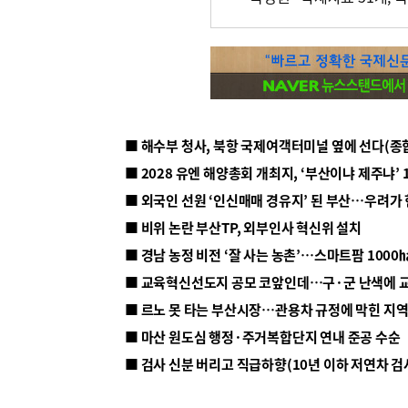
■ 해수부 청사, 북항 국제여객터미널 옆에 선다(종
■ 2028 유엔 해양총회 개최지, ‘부산이냐 제주냐’ 
■ 외국인 선원 ‘인신매매 경유지’ 된 부산…우려가
■ 비위 논란 부산TP, 외부인사 혁신위 설치
■ 르노 못 타는 부산시장…관용차 규정에 막힌 지
■ 마산 원도심 행정·주거복합단지 연내 준공 수순