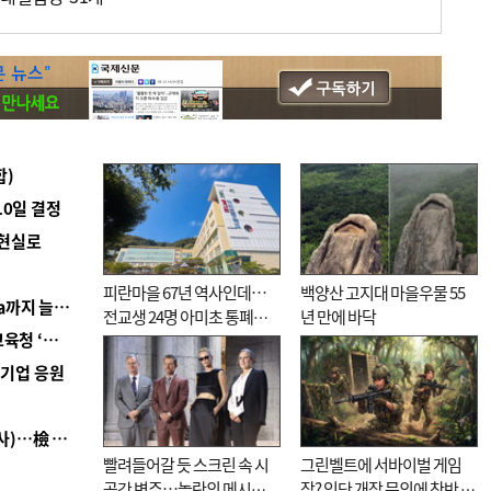
합)
10일 결정
 현실로
피란마을 67년 역사인데…
백양산 고지대 마을우물 55
■ 경남 농정 비전 ‘잘 사는 농촌’…스마트팜 1000㏊까지 늘린다
전교생 24명 아미초 통폐합
년 만에 바닥
■ 교육혁신선도지 공모 코앞인데…구·군 난색에 교육청 ‘쩔쩔’
기로
역기업 응원
■ 검사 신분 버리고 직급하향(10년 이하 저연차 검사)…檢 중수청행 기피
빨려들어갈 듯 스크린 속 시
그린벨트에 서바이벌 게임
공간 변주…놀란의 메시지
장? 잇단 개장 문의에 찬반 논