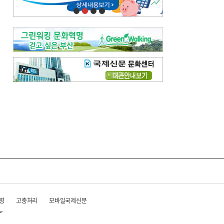
령
고충처리
모바일국제신문
준