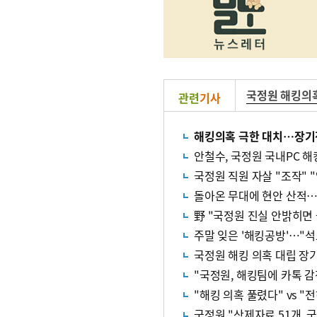
국정원 해킹의
관련
기사
해킹의혹 극한 대치…장기
안철수, 국정원 국내PC 해킹
국정원 직원 자살 "조작" 
돌아온 무대에 현안 산적
野 "국정원 진실 안밝히면
주말 잊은 '해킹공방'…"석
국정원 해킹 의혹 대립 장
"국정원, 해킹팀에 카톡 감
"해킹 의혹 풀렸다" vs "
국정원 "삭제자료 51개, 