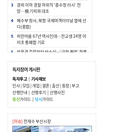
3
경위 이하 경찰 하위직 ‘중수청 러시’ 전
망…檢 기피와 대조
4
해수부 청사, 북항 국제여객터미널 옆에 선
다(종합)
5
피란마을 67년 역사인데…전교생 24명 아
미초 통폐합 기로
6
부울경 주말부터 비소식…‘극한 폭염’ 한풀
꺾일 듯
7
“낙동강권 삼락·을숙도·다대포 연결해 서
독자참여 게시판
부산 관광 키우자”
독자투고
|
기사제보
8
오늘의 날씨- 2026년 8월 7일
인사
|
모임
|
개업
|
결혼
|
출산
|
동정
|
부고
9
산행안내
외국인 선원 ‘인신매매 경유지’ 된 부산…
|
산행후기
|
산행사진
우려가 현실로
등산
가이드
|
낚시
가이드
10
[사설] 해수부 신청사 북항으로 확정, 해양
수도 도약의 전환점
[이슈]
전재수 부산시장