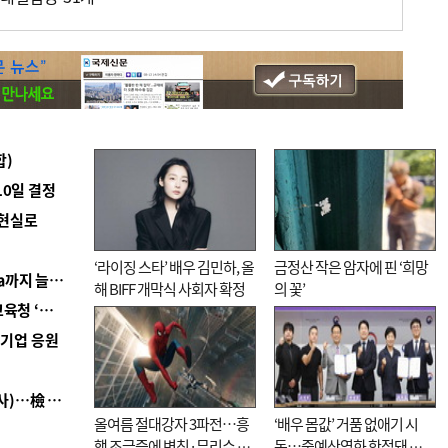
합)
10일 결정
 현실로
‘라이징 스타’ 배우 김민하, 올
금정산 작은 암자에 핀 ‘희망
■ 경남 농정 비전 ‘잘 사는 농촌’…스마트팜 1000㏊까지 늘린다
해 BIFF 개막식 사회자 확정
의 꽃’
■ 교육혁신선도지 공모 코앞인데…구·군 난색에 교육청 ‘쩔쩔’
역기업 응원
■ 검사 신분 버리고 직급하향(10년 이하 저연차 검사)…檢 중수청행 기피
올여름 절대강자 3파전…흥
‘배우 몸값’ 거품 없애기 시
행 조급증에 변칙·무리수 마
동…중예산영화 한정돼 실