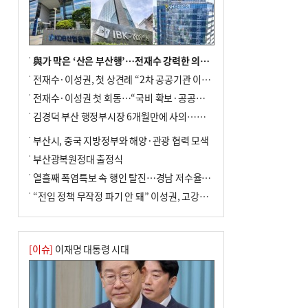
與가 막은 ‘산은 부산행’…전재수 강력한 의지 표명 없인 공염불
전재수·이성권, 첫 상견례 “2차 공공기관 이전 초당 협력”(종합)
전재수·이성권 첫 회동…“국비 확보·공공기관 이전 협력”
김경덕 부산 행정부시장 6개월만에 사의…후임 인선 촉각
부산시, 중국 지방정부와 해양·관광 협력 모색
부산광복원정대 출정식
열흘째 폭염특보 속 행인 탈진…경남 저수율 평년의 절반
“전임 정책 무작정 파기 안 돼” 이성권, 고강도 ‘전재수 견제’ 예고
[이슈]
이재명 대통령 시대