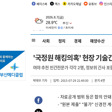
페이스북
엑스
카카오채널
유튜브
인스
사회
정치
경제
해양수산
'국정원 해킹의혹' 현장 기술
여야 추천 민간전문가 각각 2명, 정보위 간사 포함
박태우 기자
| 입력 : 2015-07-29 21:49:30
| 본지 4면
- 자료공개 범위 등은 합의 안돼
- "원본 제출" "불가" 신경전 