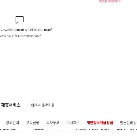
제휴서비스
국제신문대관안내
광고안내
구독신청
독자투고
기사제보
개인정보취급방침
언론윤리강
구 중앙대로 1217
대표전화 : 051-500-5114
발행인·인쇄인 : 황문성
편집인 : 오상