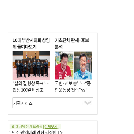
10대 부산시의회 상임
기초단체 판세·후보
위 들여다보기
분석
“삶의 질 향상 목표”…
국힘·진보 승부…“종
민생 100일 비상조치
합운동장 건립” vs “출
면밀 심사
근 공공버스 도입”
6·3 지방선거 브리핑
[전체보기]
민주 광역비례 경선 김정원 1위