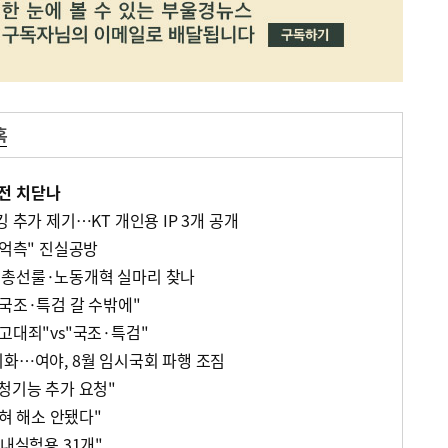
혹
전 치닫나
 추가 제기…KT 개인용 IP 3개 공개
"억측" 진실공방
…총선룰·노동개혁 실마리 찾나
 국조·특검 갈 수밖에"
고대죄"vs"국조·특검"
기화…여야, 8월 임시국회 파행 조짐
청기능 추가 요청"
전혀 해소 안됐다"
국내실험용 31개"