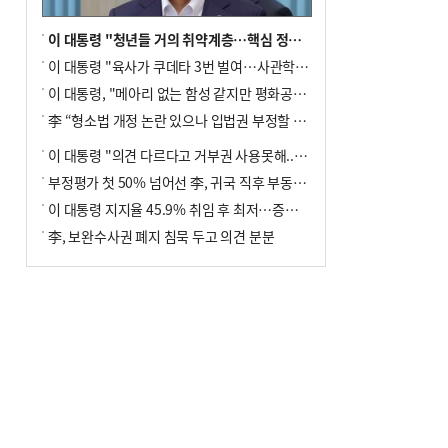
이 대통령 "청년들 거의 취약계층…핵심 정책 재편""
이 대통령 "육사가 쿠데타 3번 벌여…사관학교 통합 신속히 추진"
이 대통령, "메아리 없는 함성 같지만 평화공존책 계속해야"
李 “형소법 개정 논란 있으나 입법권 부정할 만큼은 아냐”(종합)
이 대통령 "의견 다르다고 거부권 사용못해.. 입법권 부정할 상황이라 보기 어려워"
부정평가 첫 50% 넘어선 李, 귀국 직후 부동산·증시 점검(종합)
이 대통령 지지율 45.9% 취임 후 최저…증시 폭락·연임 개헌 논란 영향
李, 보완수사권 폐지 침묵 두고 의견 분분