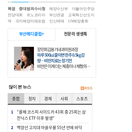
폭염
중대범죄수사청
해양수산부
더불어민주당
전당대회
르노코리아
부산관광
교육혁신선도지
역
극지해양미래포럼
인신매매
UN해양총회
부산메디클럽+
전문의 생생톡
장민희김용기내과의원과장
하루 500㎉ 줄이면 한주 0.5㎏ 감
량…비만치료는 장기전
비만은 이제 더는 체중이나 체형의 문
제가 아니다. 하나의 질병으로 인지
하고 치료와 관리를 해야 한다. 세계
보건기구(WHO)는 이미 1994년 비만
많이 본 뉴스
을 인류의 중요한
종합
정치
경제
사회
스포츠
1
"올해 코스피 사이드카 43회 중 25회는 삼
전닉스 ETF 이후 발생"
2
백양산 고지대 마을우물 55년 만에 바닥