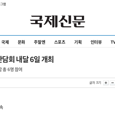
타그램
국제
문화
주말엔
스포츠
기획
인터뷰
T
간담회 내달 6일 개최
 총 6명 참여
글자 크기
계속