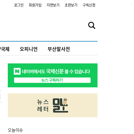
2
로그인
회원가입
지면보기
초판보기
구독신청
V국제
오피니언
부산말사전
오늘
이슈