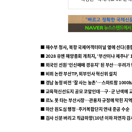
■ 해수부 청사, 북항 국제여객터미널 옆에 선다(종
■ 2028 유엔 해양총회 개최지, ‘부산이냐 제주냐’ 
■ 외국인 선원 ‘인신매매 경유지’ 된 부산…우려가
■ 비위 논란 부산TP, 외부인사 혁신위 설치
■ 르노 못 타는 부산시장…관용차 규정에 막힌 지
■ 마산 원도심 행정·주거복합단지 연내 준공 수순