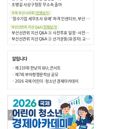
조병길 사상구청장 무소속 출마
주목 부산시의회
[전체보기]
‘장수기업 세무조사 유예’ 파격 인센티브, 부산 유출 막을까
부산선관위 지선 Q&A
[전체보기]
부산선관위 지선 Q&A ③ 사전투표 일정·사전투표함 보관
부산선관위 지선 Q&A ② 선거운동(유권자) 교육감투표용지
알립니다
· 제 219회 한낮의 유U; 콘서트
· 제7회 부마항쟁문학상 공모
· 2026 국제 어린이·청소년 경제아카데미