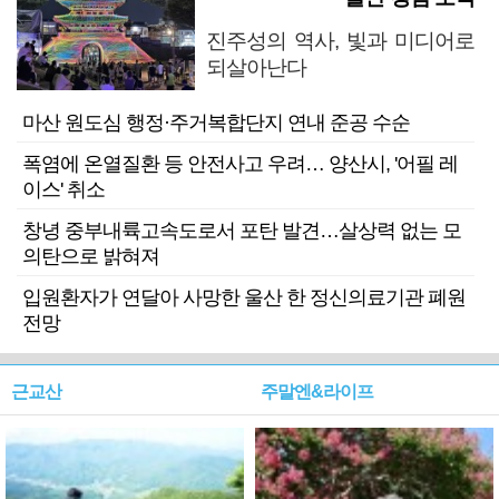
진주성의 역사, 빛과 미디어로
되살아난다
마산 원도심 행정·주거복합단지 연내 준공 수순
폭염에 온열질환 등 안전사고 우려… 양산시, '어필 레
이스' 취소
창녕 중부내륙고속도로서 포탄 발견…살상력 없는 모
의탄으로 밝혀져
입원환자가 연달아 사망한 울산 한 정신의료기관 폐원
전망
근교산
주말엔&라이프