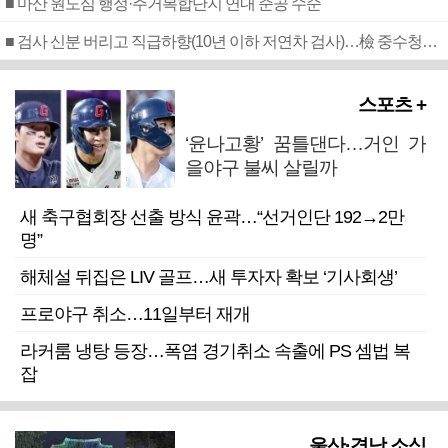
■ 마산 원도심 행정·주거복합단지 연내 준공 수순
■ 검사 신분 버리고 직급하향(10년 이하 저연차 검사)…檢 중수청행 기피
스포츠 +
‘윤나고황’ 꿈틀댄다…거인 가
을야구 불씨 살릴까
새 축구협회장 선출 방식 윤곽…“선거인단 192→2만
명”
해체설 뒤집은 LIV 골프…새 투자자 확보 ‘기사회생’
프로야구 취소…11일부터 재개
라커룸 냉탕 등장…폭염 경기취소 속출에 PS 셈법 복
잡
울산·경남 소식