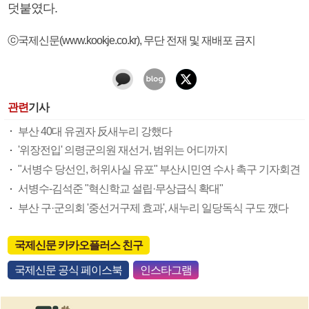
덧붙였다.
ⓒ국제신문(www.kookje.co.kr), 무단 전재 및 재배포 금지
관련
기사
부산 40대 유권자 反새누리 강했다
'위장전입' 의령군의원 재선거, 범위는 어디까지
"서병수 당선인, 허위사실 유포" 부산시민연 수사 촉구 기자회견
서병수-김석준 "혁신학교 설립·무상급식 확대"
부산 구·군의회 '중선거구제 효과', 새누리 일당독식 구도 깼다
국제신문 카카오플러스 친구
국제신문 공식 페이스북
인스타그램