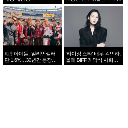
지는 ‘전쟁 속죄’
K팝 아이돌, '밀리언셀러'
‘라이징 스타’ 배우 김민하,
단 1.6%…30년간 등장
올해 BIFF 개막식 사회자
1182개팀 전수조사
확정