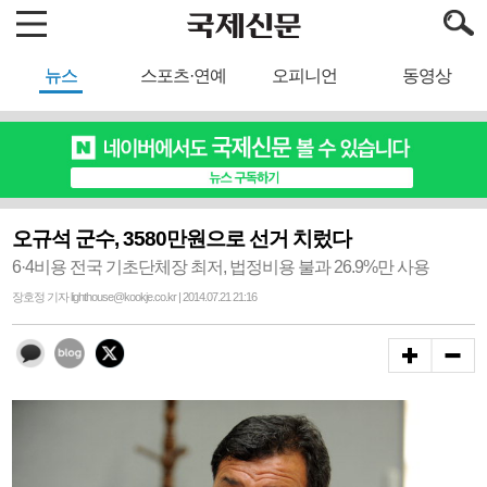
뉴스
스포츠·연예
오피니언
동영상
오규석 군수, 3580만원으로 선거 치렀다
6·4비용 전국 기초단체장 최저, 법정비용 불과 26.9%만 사용
장호정 기자 lighthouse@kookje.co.kr | 2014.07.21 21:16