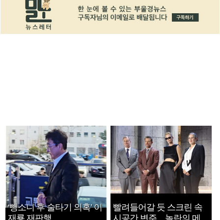
‘뺑소니 후 술타기 의혹’ 이
빨려들어갈 듯 스크린 속
재룡 재판행
시공간 변주…놀란의 메시