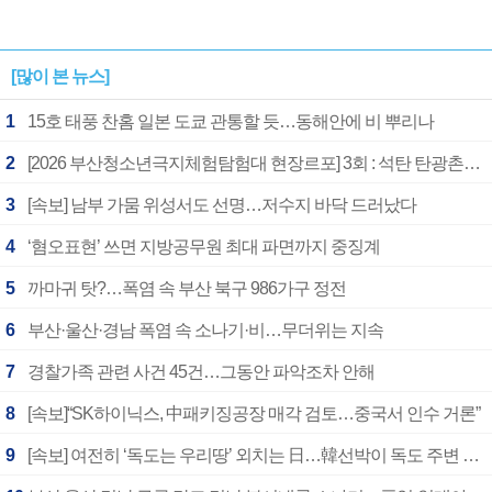
[많이 본 뉴스]
1
15호 태풍 찬홈 일본 도쿄 관통할 듯…동해안에 비 뿌리나
2
[2026 부산청소년극지체험탐험대 현장르포] 3회 : 석탄 탄광촌에서 북극 연구의 중심지로
3
[속보] 남부 가뭄 위성서도 선명…저수지 바닥 드러났다
4
‘혐오표현’ 쓰면 지방공무원 최대 파면까지 중징계
5
까마귀 탓?…폭염 속 부산 북구 986가구 정전
6
부산·울산·경남 폭염 속 소나기·비…무더위는 지속
7
경찰가족 관련 사건 45건…그동안 파악조차 안해
8
[속보]“SK하이닉스, 中패키징공장 매각 검토…중국서 인수 거론”
9
[속보] 여전히 ‘독도는 우리땅’ 외치는 日…韓선박이 독도 주변 해양조사 활동하자 반발