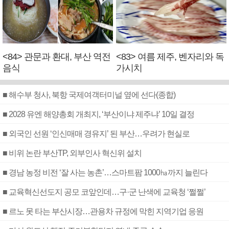
<84> 관문과 환대, 부산 역전
<83> 여름 제주, 벤자리와 독
음식
가시치
■ 해수부 청사, 북항 국제여객터미널 옆에 선다(종합)
■ 2028 유엔 해양총회 개최지, ‘부산이냐 제주냐’ 10일 결정
■ 외국인 선원 ‘인신매매 경유지’ 된 부산…우려가 현실로
■ 비위 논란 부산TP, 외부인사 혁신위 설치
■ 경남 농정 비전 ‘잘 사는 농촌’…스마트팜 1000㏊까지 늘린다
■ 교육혁신선도지 공모 코앞인데…구·군 난색에 교육청 ‘쩔쩔’
■ 르노 못 타는 부산시장…관용차 규정에 막힌 지역기업 응원