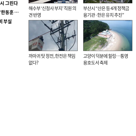
다시 그린다
해수부 ‘신청사 부지’ 직원 의
부산시 “산은 등 4개 정책금
■ 국힘 부산시당, ‘정이한 조력’ 시의원 윤리위에…‘한동훈 지지’도 신고접수
견 반영
융기관·한은 유치 추진”
비 부실
까마귀 탓 정전, 한전은 책임
고양이 덕분에 힐링…통영
없다?
용호도서 축제