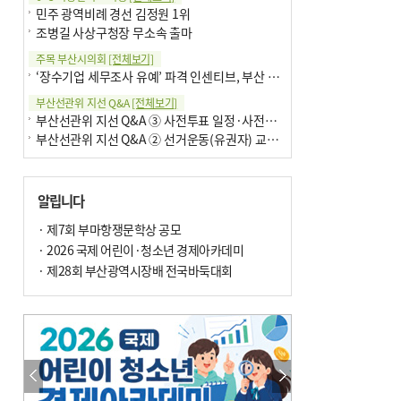
민주 광역비례 경선 김정원 1위
조병길 사상구청장 무소속 출마
주목 부산시의회
[전체보기]
‘장수기업 세무조사 유예’ 파격 인센티브, 부산 유출 막을까
부산선관위 지선 Q&A
[전체보기]
부산선관위 지선 Q&A ③ 사전투표 일정·사전투표함 보관
부산선관위 지선 Q&A ② 선거운동(유권자) 교육감투표용지
알립니다
· 제7회 부마항쟁문학상 공모
· 2026 국제 어린이·청소년 경제아카데미
· 제28회 부산광역시장배 전국바둑대회