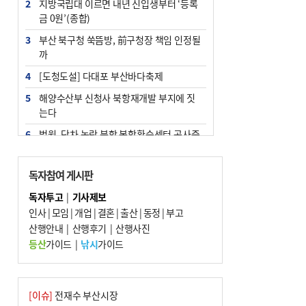
2
지방국립대 이르면 내년 신입생부터 ‘등록
금 0원’(종합)
3
부산 북구청 쑥뜸방, 前구청장 책임 인정될
까
4
[도청도설] 다대포 부산바다축제
5
해양수산부 신청사 북항재개발 부지에 짓
는다
6
법원, 단차 논란 북항 복합환승센터 공사중
지 관련 현장검증
7
지역 상권도 말라죽을 판이라…가뭄 속 밀
독자참여 게시판
양물축제 강행 논란
독자투고
|
기사제보
8
통영시민 추석 전 35만 원 받는다
인사
|
모임
|
개업
|
결혼
|
출산
|
동정
|
부고
9
산행안내
부산 철강공장 50대 노동자 추락사
|
산행후기
|
산행사진
등산
가이드
|
낚시
가이드
10
국힘 부산시당, ‘정이한 조력’ 시의원 윤리
위에…‘한동훈 지지’도 신고접수
[이슈]
전재수 부산시장