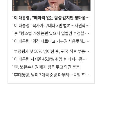
이 대통령, "메아리 없는 함성 같지만 평화공존책 계속해야"
이 대통령 "육사가 쿠데타 3번 벌여…사관학교 통합 신속히 추진"
李 “형소법 개정 논란 있으나 입법권 부정할 만큼은 아냐”(종합)
이 대통령 "의견 다르다고 거부권 사용못해.. 입법권 부정할 상황이라 보기 어려워"
부정평가 첫 50% 넘어선 李, 귀국 직후 부동산·증시 점검(종합)
이 대통령 지지율 45.9% 취임 후 최저…증시 폭락·연임 개헌 논란 영향
李, 보완수사권 폐지 침묵 두고 의견 분분
李대통령, 남미 3개국 순방 마무리…독일 프랑크푸르트 향해 출발