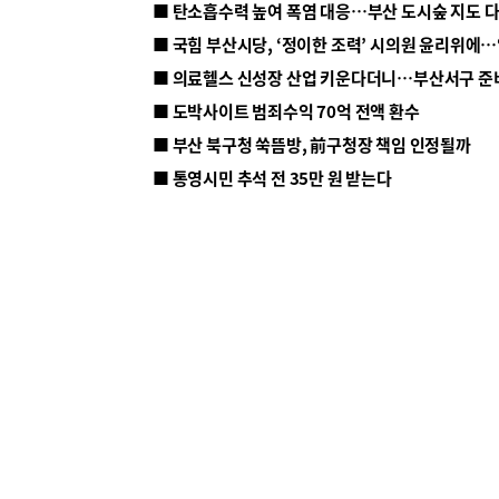
■ 탄소흡수력 높여 폭염 대응…부산 도시숲 지도 
■ 의료헬스 신성장 산업 키운다더니…부산서구 준
■ 도박사이트 범죄수익 70억 전액 환수
■ 부산 북구청 쑥뜸방, 前구청장 책임 인정될까
■ 통영시민 추석 전 35만 원 받는다