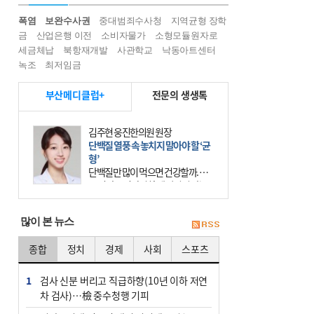
폭염
보완수사권
중대범죄수사청
지역균형 장학
금
산업은행 이전
소비자물가
소형모듈원자로
세금체납
북항재개발
사관학교
낙동아트센터
녹조
최저임금
부산메디클럽+
전문의 생생톡
김주현 웅진한의원 원장
단백질 열풍 속 놓치지 말아야 할 ‘균
형’
단백질만 많이 먹으면 건강할까. 요
즘 건강을 이야기할 때 빠지지 않는
키워드가 단백질이다. 헬스장을 다니
는 젊은 층부터 기초체력을 챙기려는
많이 본 뉴스
중·장년층까지 모두 “
종합
정치
경제
사회
스포츠
1
검사 신분 버리고 직급하향(10년 이하 저연
차 검사)…檢 중수청행 기피