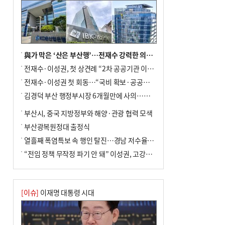
與가 막은 ‘산은 부산행’…전재수 강력한 의지 표명 없인 공염불
전재수·이성권, 첫 상견례 “2차 공공기관 이전 초당 협력”(종합)
전재수·이성권 첫 회동…“국비 확보·공공기관 이전 협력”
김경덕 부산 행정부시장 6개월만에 사의…후임 인선 촉각
부산시, 중국 지방정부와 해양·관광 협력 모색
부산광복원정대 출정식
열흘째 폭염특보 속 행인 탈진…경남 저수율 평년의 절반
“전임 정책 무작정 파기 안 돼” 이성권, 고강도 ‘전재수 견제’ 예고
[이슈]
이재명 대통령 시대