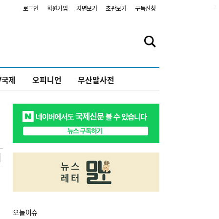
2
로그인
회원가입
지면보기
초판보기
구독신청
V국제
오피니언
부산말사전
오늘
이슈