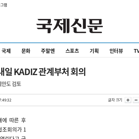
타그램
국제
문화
주말엔
스포츠
기획
인터뷰
T
일 KADIZ 관계부처 회의
제안도 검토
7:49:32
글자 크기
대에 따른 후
협조회의가 1
 열린다고 국