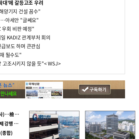
 확대'에 갈등고조 우려
해해양기지 건설 꼼수"
"…아세안 "글쎄요"
Z 우회 비판 예정"
일 KADIZ 관계부처 회의
긴급보도 하며 큰관심
호재 될수도"
고조시키지 않을 듯"< WSJ>
■ 검사 신분 버리고 직급하향(10년 이하 저연차 검사)…檢 중수청행 기피
■ 지역 상권도 말라죽을 판이라…가뭄 속 밀양물축제 강행 논란
(종합)