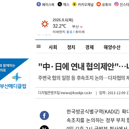
페이스북
엑스
카카오채널
유튜브
인스
사회
정치
경제
해양수산
"中·日에 연내 협의제안"…내
주변국 협의 일정 등 후속조치 논의…다자협의 
디지털콘텐츠팀 inews@kookje.co.kr
| 입력 : 2013-12-09 1
한국방공식별구역(KADIZ) 확
속조치를 논의하는 정부 부처 
0일 오후 2시 국방부 청사에서