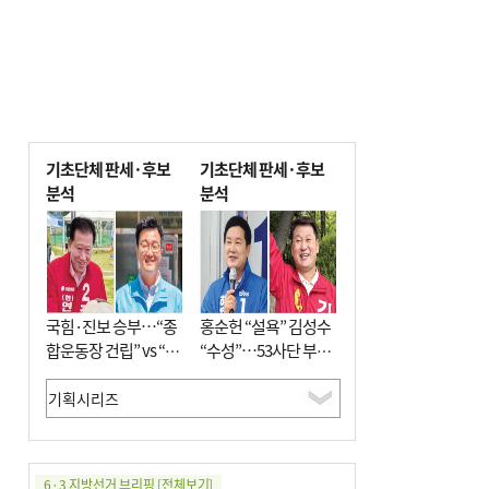
기초단체 판세·후보
기초단체 판세·후보
분석
분석
국힘·진보 승부…“종
홍순헌 “설욕” 김성수
합운동장 건립” vs “출
“수성”…53사단 부지
근 공공버스 도입”
개발엔 한 목소리
6·3 지방선거 브리핑
[전체보기]