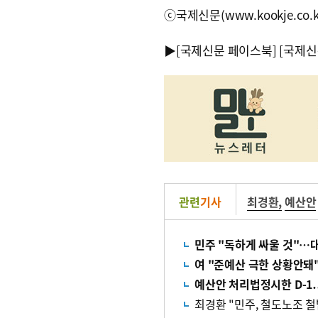
ⓒ국제신문(www.kookje.co.
▶
[국제신문 페이스북]
[국제신
관련
기사
최경환
,
예산안
민주 "독하게 싸울 것"…
여 "준예산 극한 상황안돼
예산안 처리법정시한 D-1
최경환 "민주, 철도노조 