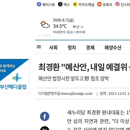
페이스북
엑스
카카오채널
유튜브
인스
사회
정치
경제
해양수산
최경환 "예산안, 내일 예결위
예산안 법정시한 앞두고 野 협조 압박
디지털콘텐츠팀 inews@kookje.co.kr
| 입력 : 2013-12-01 1
새누리당 최경환 원내대표는 1
안 심의 지연과 관련, "더 이상
는 것은 사리에 맞지 않다"며 