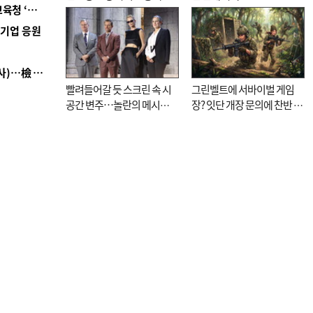
■ 교육혁신선도지 공모 코앞인데…구·군 난색에 교육청 ‘쩔쩔’
기로
역기업 응원
■ 검사 신분 버리고 직급하향(10년 이하 저연차 검사)…檢 중수청행 기피
빨려들어갈 듯 스크린 속 시
그린벨트에 서바이벌 게임
공간 변주…놀란의 메시지
장? 잇단 개장 문의에 찬반 논
는 ‘전쟁 속죄’
쟁