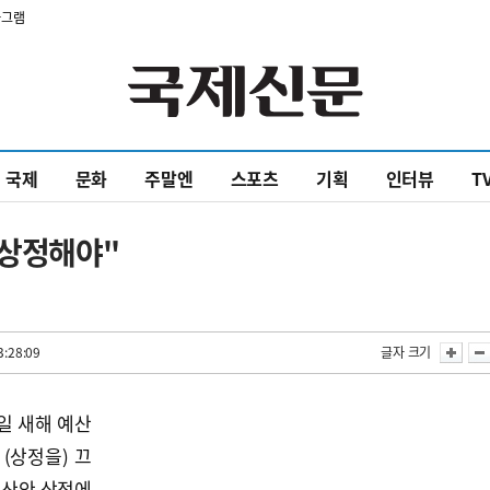
타그램
국제
문화
주말엔
스포츠
기획
인터뷰
T
 상정해야"
3:28:09
글자 크기
일 새해 예산
 (상정을) 끄
예산안 상정에