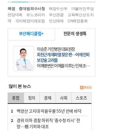
폭염
중대범죄수사청
해양수산부
더불어민주당
전당대회
르노코리아
부산관광
교육혁신선도지
역
극지해양미래포럼
인신매매
UN해양총회
부산메디클럽+
전문의 생생톡
이승준 거인병원 대표원장
회전근개 재파열 잦은 편…어깨 진피
보강술 고려를
어깨병변은 어깨를 이루는 인체 조직
에 발생하는 손상을 말한다. 여기에
는 오십견과 회전근개 증후군, 어깨
의 석회성 힘줄염 등이 있다. 국민건
많이 본 뉴스
강보험에 의하면 어깨병변
종합
정치
경제
사회
스포츠
1
백양산 고지대 마을우물 55년 만에 바닥
2
경위 이하 경찰 하위직 ‘중수청 러시’ 전
망…檢 기피와 대조