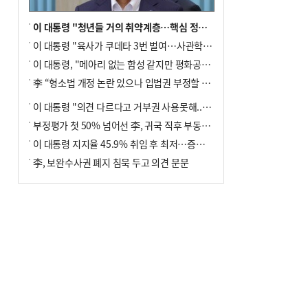
이 대통령 "청년들 거의 취약계층…핵심 정책 재편""
이 대통령 "육사가 쿠데타 3번 벌여…사관학교 통합 신속히 추진"
이 대통령, "메아리 없는 함성 같지만 평화공존책 계속해야"
李 “형소법 개정 논란 있으나 입법권 부정할 만큼은 아냐”(종합)
이 대통령 "의견 다르다고 거부권 사용못해.. 입법권 부정할 상황이라 보기 어려워"
부정평가 첫 50% 넘어선 李, 귀국 직후 부동산·증시 점검(종합)
이 대통령 지지율 45.9% 취임 후 최저…증시 폭락·연임 개헌 논란 영향
李, 보완수사권 폐지 침묵 두고 의견 분분