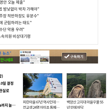
명안 오늘 제출"
법 밤낮없이 박차 가해야"
'주장 적반하장도 유분수"
위에 군림하려는 태도"
수단 악용 우려"
 소속의원 비상대기령
합)
10일 결정
 현실로
피란마을 67년 역사인데…
백양산 고지대 마을우물 55
■ 경남 농정 비전 ‘잘 사는 농촌’…스마트팜 1000㏊까지 늘린다
전교생 24명 아미초 통폐합
년 만에 바닥