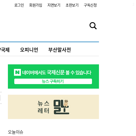
2
로그인
회원가입
지면보기
초판보기
구독신청
V국제
오피니언
부산말사전
오늘
이슈