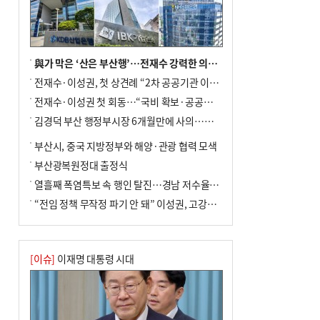
與가 막은 ‘산은 부산행’…전재수 강력한 의지 표명 없인 공염불
전재수·이성권, 첫 상견례 “2차 공공기관 이전 초당 협력”(종합)
전재수·이성권 첫 회동…“국비 확보·공공기관 이전 협력”
김경덕 부산 행정부시장 6개월만에 사의…후임 인선 촉각
부산시, 중국 지방정부와 해양·관광 협력 모색
부산광복원정대 출정식
열흘째 폭염특보 속 행인 탈진…경남 저수율 평년의 절반
“전임 정책 무작정 파기 안 돼” 이성권, 고강도 ‘전재수 견제’ 예고
[이슈]
이재명 대통령 시대