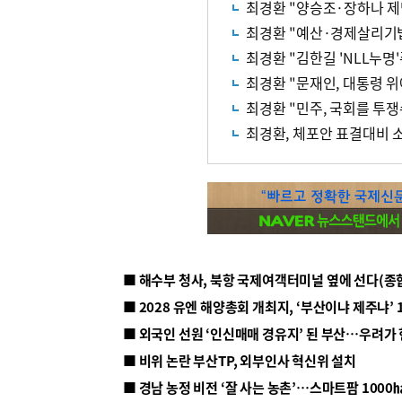
최경환 "양승조·장하나 제
최경환 "예산·경제살리기
최경환 "김한길 'NLL누명
최경환 "문재인, 대통령 
최경환 "민주, 국회를 투쟁
최경환, 체포안 표결대비
■ 해수부 청사, 북항 국제여객터미널 옆에 선다(종
■ 2028 유엔 해양총회 개최지, ‘부산이냐 제주냐’ 
■ 외국인 선원 ‘인신매매 경유지’ 된 부산…우려가
■ 비위 논란 부산TP, 외부인사 혁신위 설치