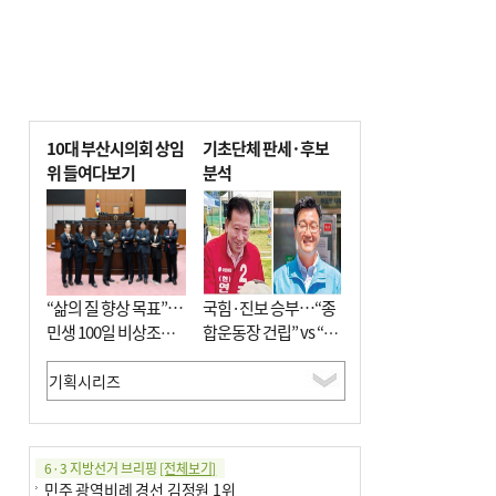
10대 부산시의회 상임
기초단체 판세·후보
위 들여다보기
분석
“삶의 질 향상 목표”…
국힘·진보 승부…“종
민생 100일 비상조치
합운동장 건립” vs “출
면밀 심사
근 공공버스 도입”
6·3 지방선거 브리핑
[전체보기]
민주 광역비례 경선 김정원 1위