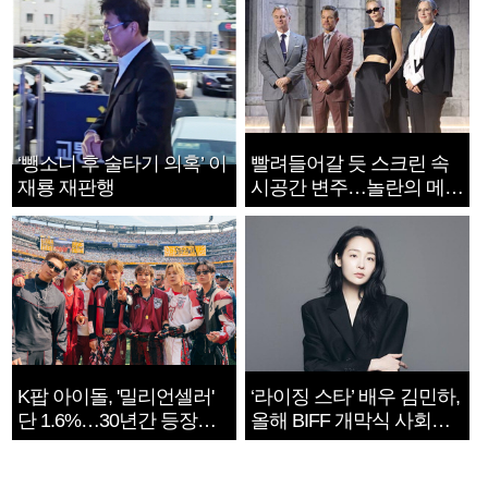
‘뺑소니 후 술타기 의혹’ 이
빨려들어갈 듯 스크린 속
재룡 재판행
시공간 변주…놀란의 메시
지는 ‘전쟁 속죄’
K팝 아이돌, '밀리언셀러'
‘라이징 스타’ 배우 김민하,
단 1.6%…30년간 등장
올해 BIFF 개막식 사회자
1182개팀 전수조사
확정