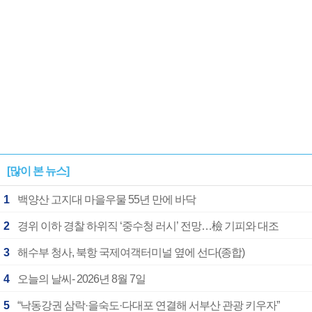
[많이 본 뉴스]
1
백양산 고지대 마을우물 55년 만에 바닥
2
경위 이하 경찰 하위직 ‘중수청 러시’ 전망…檢 기피와 대조
3
해수부 청사, 북항 국제여객터미널 옆에 선다(종합)
4
오늘의 날씨- 2026년 8월 7일
5
“낙동강권 삼락·을숙도·다대포 연결해 서부산 관광 키우자”