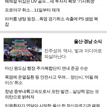
해체설 뒤집은 LIV 골프…새 투자자 확보 ‘기사회생’
프로야구 취소…11일부터 재개
라커룸 냉탕 등장…폭염 경기취소 속출에 PS 셈법 복
잡
울산·경남 소식
진주성의 역사, 빛과 미디어로
되살아난다
마산 원도심 행정·주거복합단지 연내 준공 수순
폭염에 온열질환 등 안전사고 우려… 양산시, '어필 레
이스' 취소
창녕 중부내륙고속도로서 포탄 발견…살상력 없는 모
의탄으로 밝혀져
입원환자가 연달아 사망한 울산 한 정신의료기관 폐원