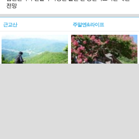
전망
근교산
주말엔&라이프
근교산&그너머…상주·문경
폭염보다 더 뜨거워라…100
청화산~시루봉
일을 붉게 불태울 ‘선비정신’
피었네
PC버전
엑스
페이스북
Copyright ⓒ 2015 All rights reserved by 국제신문