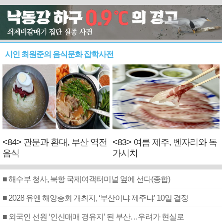
시인 최원준의 음식문화 잡학사전
<84> 관문과 환대, 부산 역전
<83> 여름 제주, 벤자리와 독
음식
가시치
■ 해수부 청사, 북항 국제여객터미널 옆에 선다(종합)
■ 2028 유엔 해양총회 개최지, ‘부산이냐 제주냐’ 10일 결정
■ 외국인 선원 ‘인신매매 경유지’ 된 부산…우려가 현실로