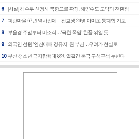
6
[사설] 해수부 신청사 북항으로 확정, 해양수도 도약의 전환점
7
피란마을 67년 역사인데…전교생 24명 아미초 통폐합 기로
8
부울경 주말부터 비소식…‘극한 폭염’ 한풀 꺾일 듯
9
외국인 선원 ‘인신매매 경유지’ 된 부산…우려가 현실로
10
부산 청소년 극지탐험대 8인, 열흘간 북극 구석구석 누빈다