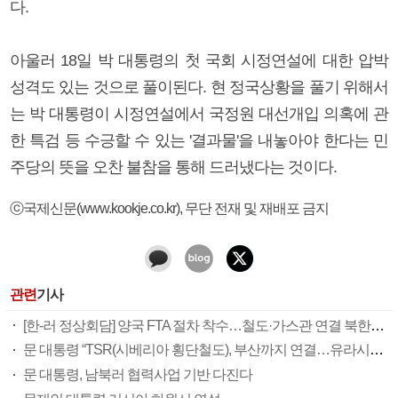
다.
아울러 18일 박 대통령의 첫 국회 시정연설에 대한 압박
성격도 있는 것으로 풀이된다. 현 정국상황을 풀기 위해서
는 박 대통령이 시정연설에서 국정원 대선개입 의혹에 관
한 특검 등 수긍할 수 있는 '결과물'을 내놓아야 한다는 민
주당의 뜻을 오찬 불참을 통해 드러냈다는 것이다.
ⓒ국제신문(www.kookje.co.kr), 무단 전재 및 재배포 금지
관련
기사
[한-러 정상회담] 양국 FTA 절차 착수…철도·가스관 연결 북한과 3각협의
문 대통령 “TSR(시베리아 횡단철도), 부산까지 연결…유라시아 공동번영 기대”
문 대통령, 남북러 협력사업 기반 다진다