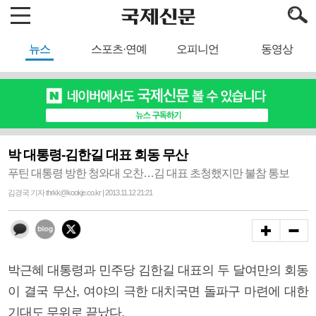
뉴스
스포츠·연예
오피니언
동영상
박 대통령-김한길 대표 회동 무산
푸틴 대통령 방한 청와대 오찬…김 대표 초청했지만 불참 통보
김경국 기자 thrkk@kookje.co.kr | 2013.11.12 21:21
박근혜 대통령과 민주당 김한길 대표의 두 달여만의 회동
이 결국 무산, 여야의 극한 대치국면 돌파구 마련에 대한
기대도 무위로 끝났다.