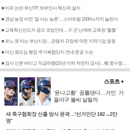
■ 비위 논란 부산TP, 외부인사 혁신위 설치
■ 경남 농정 비전 ‘잘 사는 농촌’…스마트팜 1000㏊까지 늘린다
■ 교육혁신선도지 공모 코앞인데…구·군 난색에 교육청 ‘쩔쩔’
■ 르노 못 타는 부산시장…관용차 규정에 막힌 지역기업 응원
■ 마산 원도심 행정·주거복합단지 연내 준공 수순
■ 검사 신분 버리고 직급하향(10년 이하 저연차 검사)…檢 중수청행 기피
스포츠 +
‘윤나고황’ 꿈틀댄다…거인 가
을야구 불씨 살릴까
새 축구협회장 선출 방식 윤곽…“선거인단 192→2만
명”