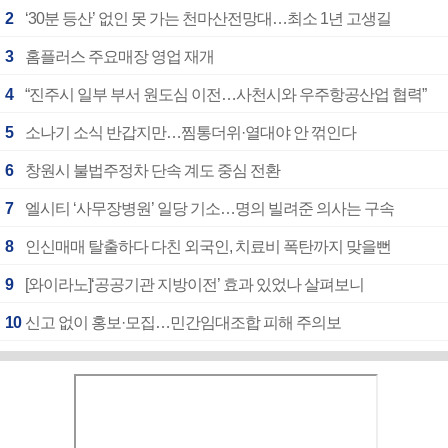
2
‘30분 등산’ 없인 못 가는 천마산전망대…최소 1년 고생길
3
홈플러스 주요매장 영업 재개
4
“진주시 일부 부서 원도심 이전…사천시와 우주항공산업 협력”
5
소나기 소식 반갑지만…찜통더위·열대야 안 꺾인다
6
창원시 불법주정차 단속 계도 중심 전환
7
엘시티 ‘사무장병원’ 일당 기소…명의 빌려준 의사는 구속
8
인신매매 탈출하다 다친 외국인, 치료비 폭탄까지 맞을뻔
9
[와이라노]‘공공기관 지방이전’ 효과 있었나 살펴보니
10
신고 없이 홍보·모집…민간임대조합 피해 주의보