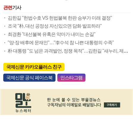
관련
기사
김한길 "헌법수호 VS 헌법불복 한판 승부가 미래 결정"
조국 "朴, 대선 공정성 자신있으면 담화 발표하라"
최경환 "대선불복 유혹은 악마가 내미는 손길"
"양·장 배후에 문재인"…"李수석 참 나쁜 대통령의 수족"
朴 대통령 "도 넘은 과격발언, 정쟁 목적"…김한길 "새누리, 제명 운운은 과잉충성"
국제신문 카카오플러스 친구
국제신문 공식 페이스북
인스타그램