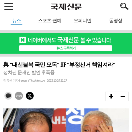
뉴스
스포츠·연예
오피니언
동영상
與 "대선불복 국민 모독" 野 "부정선거 책임져라"
정치권 문재인 발언 후폭풍
정유선 기자 freesun@kookje.co.kr | 2013.10.24 21:17