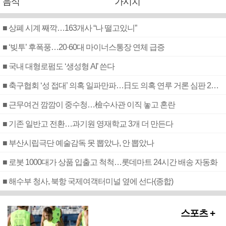
음식
가시치
■ 상폐 시계 째깍…163개사 “나 떨고있니”
■ ‘빚투’ 후폭풍…20·60대 마이너스통장 연체 급증
■ 국내 대형로펌도 ‘생성형 AI’ 쓴다
■ 축구협회 ‘성 접대’ 의혹 일파만파…日도 의혹 연루 거론 심판 2명 조사
■ 근무여건 깜깜이 중수청…檢수사관 이직 놓고 혼란
■ 기존 일반고 전환…과기원 영재학교 3개 더 만든다
■ 부산시립극단 예술감독 못 뽑았나, 안 뽑았나
■ 로봇 1000대가 상품 입출고 척척…롯데마트 24시간 배송 자동화
■ 해수부 청사, 북항 국제여객터미널 옆에 선다(종합)
스포츠 +