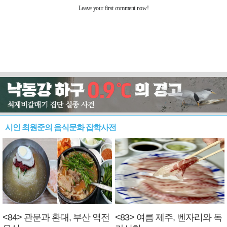
시인 최원준의 음식문화 잡학사전
<84> 관문과 환대, 부산 역전
<83> 여름 제주, 벤자리와 독