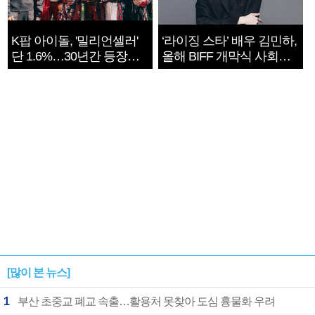
K팝 아이돌, '밀리언셀러'
‘라이징 스타’ 배우 김민하,
단 1.6%…30년간 등장
올해 BIFF 개막식 사회자
1182개팀 전수조사
확정
[많이 본 뉴스]
1
부산 초중교 폐교 속출…활용처 못찾아 도심 흉물화 우려