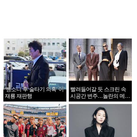
‘뺑소니 후 술타기 의혹’ 이
빨려들어갈 듯 스크린 속
재룡 재판행
시공간 변주…놀란의 메시
지는 ‘전쟁 속죄’