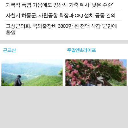
기록적 폭염·가뭄에도 양산시 가축 폐사 ‘낮은 수준’
사천시 하동군, 사천공항 확장과 CIQ 설치 공동 건의
고성군의회, 국외출장비 3800만 원 전액 삭감 '군민에
환원'
근교산
주말엔&라이프
근교산&그너머…상주·문경
폭염보다 더 뜨거워라…100
청화산~시루봉
일을 붉게 불태울 ‘선비정신’
피었네