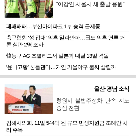
“이강인 서울서 새 출발 응원”
패패패패…부산아이파크 1부 승격 급제동
축구협회 ‘성 접대’ 의혹 일파만파…日도 의혹 연루 거
론 심판 2명 조사
韓농구 AG 조별리그서 일본과 내달 13일 격돌
‘윤나고황’ 꿈틀댄다…거인 가을야구 불씨 살릴까
울산·경남 소식
창원시 불법주정차 단속 계도
중심 전환
김해시의회, 11일 544억 원 규모 민생지원금 조례안 처
리 주목