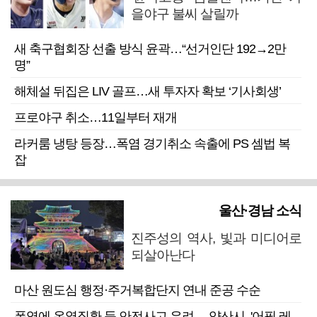
을야구 불씨 살릴까
새 축구협회장 선출 방식 윤곽…“선거인단 192→2만
명”
해체설 뒤집은 LIV 골프…새 투자자 확보 ‘기사회생’
프로야구 취소…11일부터 재개
라커룸 냉탕 등장…폭염 경기취소 속출에 PS 셈법 복
잡
울산·경남 소식
진주성의 역사, 빛과 미디어로
되살아난다
마산 원도심 행정·주거복합단지 연내 준공 수순
폭염에 온열질환 등 안전사고 우려… 양산시, '어필 레