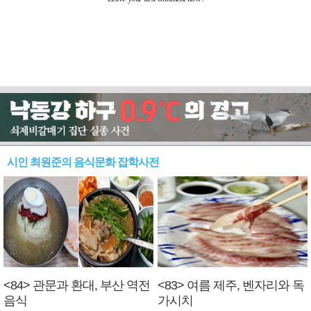
시인 최원준의 음식문화 잡학사전
<84> 관문과 환대, 부산 역전
<83> 여름 제주, 벤자리와 독
음식
가시치