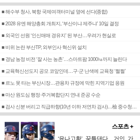
■ 해수부 청사, 북항 국제여객터미널 옆에 선다(종합)
■ 2028 유엔 해양총회 개최지, ‘부산이냐 제주냐’ 10일 결정
■ 외국인 선원 ‘인신매매 경유지’ 된 부산…우려가 현실로
■ 비위 논란 부산TP, 외부인사 혁신위 설치
■ 경남 농정 비전 ‘잘 사는 농촌’…스마트팜 1000㏊까지 늘린다
■ 교육혁신선도지 공모 코앞인데…구·군 난색에 교육청 ‘쩔쩔’
■ 르노 못 타는 부산시장…관용차 규정에 막힌 지역기업 응원
■ 마산 원도심 행정·주거복합단지 연내 준공 수순
■ 검사 신분 버리고 직급하향(10년 이하 저연차 검사)…檢 중수청행 기피
스포츠 +
‘윤나고황’ 꿈틀댄다…거인 가