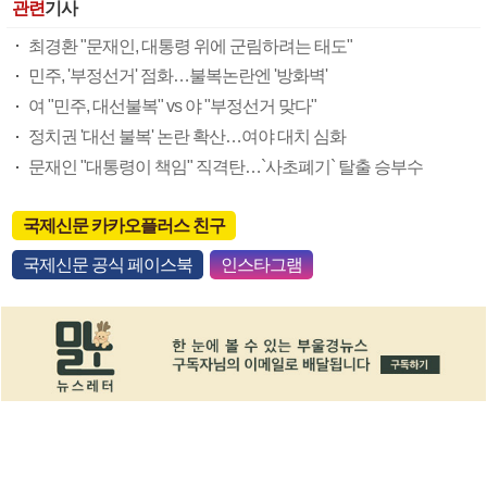
관련
기사
최경환 "문재인, 대통령 위에 군림하려는 태도"
민주, '부정선거' 점화…불복논란엔 '방화벽'
여 "민주, 대선불복" vs 야 "부정선거 맞다"
정치권 '대선 불복' 논란 확산…여야 대치 심화
문재인 "대통령이 책임" 직격탄…`사초폐기` 탈출 승부수
국제신문 카카오플러스 친구
국제신문 공식 페이스북
인스타그램