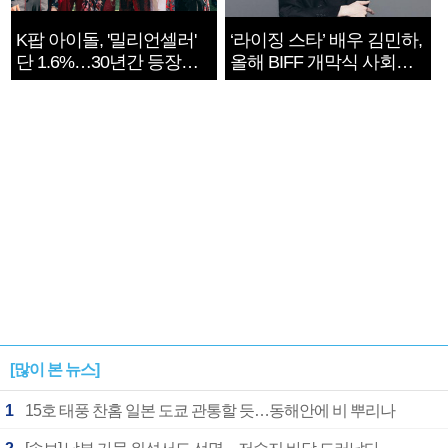
K팝 아이돌, '밀리언셀러'
‘라이징 스타’ 배우 김민하,
단 1.6%…30년간 등장
올해 BIFF 개막식 사회자
1182개팀 전수조사
확정
[많이 본 뉴스]
1
15호 태풍 찬홈 일본 도쿄 관통할 듯…동해안에 비 뿌리나