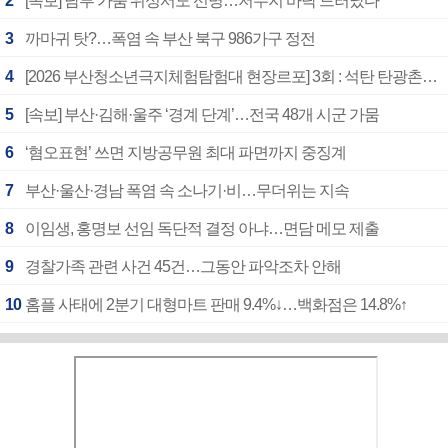
2
[속보] 남부 가뭄 위성서도 선명…저수지 바닥 드러났다
3
까마귀 탓?…폭염 속 부산 북구 986가구 정전
4
[2026 부산청소년극지체험탐험대 현장르포] 3회 : 석탄 탄광촌에서 북극 연구의 중심지로
5
[속보] 부산·김해·울주 ‘경계 단계’…전국 48개 시군 가뭄
6
‘혐오표현’ 쓰면 지방공무원 최대 파면까지 중징계
7
부산·울산·경남 폭염 속 소나기·비…무더위는 지속
8
이임생, 홍명보 선임 독단적 결정 아냐…면담 메모 제출
9
경찰가족 관련 사건 45건…그동안 파악조차 안해
10
홈플 사태에 2분기 대형마트 판매 9.4%↓…백화점은 14.8%↑