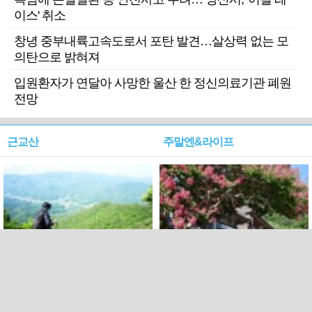
이스' 취소
창녕 중부내륙고속도로서 포탄 발견…살상력 없는 모
의탄으로 밝혀져
입원환자가 연달아 사망한 울산 한 정신의료기관 폐원
전망
근교산
주말엔&라이프
근교산&그너머…상주·문경
폭염보다 더 뜨거워라…100
청화산~시루봉
일을 붉게 불태울 ‘선비정신’
피었네