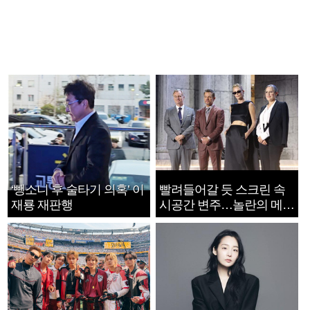
‘뺑소니 후 술타기 의혹’ 이
빨려들어갈 듯 스크린 속
재룡 재판행
시공간 변주…놀란의 메시
지는 ‘전쟁 속죄’