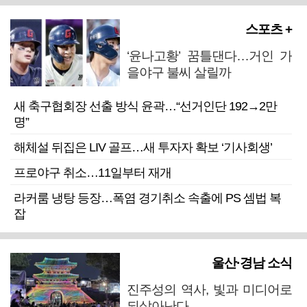
스포츠 +
‘윤나고황’ 꿈틀댄다…거인 가
을야구 불씨 살릴까
새 축구협회장 선출 방식 윤곽…“선거인단 192→2만
명”
해체설 뒤집은 LIV 골프…새 투자자 확보 ‘기사회생’
프로야구 취소…11일부터 재개
라커룸 냉탕 등장…폭염 경기취소 속출에 PS 셈법 복
잡
울산·경남 소식
진주성의 역사, 빛과 미디어로
되살아난다