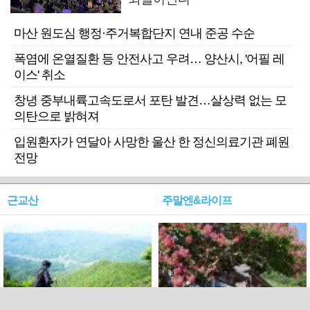
마산 원도심 행정·주거복합단지 연내 준공 수순
폭염에 온열질환 등 안전사고 우려… 양산시, '어필 레
이스' 취소
창녕 중부내륙고속도로서 포탄 발견…살상력 없는 모
의탄으로 밝혀져
입원환자가 연달아 사망한 울산 한 정신의료기관 폐원
전망
근교산
주말엔&라이프