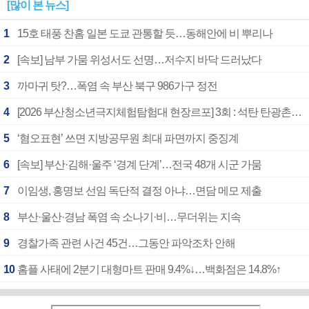
[많이 본 뉴스]
1
15호 태풍 찬홈 일본 도쿄 관통할 듯…동해안에 비 뿌리나
2
[속보] 남부 가뭄 위성서도 선명…저수지 바닥 드러났다
3
까마귀 탓?…폭염 속 부산 북구 986가구 정전
4
[2026 부산청소년극지체험탐험대 현장르포] 3회 : 석탄 탄광촌에서 북극 연구의 중심지로
5
‘혐오표현’ 쓰면 지방공무원 최대 파면까지 중징계
6
[속보] 부산·김해·울주 ‘경계 단계’…전국 48개 시군 가뭄
7
이임생, 홍명보 선임 독단적 결정 아냐…면담 메모 제출
8
부산·울산·경남 폭염 속 소나기·비…무더위는 지속
9
경찰가족 관련 사건 45건…그동안 파악조차 안해
10
홈플 사태에 2분기 대형마트 판매 9.4%↓…백화점은 14.8%↑