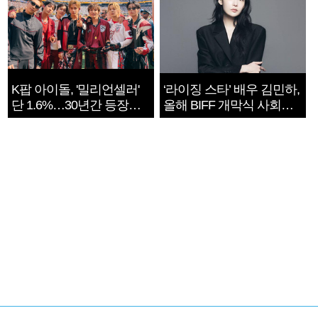
K팝 아이돌, '밀리언셀러'
‘라이징 스타’ 배우 김민하,
단 1.6%…30년간 등장
올해 BIFF 개막식 사회자
1182개팀 전수조사
확정