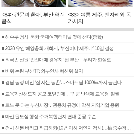
<84> 관문과 환대, 부산 역전
<83> 여름 제주, 벤자리와 독
음식
가시치
■ 해수부 청사, 북항 국제여객터미널 옆에 선다(종합)
■ 2028 유엔 해양총회 개최지, ‘부산이냐 제주냐’ 10일 결정
■ 외국인 선원 ‘인신매매 경유지’ 된 부산…우려가 현실로
■ 비위 논란 부산TP, 외부인사 혁신위 설치
■ 경남 농정 비전 ‘잘 사는 농촌’…스마트팜 1000㏊까지 늘린다
■ 교육혁신선도지 공모 코앞인데…구·군 난색에 교육청 ‘쩔쩔’
■ 르노 못 타는 부산시장…관용차 규정에 막힌 지역기업 응원
■ 마산 원도심 행정·주거복합단지 연내 준공 수순
■ 검사 신분 버리고 직급하향(10년 이하 저연차 검사)…檢 중수청행 기피