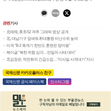
관련
기사
北매체, 美 B-52 격추 '그래픽 영상' 공개
北, 대남기구 앞세워 朴대통령 비난수위 높여
미국 "B-2 폭격기 한반도 훈련은 방어용"
헤이글 "북한 위험 심각…만일의 사태 대비"
北김정은, 작전회의 긴급소집…"미사일 사격대기"지시
국제신문 카카오플러스 친구
국제신문 공식 페이스북
인스타그램