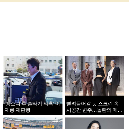
‘뺑소니 후 술타기 의혹’ 이
빨려들어갈 듯 스크린 속
재룡 재판행
시공간 변주…놀란의 메시
지는 ‘전쟁 속죄’