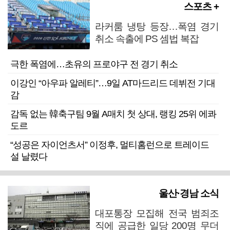
스포츠 +
라커룸 냉탕 등장…폭염 경기
취소 속출에 PS 셈법 복잡
극한 폭염에…초유의 프로야구 전 경기 취소
이강인 “아우파 알레티”…9일 AT마드리드 데뷔전 기대
감
감독 없는 韓축구팀 9월 A매치 첫 상대, 랭킹 25위 에콰
도르
“성공은 자이언츠서” 이정후, 멀티홈런으로 트레이드
설 날렸다
울산·경남 소식
대포통장 모집해 전국 범죄조
직에 공급한 일당 200명 무더