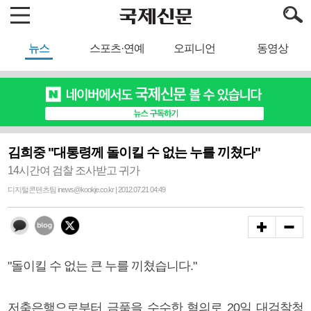
뉴스
스포츠·연예
오피니언
동영상
김희중 "대통령께 돌이킬 수 없는 누를 끼쳤다"
14시간여 검찰 조사받고 귀가
디지털콘텐츠팀 inews@kookje.co.kr | 2012.07.21 04:49
"돌이킬 수 없는 큰 누를 끼쳤습니다."
저축은행으로부터 금품을 수수한 혐의로 20일 대검찰청