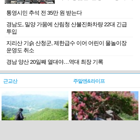
기 검거
통영시민 추석 전 35만 원 받는다
경남도, 밀양 가뭄에 산림청 산불진화차량 22대 긴급
투입
지리산 기슭 산청군, 제한급수 이어 어린이 물놀이장
운영도 취소
경남 양산 20일째 열대야…역대 최장 기록
근교산
주말엔&라이프