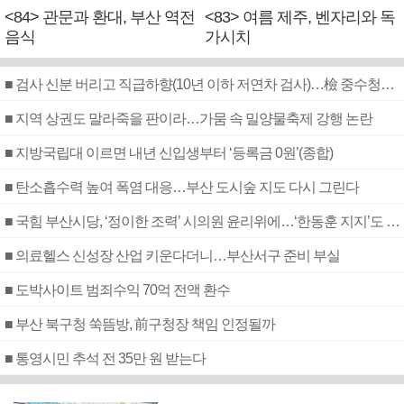
<84> 관문과 환대, 부산 역전
<83> 여름 제주, 벤자리와 독
음식
가시치
■ 검사 신분 버리고 직급하향(10년 이하 저연차 검사)…檢 중수청행 기피
■ 지역 상권도 말라죽을 판이라…가뭄 속 밀양물축제 강행 논란
■ 지방국립대 이르면 내년 신입생부터 ‘등록금 0원’(종합)
■ 탄소흡수력 높여 폭염 대응…부산 도시숲 지도 다시 그린다
■ 국힘 부산시당, ‘정이한 조력’ 시의원 윤리위에…‘한동훈 지지’도 신고접수
■ 의료헬스 신성장 산업 키운다더니…부산서구 준비 부실
■ 도박사이트 범죄수익 70억 전액 환수
■ 부산 북구청 쑥뜸방, 前구청장 책임 인정될까
■ 통영시민 추석 전 35만 원 받는다