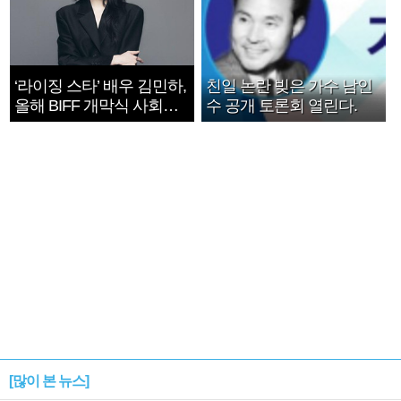
‘라이징 스타’ 배우 김민하,
친일 논란 빚은 가수 남인
올해 BIFF 개막식 사회자
수 공개 토론회 열린다.
확정
[많이 본 뉴스]