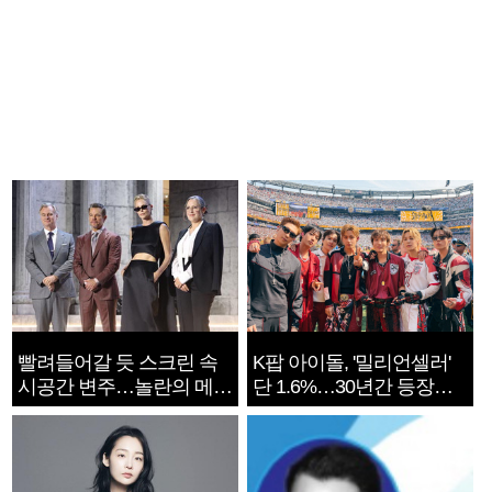
빨려들어갈 듯 스크린 속
K팝 아이돌, '밀리언셀러'
시공간 변주…놀란의 메시
단 1.6%…30년간 등장
지는 ‘전쟁 속죄’
1182개팀 전수조사