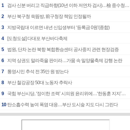
1
검사 신분 버리고 직급하향(10년 이하 저연차 검사)…檢 중수청행 기피
2
부산 북구청 쑥뜸방, 前구청장 책임 인정될까
3
지방국립대 이르면 내년 신입생부터 ‘등록금 0원’(종합)
4
[도청도설] 다대포 부산바다축제
5
법원, 단차 논란 북항 복합환승센터 공사중지 관련 현장검증
6
지역 상권도 말라죽을 판이라…가뭄 속 밀양물축제 강행 논란
7
통영시민 추석 전 35만 원 받는다
8
부산 철강공장 50대 노동자 추락사
9
국힘 부산시당, ‘정이한 조력’ 시의원 윤리위에…‘한동훈 지지’도 신고접수
10
탄소흡수력 높여 폭염 대응…부산 도시숲 지도 다시 그린다