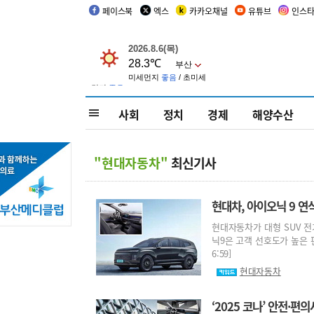
페이스북
엑스
카카오채널
유튜브
인스
사회
정치
경제
해양수산
"현대자동차"
최신기사
현대차, 아이오닉 9 연
현대자동차가 대형 SUV 전기
닉9은 고객 선호도가 높은 편
6:59]
현대자동차
‘2025 코나’ 안전·편