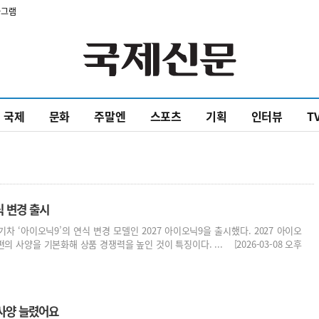
타그램
국제
문화
주말엔
스포츠
기획
인터뷰
T
식 변경 출시
차 ‘아이오닉9’의 연식 변경 모델인 2027 아이오닉9을 출시했다. 2027 아이오
의 사양을 기본화해 상품 경쟁력을 높인 것이 특징이다. ... [2026-03-08 오후
의사양 늘렸어요