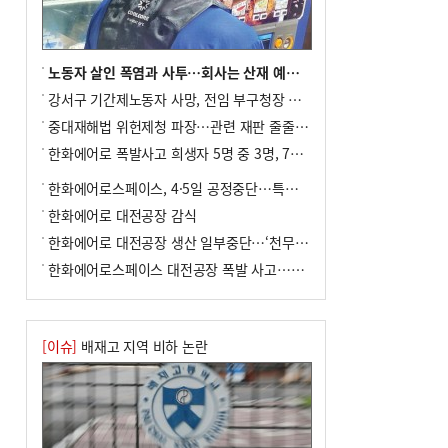
8
통영시민 추석 전 35만 원 받는다
9
부산 철강공장 50대 노동자 추락사
10
국힘 부산시당, ‘정이한 조력’ 시의원 윤리
노동자 살인 폭염과 사투…회사는 산재 예방·전기료 절감 전력
위에…‘한동훈 지지’도 신고접수
강서구 기간제노동자 사망, 전임 부구청장 檢 송치
중대재해법 위헌제청 파장…관련 재판 줄줄이 브레이크
한화에어로 폭발사고 희생자 5명 중 3명, 7일 영면
한화에어로스페이스, 4·5일 공정중단…특별 안전점검
한화에어로 대전공장 감식
한화에어로 대전공장 생산 일부중단…‘천무’ 수출 비상
한화에어로스페이스 대전공장 폭발 사고…5명 사망·2명 부상(종합)
[이슈]
배재고 지역 비하 논란