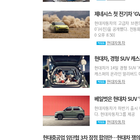
제네시스 첫 전기차 ‘GV
현대자동차의 고급차 브랜드
0’(사진)을 공개했다. 전동화
0 오후 8:50]
현대자동차
현대차, 경형 SUV 캐
현대차가 14일 경형 SUV
캐스퍼의 온라인 얼리버드 예약
현대자동차
베일벗은 현대차 SUV 
현대자동차가 하반기 출시 예
다. 현대자동차그룹 제공 [202
현대자동차
현대중공업 임단협 3차 잠정 합의안…현대차 쟁의