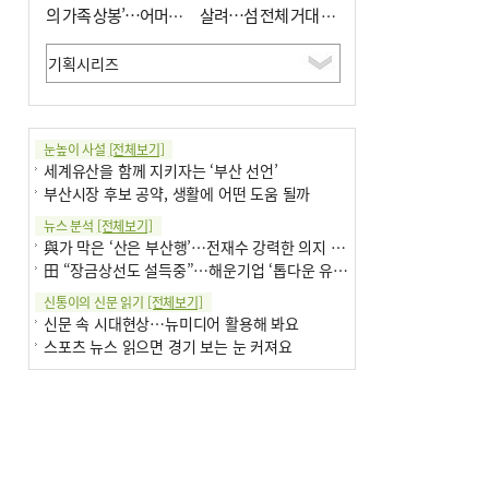
의 가족 상봉’…어머니
살려…섬 전체 거대 정
와 행복 꿈꿔
원으로 조성”
눈높이 사설
[전체보기]
세계유산을 함께 지키자는 ‘부산 선언’
부산시장 후보 공약, 생활에 어떤 도움 될까
뉴스 분석
[전체보기]
與가 막은 ‘산은 부산행’…전재수 강력한 의지 표명 없인 공염불
田 “장금상선도 설득중”…해운기업 ‘톱다운 유치전’ 가속
신통이의 신문 읽기
[전체보기]
신문 속 시대현상…뉴미디어 활용해 봐요
스포츠 뉴스 읽으면 경기 보는 눈 커져요
어떻게 생각하십니까
[전체보기]
구·군 승진 축하화분 관행 없애자니 소상공인 울상
3년째 병상에 있는 구의원…의정활동 못해도 월급 그대로
팩트체크
[전체보기]
금정산 반려견 데리고 갈 수 있나…알아보니 ‘국립공원은 출입 불가’