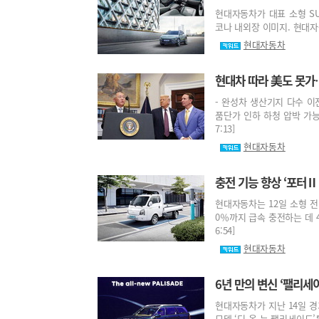
현대자동차가 대표 소형 SUV
코나 내외장 이미지. 현대자동차
현대자동차
현대차 따라 美도 못가
- 완성차 생산기지 다수 이전
품단가 인하 하청 압박 가능성
7:13]
현대자동차
충전 기능 향상 ‘포터Ⅱ
현대자동차는 12일 소형 전
0％까지 급속 충전하는 데 4
6:54]
현대자동차
6년 만의 변신 ‘팰리세
현대자동차가 지난 14일 
모델 ‘디 올 뉴 팰리세이드’를 