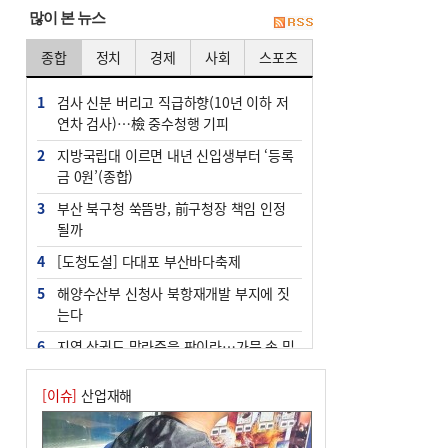
많이 본 뉴스
종합
정치
경제
사회
스포츠
1
검사 신분 버리고 직급하향(10년 이하 저
연차 검사)…檢 중수청행 기피
2
지방국립대 이르면 내년 신입생부터 ‘등록
금 0원’(종합)
3
부산 북구청 쑥뜸방, 前구청장 책임 인정
될까
4
[도청도설] 다대포 부산바다축제
5
해양수산부 신청사 북항재개발 부지에 짓
는다
6
지역 상권도 말라죽을 판이라…가뭄 속 밀
양물축제 강행 논란
[이슈]
산업재해
7
법원, 단차 논란 북항 복합환승센터 공사
중지 관련 현장검증