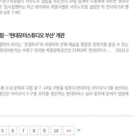
무·연구직원들이 사무노조 설립을 추진한다.19일 업계와 노동계에 따르면 현대차
조’ 임시집행부는 최근 회의에서 계열사별로 사무노조를 설립한 뒤 연대하기로 했
 오후 7:44]
경험…‘현대모터스튜디오 부산’ 개관
철학이 보이는 ‘콘셉트카’와 자동차와 문화·예술을 결합한 콘텐츠를 즐길 수 있는
대자동차는 수영구 망미동 복합문화공간인 F1963에 ‘현대모터스 ... [2021-0
품 수급 문제로 다음 달 7∼14일 가동을 멈춘다.현대차는 아이오닉 5를 생산하는
 중단은 아이오닉 5 구동 모터를 생산하는 현대모비스 설비 일부에 문제가 발생해
>
5
6
7
8
9
10
>>