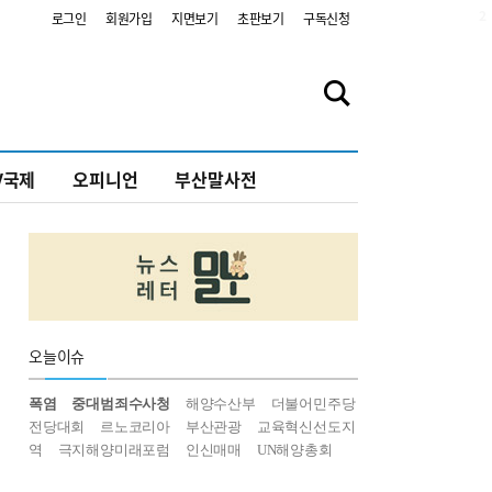
2
로그인
회원가입
지면보기
초판보기
구독신청
V국제
오피니언
부산말사전
오늘
이슈
폭염
중대범죄수사청
해양수산부
더불어민주당
전당대회
르노코리아
부산관광
교육혁신선도지
역
극지해양미래포럼
인신매매
UN해양총회