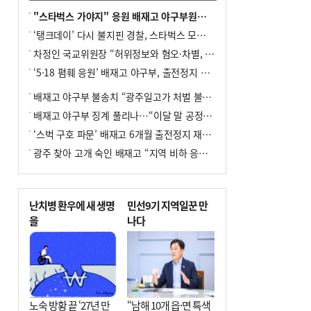
"스타벅스 가야지" 응원 배재고 야구부원들, 학교서 징계 처분
‘탱크데이’ 다시 불지핀 경찰, 스타벅스 모욕 혐의 압수수색
차정인 국교위원장 “허위정보와 혐오·차별, 학교 교실까지 유입"
‘5·18 폄훼 응원’ 배재고 야구부, 출전정지 6개월→1개월 감경
배재고 야구부 불송치 “광주일고가 처벌 불원 의사 표해”
배재고 야구부 징계 풀리나…“이달 말 공정위서 재심의”
‘스벅 구호 파문’ 배재고 6개월 출전정지 재심 신청키로
광주 찾아 고개 숙인 배재고 “지역 비하 응원 잘못”(종합)
난치병 환우에 새 생명
민선9기 지역일꾼 만
을
나다
노숙 방황 끝 ‘27년 만
“남해 10개 읍·면 특색