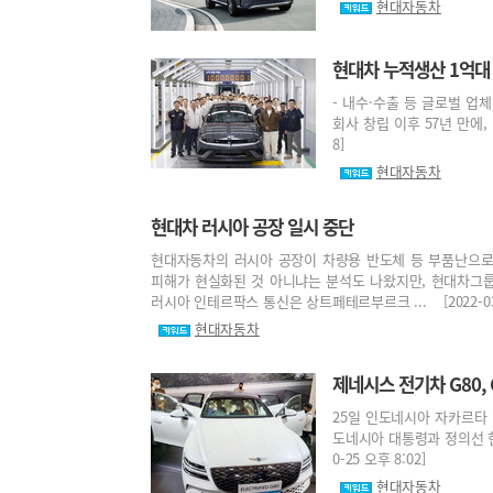
현대자동차
현대차 누적생산 1억대
- 내수·수출 등 글로벌 업
회사 창립 이후 57년 만에, 1
8]
현대자동차
현대차 러시아 공장 일시 중단
현대자동차의 러시아 공장이 차량용 반도체 등 부품난으로
피해가 현실화된 것 아니냐는 분석도 나왔지만, 현대차그
러시아 인테르팍스 통신은 상트페테르부르크 ... [2022-03-0
현대자동차
제네시스 전기차 G80,
25일 인도네시아 자카르타
도네시아 대통령과 정의선 현대
0-25 오후 8:02]
현대자동차