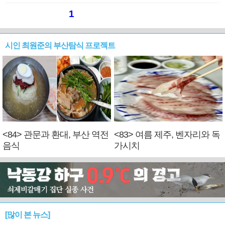
1
시인 최원준의 부산탐식 프로젝트
<84> 관문과 환대, 부산 역전
<83> 여름 제주, 벤자리와 독
음식
가시치
[많이 본 뉴스]