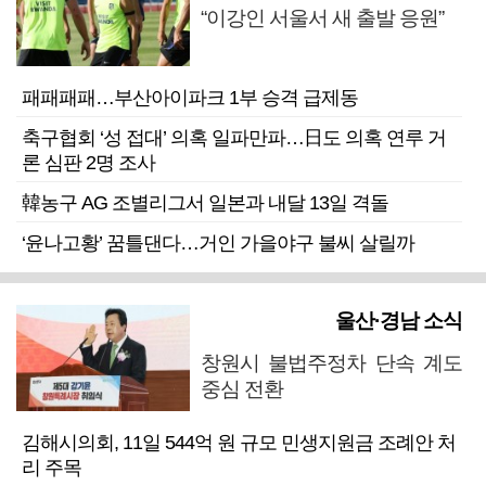
“이강인 서울서 새 출발 응원”
패패패패…부산아이파크 1부 승격 급제동
축구협회 ‘성 접대’ 의혹 일파만파…日도 의혹 연루 거
론 심판 2명 조사
韓농구 AG 조별리그서 일본과 내달 13일 격돌
‘윤나고황’ 꿈틀댄다…거인 가을야구 불씨 살릴까
울산·경남 소식
창원시 불법주정차 단속 계도
중심 전환
김해시의회, 11일 544억 원 규모 민생지원금 조례안 처
리 주목