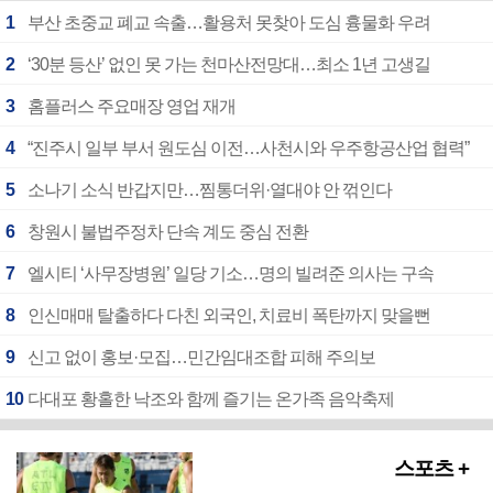
1
부산 초중교 폐교 속출…활용처 못찾아 도심 흉물화 우려
2
‘30분 등산’ 없인 못 가는 천마산전망대…최소 1년 고생길
3
홈플러스 주요매장 영업 재개
4
“진주시 일부 부서 원도심 이전…사천시와 우주항공산업 협력”
5
소나기 소식 반갑지만…찜통더위·열대야 안 꺾인다
6
창원시 불법주정차 단속 계도 중심 전환
7
엘시티 ‘사무장병원’ 일당 기소…명의 빌려준 의사는 구속
8
인신매매 탈출하다 다친 외국인, 치료비 폭탄까지 맞을뻔
9
신고 없이 홍보·모집…민간임대조합 피해 주의보
10
다대포 황홀한 낙조와 함께 즐기는 온가족 음악축제
스포츠 +