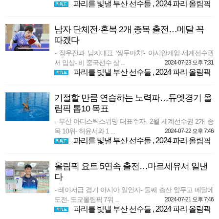
파리를 빛낼 부산 선수들
,
2024 파리 올림픽
남자 단체전·혼복 2개 종목 출전…메달 꼭
따겠다
- 장우진과 남자대표 ‘쌍두마차’- 아시안게임·세계선수권
서 입상- 비 중국선수 상 ...
2024-07-23 오후 7:31
파리를 빛낼 부산 선수들
,
2024 파리 올림픽
기절할 만큼 연습하는 노력파…듀엣경기 올
림픽 톱10 목표
- 부산 아티스틱스위밍 대표주자- 2월 세계선수권 2개 종
목 10위- 허윤서와 1 ...
2024-07-22 오후 7:46
파리를 빛낼 부산 선수들
,
2024 파리 올림픽
올림픽 요트 5연속 출전…마르세유서 일낸
다
- 레이저급 경기 아시아 일인자- 둘째 출산 앞두고 메달에
도전- 도쿄올림픽 7위 ...
2024-07-21 오후 7:46
파리를 빛낼 부산 선수들
,
2024 파리 올림픽