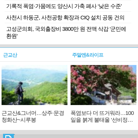
기록적 폭염·가뭄에도 양산시 가축 폐사 ‘낮은 수준’
사천시 하동군, 사천공항 확장과 CIQ 설치 공동 건의
고성군의회, 국외출장비 3800만 원 전액 삭감 '군민에
환원'
근교산
주말엔&라이프
근교산&그너머…상주·문경
폭염보다 더 뜨거워라…100
청화산~시루봉
일을 붉게 불태울 ‘선비정신’
피었네