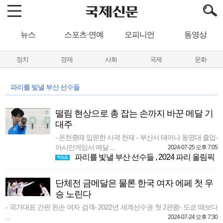
뉴스
스포츠·연예
오피니언
동영상
정치
경제
사회
국제
문화
파리를 빛낼 부산 선수들
떨림 현상으로 총 잡는 손까지 바꾼 메달 기
대주
- 온천중때 입문한 사격 천재 - 부산서 태어나 동명대 졸업-
아시안게임서 메달 ...
2024-07-25 오후 7:05
파리를 빛낼 부산 선수들
,
2024 파리 올림픽
단체전 금메달은 물론 한국 여자 에페 첫 우
승 노린다
- 국가대표 간판 왼손 여자 검객- 2022년 세계선수권 첫 2관왕- 도쿄 때보다
...
2024-07-24 오후 7:30