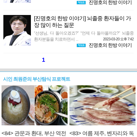
진명호의 한방 이야기
[진명호의 한방 이야기] 뇌졸중 환자들이 가
장 많이 하는 질문
“선생님, 다 돌아오겠죠?” “언제 다 돌아올까요?” 뇌졸중
환자분들을 치료하면서 ...
2023-03-20 오후 7:42
진명호의 한방 이야기
1
시인 최원준의 부산탐식 프로젝트
<84> 관문과 환대, 부산 역전
<83> 여름 제주, 벤자리와 독