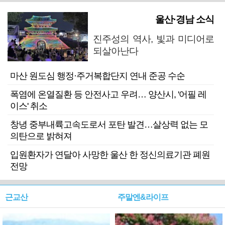
울산·경남 소식
진주성의 역사, 빛과 미디어로
되살아난다
마산 원도심 행정·주거복합단지 연내 준공 수순
폭염에 온열질환 등 안전사고 우려… 양산시, '어필 레
이스' 취소
창녕 중부내륙고속도로서 포탄 발견…살상력 없는 모
의탄으로 밝혀져
입원환자가 연달아 사망한 울산 한 정신의료기관 폐원
전망
근교산
주말엔&라이프