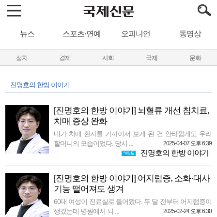
뉴스
스포츠·연예
오피니언
동영상
정치
경제
사회
국제
문화
진명호의 한방 이야기
[진명호의 한방 이야기] 뇌혈류 개선 침치료,
치매 증상 완화
내가 치매 환자를 가까이서 보게 된 건 안타깝게도 우리
할머니의 모습이었다. 당시 ...
2025-04-07 오후 6:39
진명호의 한방 이야기
[진명호의 한방 이야기] 어지럼증, 소화·대사
기능 떨어져도 생겨
60대 여성이 진료실로 들어왔다. 두 달 전부터 어지럼증이
생겼는데 병원에서 뇌 ...
2025-02-24 오후 6:30