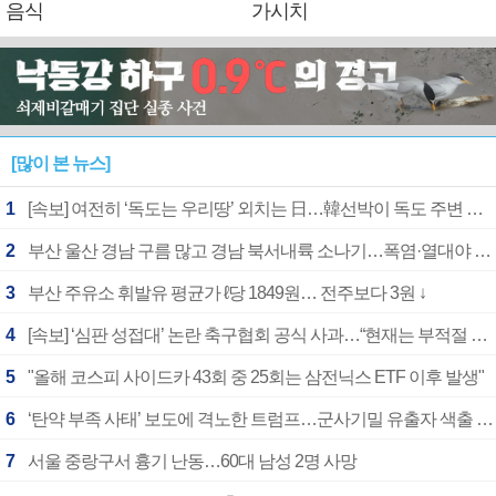
음식
가시치
[많이 본 뉴스]
1
[속보] 여전히 ‘독도는 우리땅’ 외치는 日…韓선박이 독도 주변 해양조사 활동하자 반발
2
부산 울산 경남 구름 많고 경남 북서내륙 소나기…폭염·열대야 계속
3
부산 주유소 휘발유 평균가 ℓ당 1849원… 전주보다 3원 ↓
4
[속보] ‘심판 성접대’ 논란 축구협회 공식 사과…“현재는 부적절 행위 없어”
5
"올해 코스피 사이드카 43회 중 25회는 삼전닉스 ETF 이후 발생"
6
‘탄약 부족 사태’ 보도에 격노한 트럼프…군사기밀 유출자 색출 지시
7
서울 중랑구서 흉기 난동…60대 남성 2명 사망