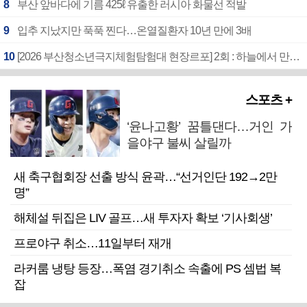
8
부산 앞바다에 기름 425ℓ 유출한 러시아 화물선 적발
9
입추 지났지만 푹푹 찐다…온열질환자 10년 만에 3배
10
[2026 부산청소년극지체험탐험대 현장르포] 2회 : 하늘에서 만난 얼음의 나라
스포츠 +
‘윤나고황’ 꿈틀댄다…거인 가
을야구 불씨 살릴까
새 축구협회장 선출 방식 윤곽…“선거인단 192→2만
명”
해체설 뒤집은 LIV 골프…새 투자자 확보 ‘기사회생’
프로야구 취소…11일부터 재개
라커룸 냉탕 등장…폭염 경기취소 속출에 PS 셈법 복
잡