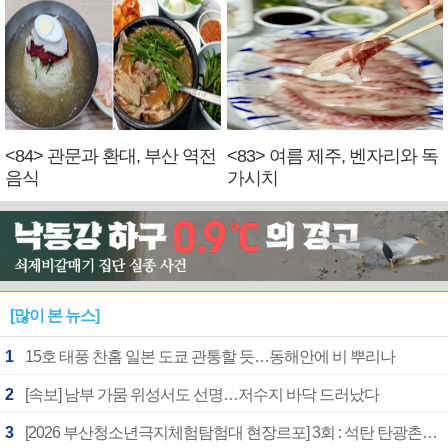
<84> 관문과 환대, 부산 역전
<83> 여름 제주, 벤자리와 독
음식
가시치
[많이 본 뉴스]
1
15호 태풍 찬홈 일본 도쿄 관통할 듯…동해안에 비 뿌리나
2
[속보] 남부 가뭄 위성서도 선명…저수지 바닥 드러났다
3
[2026 부산청소년극지체험탐험대 현장르포] 3회 : 석탄 탄광촌에서 북극 연구의 중심지로