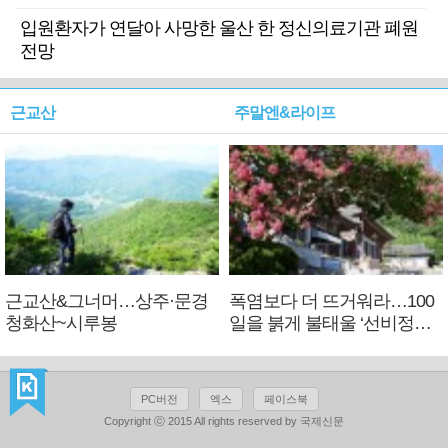
입원환자가 연달아 사망한 울산 한 정신의료기관 폐원
전망
근교산
주말엔&라이프
근교산&그너머…상주·문경
폭염보다 더 뜨거워라…100
청화산~시루봉
일을 붉게 불태울 ‘선비정신’
피었네
PC버전
엑스
페이스북
Copyright ⓒ 2015 All rights reserved by 국제신문