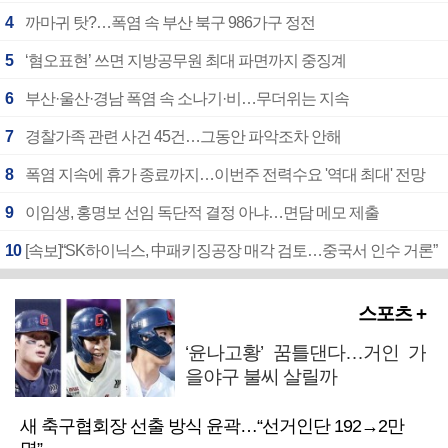
4
까마귀 탓?…폭염 속 부산 북구 986가구 정전
5
‘혐오표현’ 쓰면 지방공무원 최대 파면까지 중징계
6
부산·울산·경남 폭염 속 소나기·비…무더위는 지속
7
경찰가족 관련 사건 45건…그동안 파악조차 안해
8
폭염 지속에 휴가 종료까지…이번주 전력수요 '역대 최대' 전망
9
이임생, 홍명보 선임 독단적 결정 아냐…면담 메모 제출
10
[속보]“SK하이닉스, 中패키징공장 매각 검토…중국서 인수 거론”
스포츠 +
‘윤나고황’ 꿈틀댄다…거인 가
을야구 불씨 살릴까
새 축구협회장 선출 방식 윤곽…“선거인단 192→2만