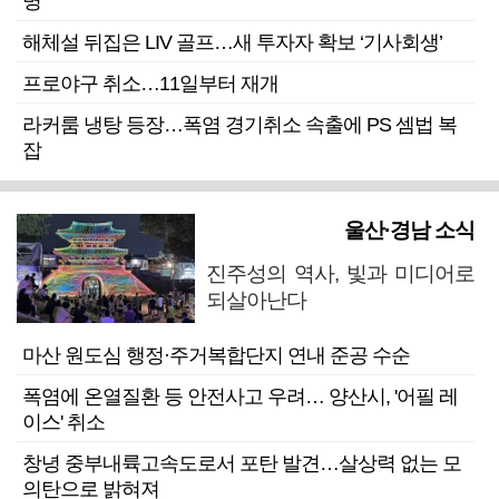
명”
해체설 뒤집은 LIV 골프…새 투자자 확보 ‘기사회생’
프로야구 취소…11일부터 재개
라커룸 냉탕 등장…폭염 경기취소 속출에 PS 셈법 복
잡
울산·경남 소식
진주성의 역사, 빛과 미디어로
되살아난다
마산 원도심 행정·주거복합단지 연내 준공 수순
폭염에 온열질환 등 안전사고 우려… 양산시, '어필 레
이스' 취소
창녕 중부내륙고속도로서 포탄 발견…살상력 없는 모
의탄으로 밝혀져