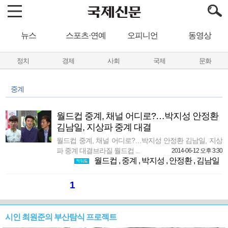
뉴스
스포츠·연예
오피니언
동영상
정치
경제
사회
국제
문화
중계
월드컵 중계, 채널 어디로?…박지성 안정환
김남일, 지상파 중계 대결
월드컵 중계, 채널 어디로?…박지성 안정환 김남일, 지상
파 중계 대결브라질 월드컵 ...
2014-06-12 오후 3:30
월드컵
,
중계
,
박지성
,
안정환
,
김남일
1
시인 최원준의 부산탐식 프로젝트