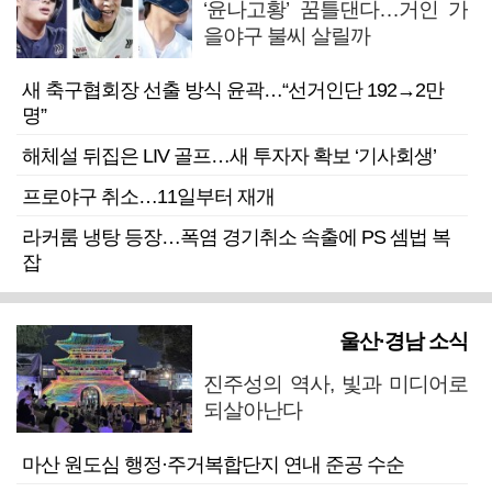
‘윤나고황’ 꿈틀댄다…거인 가
을야구 불씨 살릴까
새 축구협회장 선출 방식 윤곽…“선거인단 192→2만
명”
해체설 뒤집은 LIV 골프…새 투자자 확보 ‘기사회생’
프로야구 취소…11일부터 재개
라커룸 냉탕 등장…폭염 경기취소 속출에 PS 셈법 복
잡
울산·경남 소식
진주성의 역사, 빛과 미디어로
되살아난다
마산 원도심 행정·주거복합단지 연내 준공 수순