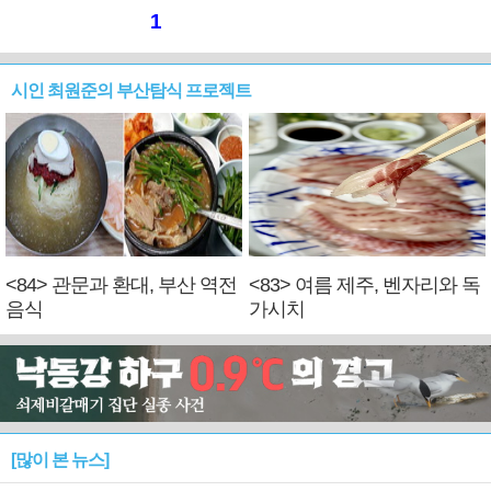
1
시인 최원준의 부산탐식 프로젝트
<84> 관문과 환대, 부산 역전
<83> 여름 제주, 벤자리와 독
음식
가시치
[많이 본 뉴스]