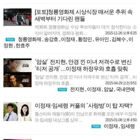
[포토]청룡영화제 시상식장 매서운 추위 속
새벽부터 기다린 팬들
제36회 청룡영화상 수상 후보자들이 대거 참석한다는 소
식이 알려지며, 경희대 평화 ...
2015-11-26 오후 6:25
청룡영화제
,
송강호
,
이정재
,
황정민
,
유아인
,
김혜수
,
이
정현
,
한효주
´암살´ 전지현, 안경 낀 미녀 저격수로 변신
´티저 공개´…이정재 하정우와 호흡 맞춰
'암살' 전지현, 안경 낀 미녀 저격수로 변신 '티저 공개'…이
정재 하정우와 호흡 ...
2015-04-29 오전 9:51
전지현
,
이정재
,
암살
,
국내연예
이정재·임세령 커플의 ´사랑방´이 탑 자택?
톱스타와 재벌가(家)의 만남으로 화제를 모은 배우 이정재
와 임세령 대상그룹 상무 ...
2015-01-08 오후 4:50
이정재
,
임세령