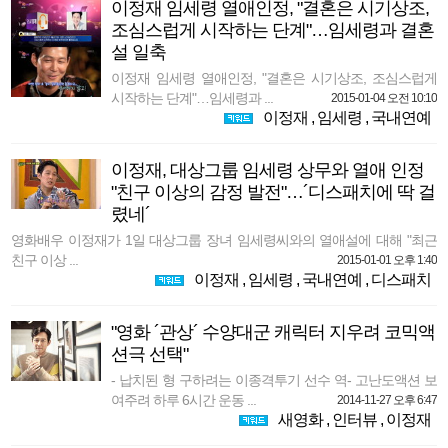
이정재 임세령 열애인정, "결혼은 시기상조,
조심스럽게 시작하는 단계"…임세령과 결혼
설 일축
이정재 임세령 열애인정, "결혼은 시기상조, 조심스럽게
시작하는 단계"…임세령과 ...
2015-01-04 오전 10:10
이정재
,
임세령
,
국내연예
이정재, 대상그룹 임세령 상무와 열애 인정
"친구 이상의 감정 발전"…´디스패치에 딱 걸
렸네´
영화배우 이정재가 1일 대상그룹 장녀 임세령씨와의 열애설에 대해 "최근
친구 이상 ...
2015-01-01 오후 1:40
이정재
,
임세령
,
국내연예
,
디스패치
"영화 ´관상´ 수양대군 캐릭터 지우려 코믹액
션극 선택"
- 납치된 형 구하려는 이종격투기 선수 역- 고난도액션 보
여주려 하루 6시간 운동 ...
2014-11-27 오후 6:47
새영화
,
인터뷰
,
이정재