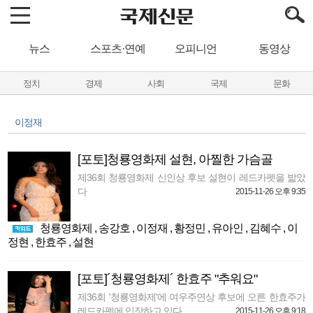
뉴스
스포츠·연예
오피니언
동영상
정치
경제
사회
국제
문화
이정재
[포토]청룡영화제 설현, 아찔한 가슴골
제36회 청룡영화제 신인상 후보 설현이 레드카펫을 밟았
다
2015-11-26 오후 9:35
청룡영화제
,
송강호
,
이정재
,
황정민
,
유아인
,
김혜수
,
이
정현
,
한효주
,
설현
[포토]´청룡영화제´ 한효주 "추워요"
제36회 '청룡영화제'에 여우주연상 후보에 오른 한효주가
레드카펫에 입장하고 있다 ...
2015-11-26 오후 9:18