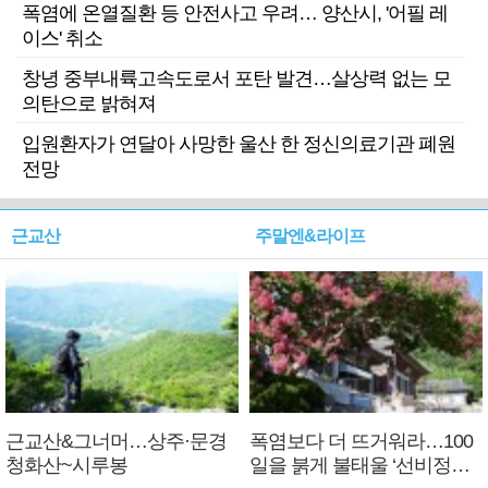
폭염에 온열질환 등 안전사고 우려… 양산시, '어필 레
이스' 취소
창녕 중부내륙고속도로서 포탄 발견…살상력 없는 모
의탄으로 밝혀져
입원환자가 연달아 사망한 울산 한 정신의료기관 폐원
전망
근교산
주말엔&라이프
근교산&그너머…상주·문경
폭염보다 더 뜨거워라…100
청화산~시루봉
일을 붉게 불태울 ‘선비정신’