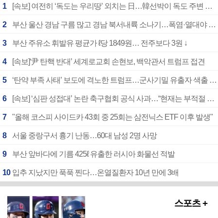
1
[속보] 여전히 ‘독도는 우리땅’ 외치는 日…韓선박이 독도 주변 해양조사 활동하자 반발
2
부산 울산 경남 구름 많고 경남 북서내륙 소나기…폭염·열대야 계속
3
부산 주유소 휘발유 평균가 ℓ당 1849원… 전주보다 3원 ↓
4
[속보]‘尹 탄핵 반대’ 세계로교회 손현보, 백악관서 트럼프 접견
5
‘탄약 부족 사태’ 보도에 격노한 트럼프…군사기밀 유출자 색출 지시
6
[속보] ‘심판 성접대’ 논란 축구협회 공식 사과…“현재는 부적절 행위 없어”
7
"올해 코스피 사이드카 43회 중 25회는 삼전닉스 ETF 이후 발생"
8
서울 중랑구서 흉기 난동…60대 남성 2명 사망
9
부산 앞바다에 기름 425ℓ 유출한 러시아 화물선 적발
10
입추 지났지만 푹푹 찐다…온열질환자 10년 만에 3배
스포츠 +