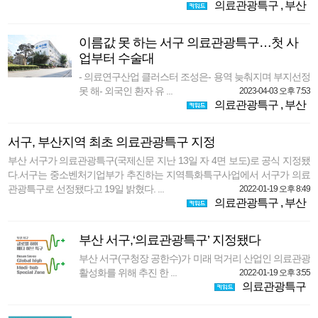
의료관광특구
,
부산
이름값 못 하는 서구 의료관광특구…첫 사
업부터 수술대
- 의료연구산업 클러스터 조성은- 용역 늦춰지며 부지선정
못 해- 외국인 환자 유 ...
2023-04-03 오후 7:53
의료관광특구
,
부산
서구, 부산지역 최초 의료관광특구 지정
부산 서구가 의료관광특구(국제신문 지난 13일 자 4면 보도)로 공식 지정됐
다.서구는 중소벤처기업부가 추진하는 지역특화특구사업에서 서구가 의료
관광특구로 선정됐다고 19일 밝혔다. ...
2022-01-19 오후 8:49
의료관광특구
,
부산
부산 서구,‘의료관광특구’ 지정됐다
부산 서구(구청장 공한수)가 미래 먹거리 산업인 의료관광
활성화를 위해 추진 한 ...
2022-01-19 오후 3:55
의료관광특구