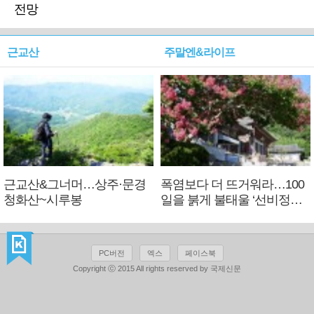
전망
근교산
주말엔&라이프
근교산&그너머…상주·문경
폭염보다 더 뜨거워라…100
청화산~시루봉
일을 붉게 불태울 ‘선비정신’
피었네
PC버전
엑스
페이스북
Copyright ⓒ 2015 All rights reserved by 국제신문