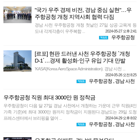
"국가 우주 경제 비전, 경남 중심 실현"…우
주항공청 개청 지역사회 협력 다짐
경남 사천 우주항공청 개청 첫날인 27일 상공·교육계 등
도내 각계각층이 우주복합 ...
2024-05-27 오후 2:41
우주항공청
[르포] 현판 드러낸 사천 우주항공청 ´개청
D-1´…경제 활성화·인구 유입 기대 만발
‘KASA’(Korea AeroSpace Administration). 경남 사천 ...
2024-05-26 오전 8:25
우주항공청
,
경남 사천
우주항공청 직원 최대 3000만 원 정착금
우주항공청이 다음 달 27일 경남 사천에서 개청하는 가운데 근무 직원(4인
가족 기준)에 최대 3000만 원까지 정착금이 지원된다.경남도는 29일 도청
프레스센터에서 브리핑을 열어 ...
2024-04-29 오후 8:02
우주항공청
,
경남 사천