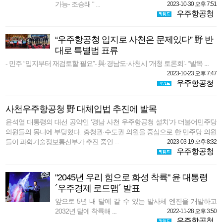
가능- 조승래 “ ...
2023-10-30 오후 7:51
우주항공청
“우주항공청 입지로 사천은 문제있다” 野 반
대로 특별법 표류
- 민주 “입지부터 재검토할 필요”- 與·경남도·사천시 ‘개청 토론회’- “발목 ...
2023-10-23 오후 7:47
우주항공청
사천우주항공청 野 대체입법 추진에 발목
윤석열 대통령의 대선 공약인 ‘경남 사천 우주항공청 설치’가 더불어민주당
의원들의 몽니에 부딪혔다. 충청권·수도권 의원을 중심으로 한 민주당 의원
들이 과학기술정보통신부가 추진 중인 ...
2023-03-19 오후 8:32
우주항공청
"2045년 우리 힘으로 화성 착륙" 윤 대통령
´우주경제 로드맵´ 발표
앞으로 5년 내 달에 갈 수 있는 발사체 엔진을 개발하고
2032년 달에 착륙해 ...
2022-11-28 오후 3:50
우주항공청