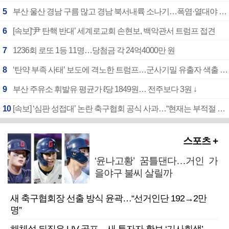
5
부산 울산 경남 구름 많고 경남 북서내륙 소나기…폭염·열대야 계속
6
[속보]‘尹 탄핵 반대’ 세계로교회 손현보, 백악관서 트럼프 접견
7
1236회 로또 1등 11명…당첨금 각 24억4000만 원
8
‘탄약 부족 사태’ 보도에 격노한 트럼프…군사기밀 유출자 색출 지시
9
부산 주유소 휘발유 평균가 ℓ당 1849원… 전주보다 3원 ↓
10
[속보] ‘심판 성접대’ 논란 축구협회 공식 사과…“현재는 부적절 행위 없어”
스포츠 +
‘윤나고황’ 꿈틀댄다…거인 가
을야구 불씨 살릴까
새 축구협회장 선출 방식 윤곽…“선거인단 192→2만
명”