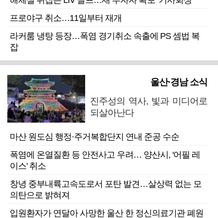
해체설 뒤집은 LIV 골프…새 투자자 확보 ‘기사회생’
프로야구 취소…11일부터 재개
라커룸 냉탕 등장…폭염 경기취소 속출에 PS 셈법 복
잡
울산·경남 소식
진주성의 역사, 빛과 미디어로
되살아난다
마산 원도심 행정·주거복합단지 연내 준공 수순
폭염에 온열질환 등 안전사고 우려… 양산시, '어필 레
이스' 취소
창녕 중부내륙고속도로서 포탄 발견…살상력 없는 모
의탄으로 밝혀져
입원환자가 연달아 사망한 울산 한 정신의료기관 폐원