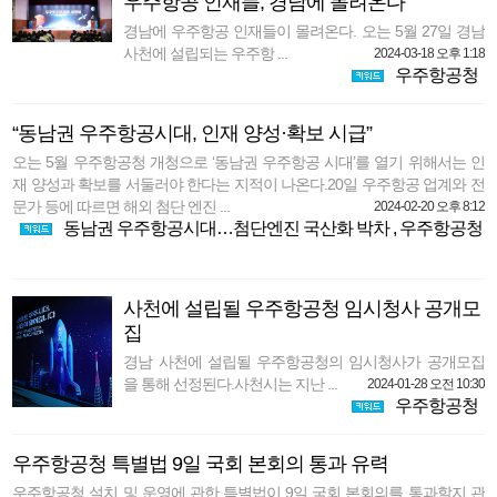
우주항공 인재들, 경남에 몰려온다
경남에 우주항공 인재들이 몰려온다. 오는 5월 27일 경남
사천에 설립되는 우주항 ...
2024-03-18 오후 1:18
우주항공청
“동남권 우주항공시대, 인재 양성·확보 시급”
오는 5월 우주항공청 개청으로 ‘동남권 우주항공 시대’를 열기 위해서는 인
재 양성과 확보를 서둘러야 한다는 지적이 나온다.20일 우주항공 업계와 전
문가 등에 따르면 해외 첨단 엔진 ...
2024-02-20 오후 8:12
동남권 우주항공시대…첨단엔진 국산화 박차
,
우주항공청
사천에 설립될 우주항공청 임시청사 공개모
집
경남 사천에 설립될 우주항공청의 임시청사가 공개모집
을 통해 선정된다.사천시는 지난 ...
2024-01-28 오전 10:30
우주항공청
우주항공청 특별법 9일 국회 본회의 통과 유력
우주항공청 설치 및 운영에 관한 특별법이 9일 국회 본회의를 통과할지 관