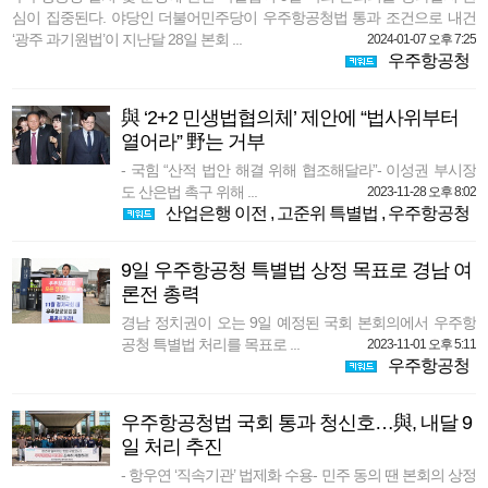
심이 집중된다. 야당인 더불어민주당이 우주항공청법 통과 조건으로 내건
‘광주 과기원법’이 지난달 28일 본회 ...
2024-01-07 오후 7:25
우주항공청
與 ‘2+2 민생법협의체’ 제안에 “법사위부터
열어라” 野는 거부
- 국힘 “산적 법안 해결 위해 협조해달라”- 이성권 부시장
도 산은법 촉구 위해 ...
2023-11-28 오후 8:02
산업은행 이전
,
고준위 특별법
,
우주항공청
9일 우주항공청 특별법 상정 목표로 경남 여
론전 총력
경남 정치권이 오는 9일 예정된 국회 본회의에서 우주항
공청 특별법 처리를 목표로 ...
2023-11-01 오후 5:11
우주항공청
우주항공청법 국회 통과 청신호…與, 내달 9
일 처리 추진
- 항우연 ‘직속기관’ 법제화 수용- 민주 동의 땐 본회의 상정