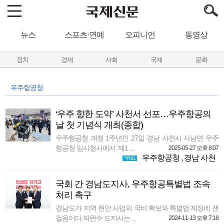
뉴스
스포츠·연예
오피니언
동영상
정치
경제
사회
국제
문화
우주항공청
‘우주 향한 도약’ 사천서 선포…우주항공의
날 첫 기념식 개최(종합)
우주항공청 개청 1주년인 27일 경남 사천시 사남면 우주
항공청 임시청사에서 ‘제1 ...
2025-05-27 오후 8:07
우주항공청
,
경남 사천
국회 간 경남도지사, 우주항공특별법 조속
처리 촉구
경남도가 지역 현안 사업의 국비 확보와 특별법 제정에 잰
걸음이다.박완수 도지사는 ...
2024-11-13 오후 7:18