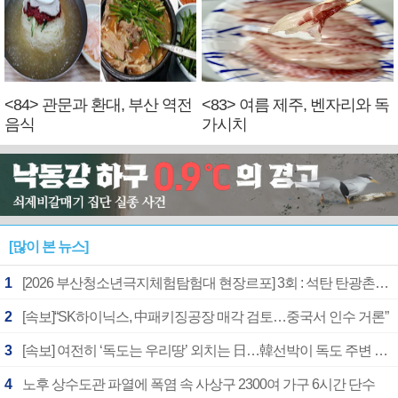
<84> 관문과 환대, 부산 역전
<83> 여름 제주, 벤자리와 독
음식
가시치
[많이 본 뉴스]
1
[2026 부산청소년극지체험탐험대 현장르포] 3회 : 석탄 탄광촌에서 북극 연구의 중심지로
2
[속보]“SK하이닉스, 中패키징공장 매각 검토…중국서 인수 거론”
3
[속보] 여전히 ‘독도는 우리땅’ 외치는 日…韓선박이 독도 주변 해양조사 활동하자 반발
4
노후 상수도관 파열에 폭염 속 사상구 2300여 가구 6시간 단수