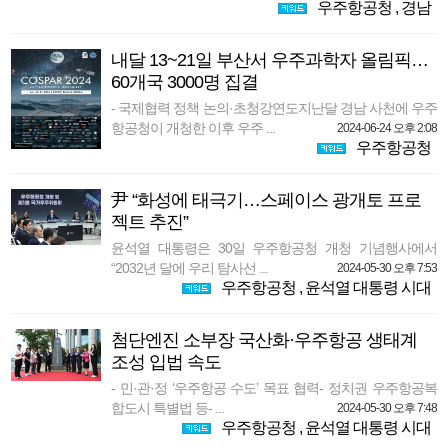
우주항공청
,
경남
내달 13~21일 부산서 우주과학자 올림픽…
60개국 3000명 집결
- 국제협력 정책 논의·초청강연도지난달 경남 사천에 우주
항공청이 개청한 이후 우주 ...
2024-06-24 오후 2:08
우주항공청
尹 “화성에 태극기…스페이스 광개토 프로
젝트 추진”
윤석열 대통령은 30일 우주항공청 개청 기념행사에서
“2032년 달에 우리 탐사선 ...
2024-05-30 오후 7:53
우주항공청
,
윤석열 대통령 시대
첨단엔진 소부장 국산화·우주항공 생태계
조성 입법 속도
- 민·관·정 ‘우주항공 수도’ 목표 협력- 정치권 우주항공복
합도시 특별법 등- ...
2024-05-30 오후 7:48
우주항공청
,
윤석열 대통령 시대