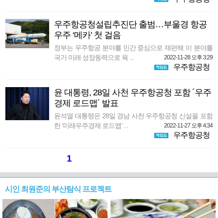
우주항공청설립추진단 출범…부울경 항공
우주 ‘메카’ 첫 걸음
정부는 우주항공 분야를 민간 중심으로 재편해 이 분야를
국가 미래 성장동력으로 육 ...
2022-11-28 오후 3:29
우주항공청
윤 대통령, 28일 사천 우주항공청 포함 ´우주
경제 로드맵´ 발표
윤석열 대통령은 28일 경남 사천 우주항공청 신설을 포함
한 ‘미래우주경제 로드맵’ ...
2022-11-27 오후 4:34
우주항공청
1
시인 최원준의 부산탐식 프로젝트