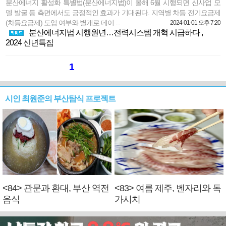
분산에너지 활성화 특별법(분산에너지법)이 올해 6월 시행되면 신사업 모
델 발굴 등 측면에서도 긍정적인 효과가 기대된다. 지역별 차등 전기요금제
(차등요금제) 도입 여부와 별개로 데이 ...
2024-01-01 오후 7:20
분산에너지법 시행원년…전력시스템 개혁 시급하다
,
2024 신년특집
1
시인 최원준의 부산탐식 프로젝트
<84> 관문과 환대, 부산 역전
<83> 여름 제주, 벤자리와 독
음식
가시치