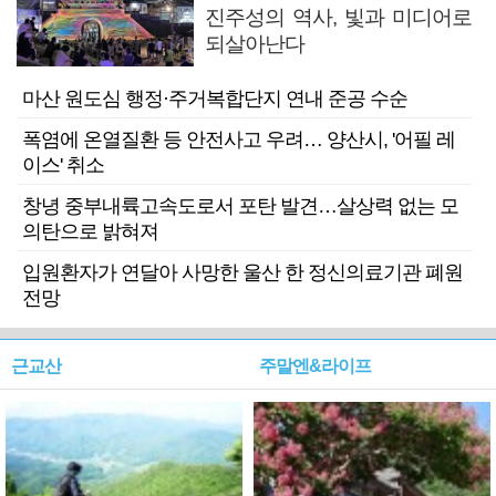
진주성의 역사, 빛과 미디어로
되살아난다
마산 원도심 행정·주거복합단지 연내 준공 수순
폭염에 온열질환 등 안전사고 우려… 양산시, '어필 레
이스' 취소
창녕 중부내륙고속도로서 포탄 발견…살상력 없는 모
의탄으로 밝혀져
입원환자가 연달아 사망한 울산 한 정신의료기관 폐원
전망
근교산
주말엔&라이프