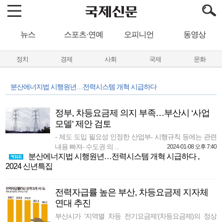
뉴스
스포츠·연예
오피니언
동영상
정치
경제
사회
국제
문화
분산에너지법 시행원년…전력시스템 개혁 시급하다
정부, 차등요금제 의지 부족…부산시 ‘사업
모델’ 제안 검토
- 제도 도입 필요성 인정한 산업부- 시행규칙 등에는 관련
내용 빠져- 수도권 의 ...
2024-01-08 오후 7:40
분산에너지법 시행원년…전력시스템 개혁 시급하다
,
2024 신년특집
전력자급률 높은 부산, 차등요금제 지자체
연대 추진
부산시가 ‘지역별 차등 전기요금제’(차등요금제)의 정상