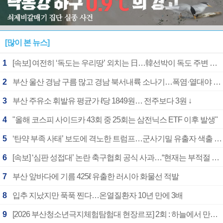
[많이 본 뉴스]
1
[속보] 여전히 ‘독도는 우리땅’ 외치는 日…韓선박이 독도 주변 해양조사 활동하자 반발
2
부산 울산 경남 구름 많고 경남 북서내륙 소나기…폭염·열대야 계속
3
부산 주유소 휘발유 평균가 ℓ당 1849원… 전주보다 3원 ↓
4
"올해 코스피 사이드카 43회 중 25회는 삼전닉스 ETF 이후 발생"
5
‘탄약 부족 사태’ 보도에 격노한 트럼프…군사기밀 유출자 색출 지시
6
[속보] ‘심판 성접대’ 논란 축구협회 공식 사과…“현재는 부적절 행위 없어”
7
부산 앞바다에 기름 425ℓ 유출한 러시아 화물선 적발
8
입추 지났지만 푹푹 찐다…온열질환자 10년 만에 3배
9
[2026 부산청소년극지체험탐험대 현장르포] 2회 : 하늘에서 만난 얼음의 나라