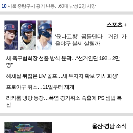
10
서울 중랑구서 흉기 난동…60대 남성 2명 사망
스포츠 +
‘윤나고황’ 꿈틀댄다…거인 가
을야구 불씨 살릴까
새 축구협회장 선출 방식 윤곽…“선거인단 192→2만
명”
해체설 뒤집은 LIV 골프…새 투자자 확보 ‘기사회생’
프로야구 취소…11일부터 재개
라커룸 냉탕 등장…폭염 경기취소 속출에 PS 셈법 복
잡
울산·경남 소식