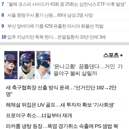
7
"올해 코스피 사이드카 43회 중 25회는 삼전닉스 ETF 이후 발생"
8
서울 중랑구서 흉기 난동…60대 남성 2명 사망
9
부산 앞바다에 기름 425ℓ 유출한 러시아 화물선 적발
10
입추 지났지만 푹푹 찐다…온열질환자 10년 만에 3배
스포츠 +
‘윤나고황’ 꿈틀댄다…거인 가
을야구 불씨 살릴까
새 축구협회장 선출 방식 윤곽…“선거인단 192→2만
명”
해체설 뒤집은 LIV 골프…새 투자자 확보 ‘기사회생’
프로야구 취소…11일부터 재개
라커룸 냉탕 등장…폭염 경기취소 속출에 PS 셈법 복