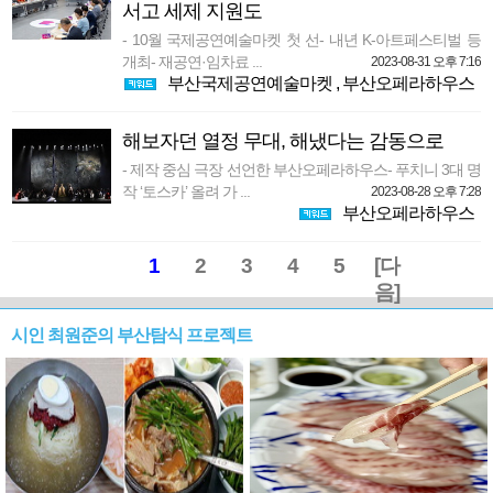
서고 세제 지원도
- 10월 국제공연예술마켓 첫 선- 내년 K-아트페스티벌 등
개최- 재공연·임차료 ...
2023-08-31 오후 7:16
부산국제공연예술마켓
,
부산오페라하우스
해보자던 열정 무대, 해냈다는 감동으로
- 제작 중심 극장 선언한 부산오페라하우스- 푸치니 3대 명
작 ‘토스카’ 올려 가 ...
2023-08-28 오후 7:28
부산오페라하우스
1
2
3
4
5
[다
음]
시인 최원준의 부산탐식 프로젝트