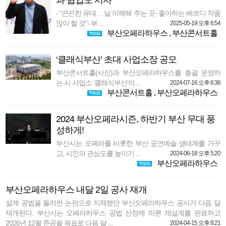
과 협업도 시사
- “끈끈한 유대… 날 이해해 주는 곳- 좋아하는 베르디 작품
많이 할 것”- 부 ...
2025-05-19 오후 6:54
부산오페라하우스
,
부산콘서트홀
‘클래식부산’ 초대 사업소장 공모
부산콘서트홀(사진)과 부산오페라하우스를 총괄 운영하
는 시 사업소 ‘클래식부산’이 ...
2024-07-16 오후 6:36
부산콘서트홀
,
부산오페라하우스
2024 부산오페라시즌, 하반기 부산 무대 풍
성하게!
부산시는 오페라를 비롯한 부산 공연예술 생태계를 가꾸
고, 시민의 관심도를 높이기 ...
2024-06-18 오후 5:20
부산오페라하우스
부산오페라하우스 내달 2일 공사 재개
설계 공법을 둘러싼 논란으로 지체됐던 부산오페라하우스 공사가 다음 달
재개된다. 부산시는 오페라하우스 공법 선정에 따른 재설계를 완료하고
2026년 12월 준공을 목표로 다음 달 ...
2024-04-15 오후 8:21