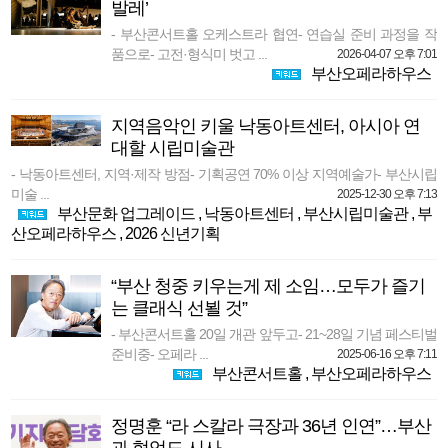
발레’
- 부산콘서트홀 오케스트라 협연- 연습실 준비 과정을 작
품으로- 고전·형식미 벗고 ...
2026-04-07 오후 7:01
부산오페라하우스
지역음악인 키울 낙동아트센터, 아시아 연
대할 시립미술관
- 낙동아트센터, 지역·제작 방점- 기획공연 70% 이상 지역예술가- 부산시립
미술 ...
2025-12-30 오후 7:13
부산문화 업그레이드
,
낙동아트센터
,
부산시립미술관
,
부
산오페라하우스
,
2026 신년기획
“부산 청중 키우는게 제 소임…모두가 즐기
는 클래식 선뵐 것”
- 부산콘서트홀 20일 개관 앞두고- 21~28일 기념 페스티벌
준비중- 오페라 ...
2025-06-16 오후 7:11
부산콘서트홀
,
부산오페라하우스
정명훈 “라 스칼라 극장과 36년 인연”…부산