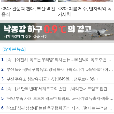
<84> 관문과 환대, 부산 역전
<83> 여름 제주, 벤자리와 독
음식
가시치
[많이 본 뉴스]
1
[속보] 여전히 ‘독도는 우리땅’ 외치는 日…韓선박이 독도 주변 해양조사 활동하자 반발
2
부산 울산 경남 구름 많고 경남 북서내륙 소나기…폭염·열대야 계속
3
부산 주유소 휘발유 평균가 ℓ당 1849원… 전주보다 3원 ↓
4
[속보]‘尹 탄핵 반대’ 세계로교회 손현보, 백악관서 트럼프 접견
5
‘탄약 부족 사태’ 보도에 격노한 트럼프…군사기밀 유출자 색출 지시
6
[속보] ‘심판 성접대’ 논란 축구협회 공식 사과…“현재는 부적절 행위 없어”