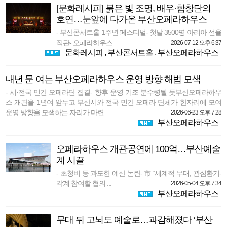
[문화레시피] 붉은 빛 조명, 배우·합창단의
호연…눈앞에 다가온 부산오페라하우스
- 부산콘서트홀 1주년 페스티벌- 첫날 3500명 아리아 선율
직관- 오페라하우스 ...
2026-07-12 오후 6:37
문화레시피
,
부산콘서트홀
,
부산오페라하우스
내년 문 여는 부산오페라하우스 운영 방향 해법 모색
- 시·전국 민간 오페라단 집결- 향후 운영 기조 분수령될 듯부산오페라하우
스 개관을 1년여 앞두고 부산시와 전국 민간 오페라 단체가 한자리에 모여
운영 방향을 모색하는 자리가 마련 ...
2026-06-23 오후 7:28
부산오페라하우스
오페라하우스 개관공연에 100억…부산예술
계 시끌
- 초청비 등 과도한 예산 논란- 市 “세계적 무대, 관심환기-
각계 참여할 협의 ...
2026-05-04 오후 7:34
부산오페라하우스
무대 뒤 고뇌도 예술로…과감해졌다 ‘부산