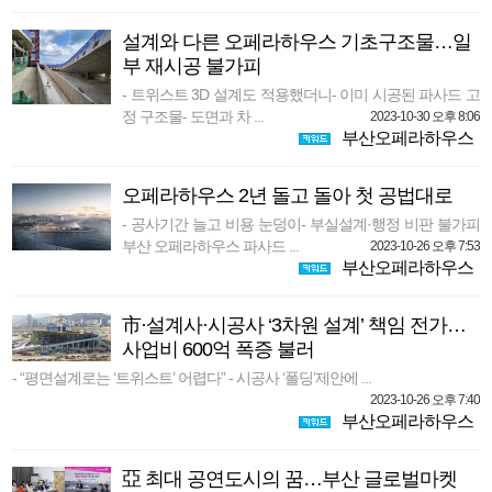
설계와 다른 오페라하우스 기초구조물…일
부 재시공 불가피
- 트위스트 3D 설계도 적용했더니- 이미 시공된 파사드 고
정 구조물- 도면과 차 ...
2023-10-30 오후 8:06
부산오페라하우스
오페라하우스 2년 돌고 돌아 첫 공법대로
- 공사기간 늘고 비용 눈덩이- 부실설계·행정 비판 불가피
부산 오페라하우스 파사드 ...
2023-10-26 오후 7:53
부산오페라하우스
市·설계사·시공사 ‘3차원 설계’ 책임 전가…
사업비 600억 폭증 불러
- “평면설계로는 ‘트위스트’ 어렵다” - 시공사 ‘폴딩’제안에 ...
2023-10-26 오후 7:40
부산오페라하우스
亞 최대 공연도시의 꿈…부산 글로벌마켓