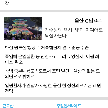
잡
울산·경남 소식
진주성의 역사, 빛과 미디어로
되살아난다
마산 원도심 행정·주거복합단지 연내 준공 수순
폭염에 온열질환 등 안전사고 우려… 양산시, '어필 레
이스' 취소
창녕 중부내륙고속도로서 포탄 발견…살상력 없는 모
의탄으로 밝혀져
입원환자가 연달아 사망한 울산 한 정신의료기관 폐원
전망
근교산
주말엔&라이프