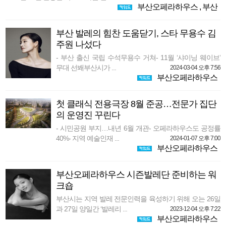
부산오페라하우스
,
부산
부산 발레의 힘찬 도움닫기, 스타 무용수 김
주원 나섰다
- 부산 출신 국립 수석무용수 거쳐- 11월 ‘샤이닝 웨이브’
무대 선봬부산시가 ...
2024-03-04 오후 7:56
부산오페라하우스
첫 클래식 전용극장 8월 준공…전문가 집단
의 운영진 꾸린다
- 시민공원 부지…내년 6월 개관- 오페라하우스도 공정률
40%- 지역 예술인재 ...
2024-01-07 오후 7:00
부산오페라하우스
부산오페라하우스 시즌발레단 준비하는 워
크숍
부산시는 지역 발레 전문인력을 육성하기 위해 오는 26일
과 27일 양일간 ‘발레리 ...
2023-12-04 오후 7:22
부산오페라하우스