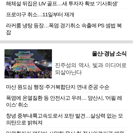
해체설 뒤집은 LIV 골프…새 투자자 확보 ‘기사회생’
프로야구 취소…11일부터 재개
라커룸 냉탕 등장…폭염 경기취소 속출에 PS 셈법 복
잡
울산·경남 소식
진주성의 역사, 빛과 미디어로
되살아난다
마산 원도심 행정·주거복합단지 연내 준공 수순
폭염에 온열질환 등 안전사고 우려… 양산시, '어필 레
이스' 취소
창녕 중부내륙고속도로서 포탄 발견…살상력 없는 모
의탄으로 밝혀져