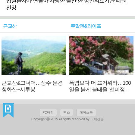
입원환자가 연달아 사망한 울산 한 정신의료기관 폐원
전망
근교산
주말엔&라이프
근교산&그너머…상주·문경
폭염보다 더 뜨거워라…100
청화산~시루봉
일을 붉게 불태울 ‘선비정신’
피었네
PC버전
엑스
페이스북
Copyright ⓒ 2015 All rights reserved by 국제신문