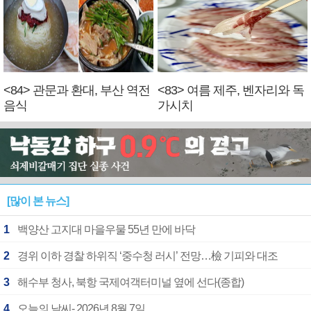
<84> 관문과 환대, 부산 역전
<83> 여름 제주, 벤자리와 독
음식
가시치
[많이 본 뉴스]
1
백양산 고지대 마을우물 55년 만에 바닥
2
경위 이하 경찰 하위직 ‘중수청 러시’ 전망…檢 기피와 대조
3
해수부 청사, 북항 국제여객터미널 옆에 선다(종합)
4
오늘의 날씨- 2026년 8월 7일