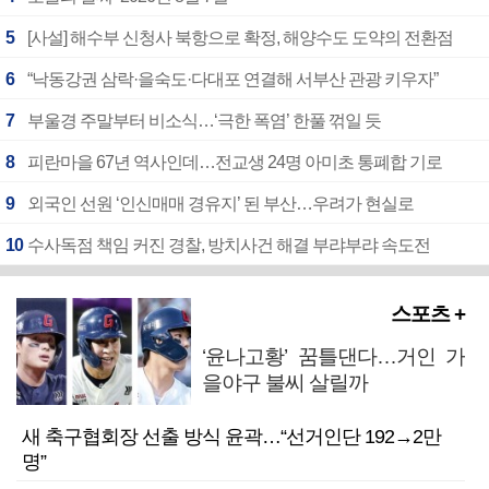
5
[사설] 해수부 신청사 북항으로 확정, 해양수도 도약의 전환점
6
“낙동강권 삼락·을숙도·다대포 연결해 서부산 관광 키우자”
7
부울경 주말부터 비소식…‘극한 폭염’ 한풀 꺾일 듯
8
피란마을 67년 역사인데…전교생 24명 아미초 통폐합 기로
9
외국인 선원 ‘인신매매 경유지’ 된 부산…우려가 현실로
10
수사독점 책임 커진 경찰, 방치사건 해결 부랴부랴 속도전
스포츠 +
‘윤나고황’ 꿈틀댄다…거인 가
을야구 불씨 살릴까
새 축구협회장 선출 방식 윤곽…“선거인단 192→2만
명”