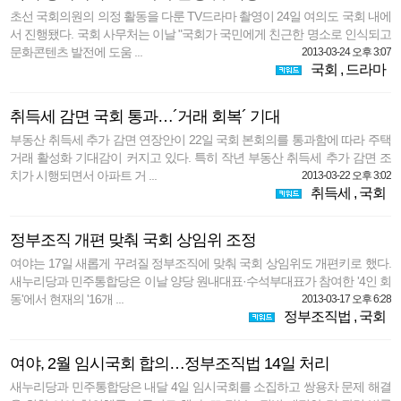
초선 국회의원의 의정 활동을 다룬 TV드라마 촬영이 24일 여의도 국회 내에
서 진행됐다. 국회 사무처는 이날 "국회가 국민에게 친근한 명소로 인식되고
문화콘텐츠 발전에 도움 ...
2013-03-24 오후 3:07
국회
,
드라마
취득세 감면 국회 통과…´거래 회복´ 기대
부동산 취득세 추가 감면 연장안이 22일 국회 본회의를 통과함에 따라 주택
거래 활성화 기대감이 커지고 있다. 특히 작년 부동산 취득세 추가 감면 조
치가 시행되면서 아파트 거 ...
2013-03-22 오후 3:02
취득세
,
국회
정부조직 개편 맞춰 국회 상임위 조정
여야는 17일 새롭게 꾸려질 정부조직에 맞춰 국회 상임위도 개편키로 했다.
새누리당과 민주통합당은 이날 양당 원내대표·수석부대표가 참여한 '4인 회
동'에서 현재의 '16개 ...
2013-03-17 오후 6:28
정부조직법
,
국회
여야, 2월 임시국회 합의…정부조직법 14일 처리
새누리당과 민주통합당은 내달 4일 임시국회를 소집하고 쌍용차 문제 해결