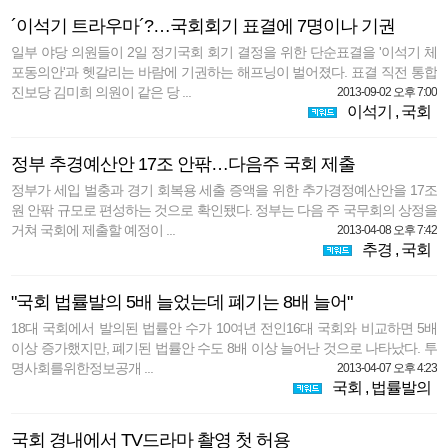
´이석기 트라우마´?…국회회기 표결에 7명이나 기권
일부 야당 의원들이 2일 정기국회 회기 결정을 위한 단순표결을 '이석기 체
포동의안'과 헷갈리는 바람에 기권하는 해프닝이 벌어졌다. 표결 직전 통합
진보당 김미희 의원이 같은 당 ...
2013-09-02 오후 7:00
이석기
,
국회
정부 추경예산안 17조 안팎…다음주 국회 제출
정부가 세입 벌충과 경기 회복용 세출 증액을 위한 추가경정예산안을 17조
원 안팎 규모로 편성하는 것으로 확인됐다. 정부는 다음 주 국무회의 상정을
거쳐 국회에 제출할 예정이 ...
2013-04-08 오후 7:42
추경
,
국회
"국회 법률발의 5배 늘었는데 폐기는 8배 늘어"
18대 국회에서 발의된 법률안 수가 10여년 전인16대 국회와 비교하면 5배
이상 증가했지만, 폐기된 법률안 수도 8배 이상 늘어난 것으로 나타났다. 투
명사회를위한정보공개 ...
2013-04-07 오후 4:23
국회
,
법률발의
국회 경내에서 TV드라마 촬영 첫 허용