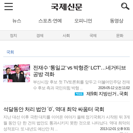
뉴스
스포츠·연예
오피니언
동영상
정치
경제
사회
국제
문화
국회
전재수 ‘통일교’ vs 박형준‘ LCT’…네거티브
공방 격화
부산시장 후보 첫 TV토론회를 앞두고 더불어민주당 전재
수 후보 측과 국민의힘 박형 ...
2026-05-12 오전 11:02
제9회 지방선거
,
국회
석달동안 처리 법안 ´0´, 역대 최악 싸움터 국회
지난 대선 이후 극한 대치를 이어온 여야가 올해 정기국회가 시작된 뒤 3개
월 동안 단 한 건의 법안도 통과시키지 못한 것으로 나타났다. 역대 최악의
성적표다. 또 내년도 예산안 처 ...
2013-12-01 오후 9:31