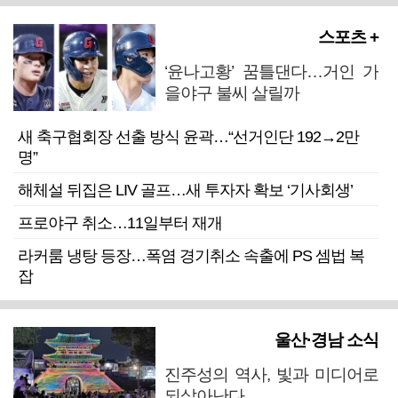
스포츠 +
‘윤나고황’ 꿈틀댄다…거인 가
을야구 불씨 살릴까
새 축구협회장 선출 방식 윤곽…“선거인단 192→2만
명”
해체설 뒤집은 LIV 골프…새 투자자 확보 ‘기사회생’
프로야구 취소…11일부터 재개
라커룸 냉탕 등장…폭염 경기취소 속출에 PS 셈법 복
잡
울산·경남 소식
진주성의 역사, 빛과 미디어로
되살아난다