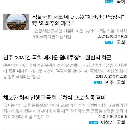
국회
식물국회 서로 네탓…與 "예산안 단독심사"
野 "의회주의 파국"
- 법정시한 됐지만 예결위 파행- 늦어도 16일 의결 백지화
우려국가기관 대선개입 ...
2013-12-01 오후 9:13
국회
민주 "24시간 국회-매서운 원내투쟁"…절반의 회군
민주당이 23일 국회 전면복귀를 전격 선언했다. 지난달 1일 국정원 개혁 문
제 등을 내세워 '거리'로 나선지 54일째를 맞아서다. 국정감사, 예산안 심사
등 정기국회라는 '장'을 ...
2013-09-23 오전 11:20
민주
,
국회
체포안 처리 진행된 국회…´차벽´으로 철통 경비
국회는 4일 오후 통합진보당(이하 진보당) 이석기 의원에 대한 체포동의안
처리에 앞서 전날 저녁부터 경비를 대폭 강화하는 등 온종일 삼엄한 분위기
가 이어졌다. 이날 오전과 오 ...
2013-09-04 오후 6:16
이석기
,
국회