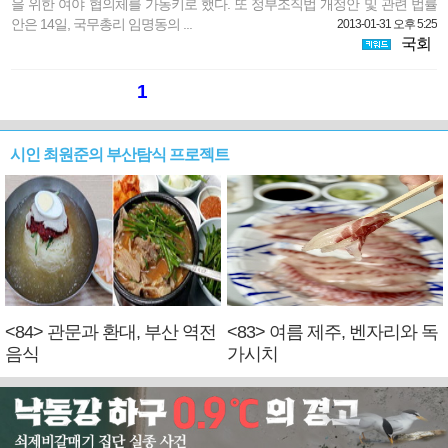
을 위한 여야 협의체를 가동키로 했다. 또 정부조직법 개정안 및 관련 법률
안은 14일, 국무총리 임명동의 ...
2013-01-31 오후 5:25
국회
1
시인 최원준의 부산탐식 프로젝트
<84> 관문과 환대, 부산 역전
<83> 여름 제주, 벤자리와 독
음식
가시치