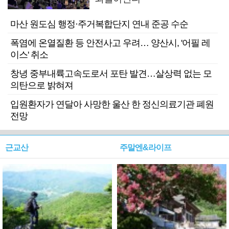
마산 원도심 행정·주거복합단지 연내 준공 수순
폭염에 온열질환 등 안전사고 우려… 양산시, '어필 레
이스' 취소
창녕 중부내륙고속도로서 포탄 발견…살상력 없는 모
의탄으로 밝혀져
입원환자가 연달아 사망한 울산 한 정신의료기관 폐원
전망
근교산
주말엔&라이프