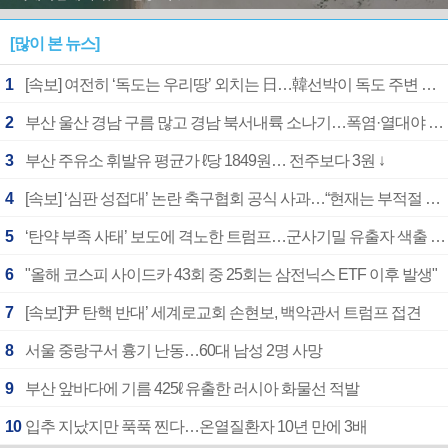
[많이 본 뉴스]
1
[속보] 여전히 ‘독도는 우리땅’ 외치는 日…韓선박이 독도 주변 해양조사 활동하자 반발
2
부산 울산 경남 구름 많고 경남 북서내륙 소나기…폭염·열대야 계속
3
부산 주유소 휘발유 평균가 ℓ당 1849원… 전주보다 3원 ↓
4
[속보] ‘심판 성접대’ 논란 축구협회 공식 사과…“현재는 부적절 행위 없어”
5
‘탄약 부족 사태’ 보도에 격노한 트럼프…군사기밀 유출자 색출 지시
6
"올해 코스피 사이드카 43회 중 25회는 삼전닉스 ETF 이후 발생"
7
[속보]‘尹 탄핵 반대’ 세계로교회 손현보, 백악관서 트럼프 접견
8
서울 중랑구서 흉기 난동…60대 남성 2명 사망
9
부산 앞바다에 기름 425ℓ 유출한 러시아 화물선 적발
10
입추 지났지만 푹푹 찐다…온열질환자 10년 만에 3배