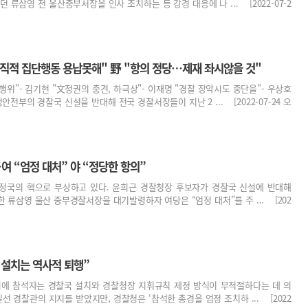
 류삼영 전 울산중부서장을 인사 조치하는 등 강경 대응에 나 ... [2022-07-2
직적 집단행동 용납못해" 野 "항의 정당…제재 좌시않을 것"
행위"- 김기현 "文정권의 충견, 하극상"- 이재명 "경찰 장악시도 중단을"- 우상호
전부의 경찰국 신설을 반대해 전국 경찰서장들이 지난 2 ... [2022-07-24 오
…여 “엄정 대처” 야 “정당한 항의”
정국의 핵으로 부상하고 있다. 윤희근 경찰청장 후보자가 경찰국 신설에 반대해
 류삼영 울산 중부경찰서장을 대기발령하자 여당은 “엄정 대처”를 주 ... [202
 설치는 역사적 퇴행”
의에 참석자는 경찰국 설치와 경찰청장 지휘규칙 제정 방식이 부적절하다는 데 의
선 경찰관의 지지를 받았지만, 경찰청은 ‘참석한 총경을 엄정 조치하 ... [2022