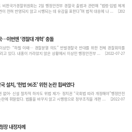
도 비판국가경찰위원회는 2일 행정안전부 경찰국 출범과 관련해 “법령·입법 체계
이 전혀 반영되지 않고 시행되는 데 유감을 표한다”며 법적 대응에 나 ... [202
국…이번엔 ‘경찰대 개혁’ 충돌
핀 이상민- “하필 이때… 경찰분열 의도” 반발경찰국 반대를 위한 전체 경찰회의를
고 있다. 내홍이 가라앉지 않은 상황에서 이상민 행정안전부 ... [2022-07-27
 설치, ‘헌법 96조’ 위헌 논란 휩싸였다
권 없어- 신설 절차적 하자도 위법 제기- 정치권 “국회법 따라 개정해야”행정안전
란에 휘말렸다. 법률을 바꾸지 않고 시행령으로 정부조직을 개편 ... [2022-07
찰청장 내정자께