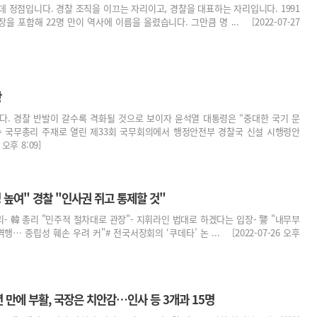
데 정점입니다. 경찰 조직을 이끄는 자리이고, 경찰을 대표하는 자리입니다. 1991
을 포함해 22명 만이 역사에 이름을 올렸습니다. 그만큼 명 ... [2022-07-27
항
. 경찰 반발이 갈수록 격화될 것으로 보이자 윤석열 대통령은 “중대한 국기 문
수 국무총리 주재로 열린 제33회 국무회의에서 행정안전부 경찰국 신설 시행령안
오후 8:09]
 높여" 경찰 "인사권 쥐고 통제할 것"
리- 韓 총리 "민주적 절차대로 관장"- 지휘라인 법대로 하겠다는 입장- 警 "내무부
행… 중립성 훼손 우려 커"# 전국서장회의 ‘쿠데타’ 논 ... [2022-07-26 오후
 년 만에 부활, 국장은 치안감…인사 등 3개과 15명