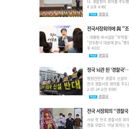
다. 경찰청이 회의를 주도했던
4 오후 4:49]
경찰국
전국서장회의에 與 "조
- 대통령 비서실장 "부적절 
"전두환식 대응에 분노"행정안
후 4:03]
경찰국
정국 뇌관 된 ‘경찰국’
행정안전부 경찰국 신설이 
전국 경찰서장 회의를 주도한
2-07-24 오전 8:08]
경찰국
전국 서장회의 “경찰국
사상 첫 전국 경찰서장 회
견을 모았다. 이날 회의는 일