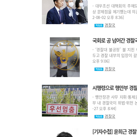
- 대우조선 대책회의 주재
상 문제점을 제기했는데 의견
2-08-02 오후 8:36]
경찰국
국회로 공 넘어간 경찰
- ‘경찰대 불공정’ 불 지
두고 경찰 내부의 입장이 갈리
오후 9:06]
경찰국
시행령으로 행안부 경찰국
- 행안장관 사무 지휘·통제
부 내 경찰국이 위법·위헌 논
-27 오후 8:44]
경찰국
[기자수첩] 윤희근 경