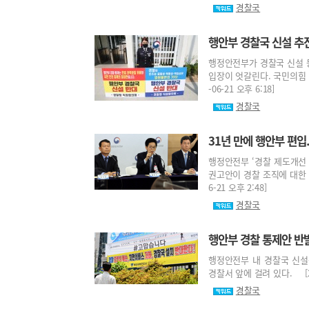
경찰국
행안부 경찰국 신설 추진.
행정안전부가 경찰국 신설 
입장이 엇갈린다. 국민의힘 
-06-21 오후 6:18]
경찰국
31년 만에 행안부 편입.
행정안전부 ‘경찰 제도개선
권고안이 경찰 조직에 대한 
6-21 오후 2:48]
경찰국
행안부 경찰 통제안 반
행정안전부 내 경찰국 신설
경찰서 앞에 걸려 있다. [202
경찰국