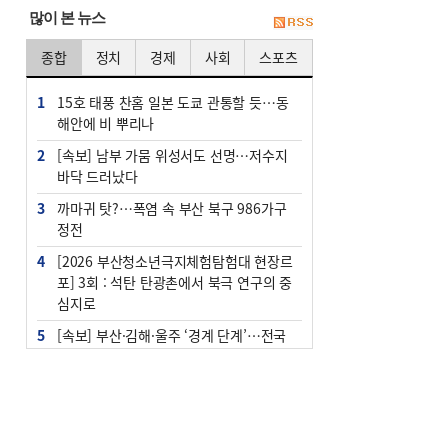
많이 본 뉴스
종합
정치
경제
사회
스포츠
1
15호 태풍 찬홈 일본 도쿄 관통할 듯…동
해안에 비 뿌리나
2
[속보] 남부 가뭄 위성서도 선명…저수지
바닥 드러났다
3
까마귀 탓?…폭염 속 부산 북구 986가구
정전
4
[2026 부산청소년극지체험탐험대 현장르
포] 3회 : 석탄 탄광촌에서 북극 연구의 중
심지로
5
[속보] 부산·김해·울주 ‘경계 단계’…전국
48개 시군 가뭄
6
부산·울산·경남 폭염 속 소나기·비…무더
위는 지속
7
‘혐오표현’ 쓰면 지방공무원 최대 파면까