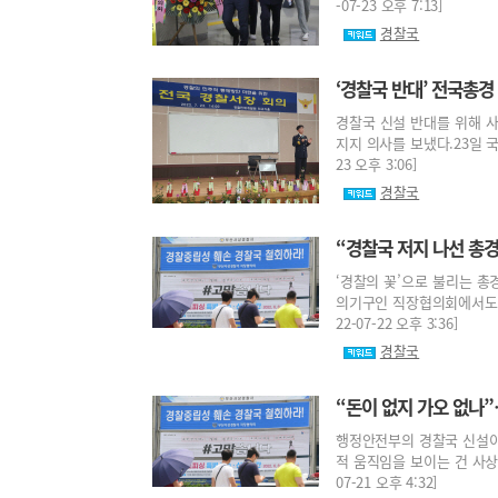
-07-23 오후 7:13]
경찰국
‘경찰국 반대’ 전국총경
경찰국 신설 반대를 위해 
지지 의사를 보냈다.23일 국
23 오후 3:06]
경찰국
“경찰국 저지 나선 총경
‘경찰의 꽃’으로 불리는 
의기구인 직장협의회에서도 응
22-07-22 오후 3:36]
경찰국
“돈이 없지 가오 없나”
행정안전부의 경찰국 신설이
적 움직임을 보이는 건 사상 
07-21 오후 4:32]