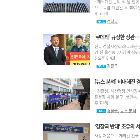
- 제도개선 논의 석 달 만
으로 독립 개편된 후 30여 
후 7:54]
경찰국
‘쿠데타’ 규정한 장관
전국 경찰서장회의(국제신문 
영 전 울산중부서장이 직위해제
5 오후 8:43]
경찰국
[뉴스 분석] 비대해진 
- 경찰청, 해산명령·인사징계
찰청장 사임 불구- 행안부, 
후 7:45]
,
경찰국
뉴스 분석
‘경찰국 반대’ 초유의 
사상 처음으로 개최된 전국 