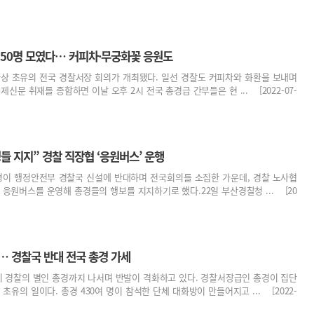
 50명 모였다… 커피차·무궁화꽃 응원도
사상 초유의 전국 경찰서장 회의가 개최됐다. 일선 경찰도 커피차와 화환을 보내며
제신문 취재를 종합하면 이날 오후 2시 전국 총경급 간부들은 현 ... [2022-07-
들 지지” 경찰 직장협 ‘응원버스’ 운행
총경이 행정안전부 경찰국 신설에 반대하며 전국회의를 소집한 가운데, 경찰 노사협
원버스를 운영해 총경들의 행보를 지지하기로 했다.22일 부산경찰청 ... [20
… 경찰국 반대 전국 총경 가세
 경찰의 별인 총경까지 나서며 반발이 격화하고 있다. 경찰서장급인 총경이 집단
초유의 일이다. 총경 430여 명이 참석한 단체 대화방이 만들어지고 ... [2022-