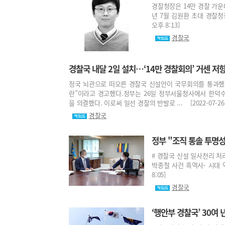
경찰청장은 14만 경찰 가운
년 7월 김원환 초대 경찰청장
오후 8:13]
경찰국
경찰국 내달 2일 설치…‘14만 경찰회의’ 거센 저
정국 뇌관으로 떠오른 경찰국 신설안이 국무회의를 통과했다
란”이라고 경고했다.정부는 26일 정부서울청사에서 한덕
을 의결했다. 이로써 일선 경찰의 반발로 ... [2022-07-26 
경찰국
정부 "조직 통솔 투명성
# 경찰국 신설 일사천리 처
박종철 사건 흑역사- 시대 역
8:05]
경찰국
‘행안부 경찰국’ 30여