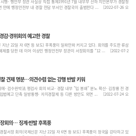
에 시행- 행안부 장관 사실상 직접 통제1991년 7월 내무부 산하 치안본부가 경찰청
년 만에 행정안전부 내 경찰 전담 부서인 경찰국이 출범한다 ... [2022-07-26 오
…경감·경위회의 예고한 경찰
지난 22일 자 6면 등 보도) 후폭풍이 일파만파 커지고 있다. 회의를 주도한 류삼
를 당한 데 이어 이상민 행정안전부 장관이 서장회의를 “12 ... [2022-07-2
경찰 견제 명분…의견수렴 없는 강행 반발 키워
에- 검수완박法 평검사 회의 비교- 경찰 내부 "입 봉쇄" 분노 확산- 김창룡 전 경
입법예고 단축 일방통행- 자치경찰제 등 다른 방안도 외면 ... [2022-07-24 오
서장회의… 징계·반발 후폭풍
경찰서장 회의(국제신문 지난 22일 자 6면 등 보도) 후폭풍이 정국을 강타하고 있