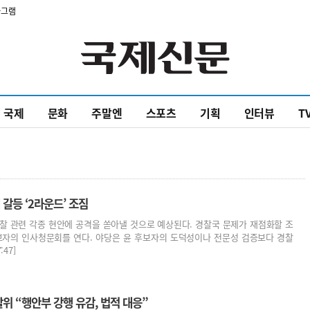
타그램
국제
문화
주말엔
스포츠
기획
인터뷰
T
갈등 ‘2라운드’ 조짐
찰 관련 각종 현안에 공격을 쏟아낼 것으로 예상된다. 경찰국 문제가 재점화할 조
후보자의 인사청문회를 연다. 야당은 윤 후보자의 도덕성이나 전문성 검증보다 경찰
47]
위 “행안부 강행 유감, 법적 대응”