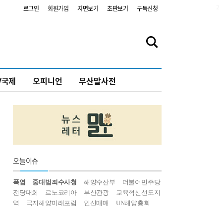
2
로그인
회원가입
지면보기
초판보기
구독신청
V국제
오피니언
부산말사전
오늘
이슈
폭염
중대범죄수사청
해양수산부
더불어민주당
전당대회
르노코리아
부산관광
교육혁신선도지
역
극지해양미래포럼
인신매매
UN해양총회