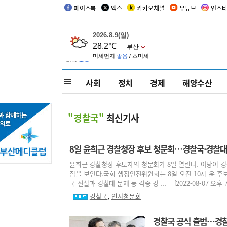
페이스북
엑스
카카오채널
유튜브
인스
사회
정치
경제
해양수산
"경찰국"
최신기사
8일 윤희근 경찰청장 후보 청문회…경찰국·경찰대 
윤희근 경찰청장 후보자의 청문회가 8일 열린다. 야당이 경
짐을 보인다.국회 행정안전위원회는 8일 오전 10시 윤 
국 신설과 경찰대 문제 등 각종 경 ... [2022-08-07 오후 7:
,
경찰국
인사청문회
경찰국 공식 출범…경찰